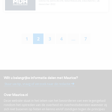
COVID-19
,
DATA-R0-IFR
,
MAATREGELEN
,
VACCINATIE
|
28
december 2022
1
2
3
4
…
7
Wilt u belangrijke informatie delen met Maurice?
Stuur uw tip, vraag of verzoek naar de redactie
Over Maurice.nl
Deze website staat in het teken van het bevorderen van een tegengeluid
rondom het optreden van de overheid en overheidsdiensten wanneer zij
zich niet baseren op feiten en kennis en/of zondigen tegen de principes