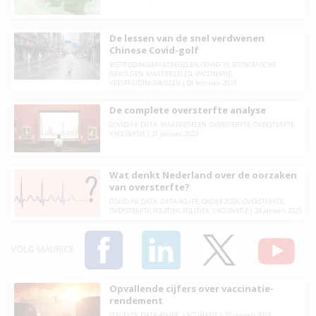
De lessen van de snel verdwenen
Chinese Covid-golf
BESTRIJDINGSMAATREGELEN
,
COVID-19
,
ECONOMISCHE
GEVOLGEN
,
MAATREGELEN
,
VACCINATIE
,
VERSPREIDINGSWIJZEN
|
01 februari 2023
De complete oversterfte analyse
COVID-19
,
DATA
,
MAATREGELEN
,
OVERSTERFTE
,
OVERSTERFTE
,
VACCINATIE
|
31 januari 2023
Wat denkt Nederland over de oorzaken
van oversterfte?
COVID-19
,
DATA
,
DATA-R0-IFR
,
ONDERZOEK
,
OVERSTERFTE
,
OVERSTERFTE
,
POLITIEK
,
POLITIEK
,
VACCINATIE
|
29 januari 2023
VOLG MAURICE
Opvallende cijfers over vaccinatie-
rendement
COVID-19
,
DATA-R0-IFR
,
VACCINATIE
|
27 januari 2023