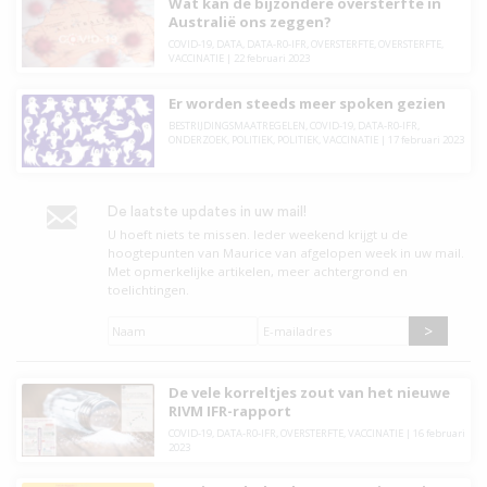
Wat kan de bijzondere oversterfte in
Australië ons zeggen?
COVID-19
,
DATA
,
DATA-R0-IFR
,
OVERSTERFTE
,
OVERSTERFTE
,
VACCINATIE
|
22 februari 2023
Er worden steeds meer spoken gezien
BESTRIJDINGSMAATREGELEN
,
COVID-19
,
DATA-R0-IFR
,
ONDERZOEK
,
POLITIEK
,
POLITIEK
,
VACCINATIE
|
17 februari 2023
De laatste updates in uw mail!
U hoeft niets te missen. leder weekend krijgt u de
hoogtepunten van Maurice van afgelopen week in uw mail.
Met opmerkelijke artikelen, meer achtergrond en
toelichtingen.
Naam
*
E-
mailadres
*
De vele korreltjes zout van het nieuwe
RIVM IFR-rapport
COVID-19
,
DATA-R0-IFR
,
OVERSTERFTE
,
VACCINATIE
|
16 februari
2023