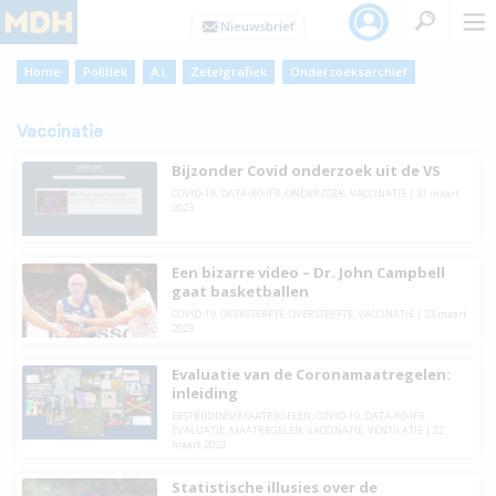
Home
Politiek
A.I.
Zetelgrafiek
Onderzoeksarchief
Vaccinatie
Bijzonder Covid onderzoek uit de VS
COVID-19
,
DATA-R0-IFR
,
ONDERZOEK
,
VACCINATIE
|
31 maart
2023
Een bizarre video – Dr. John Campbell
gaat basketballen
COVID-19
,
OVERSTERFTE
,
OVERSTERFTE
,
VACCINATIE
|
23 maart
2023
Evaluatie van de Coronamaatregelen:
inleiding
BESTRIJDINGSMAATREGELEN
,
COVID-19
,
DATA-R0-IFR
,
EVALUATIE
,
MAATREGELEN
,
VACCINATIE
,
VENTILATIE
|
22
maart 2023
Statistische illusies over de