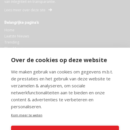
van integriteit en transparantie.
Lees meer over deze site
Belangrijke pagina’s
Home
Laatste Nieuws
Trending
Blog Maurice
AI
Over de cookies op deze website
Bibliotheek
We maken gebruik van cookies om gegevens m.b.t.
Info en service
de prestaties en het gebruik van deze website te
FAQ
verzamelen & analyseren, om sociale
Doneren
netwerkfunctionaliteiten aan te bieden en onze
Privacy
content & advertenties te verbeteren en
Voorwaarden
Meedoen
personaliseren.
Kom meer te weten