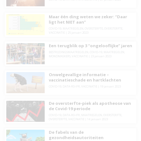
Maar één ding weten we zeker: “Daar
ligt het NIET aan”
COVID-19
,
MAATREGELEN
,
OVERSTERFTE
,
OVERSTERFTE
,
VACCINATIE
|
25 januari 2023
Een terugblik op 3 “ongelooflijke” jaren
BESTRIJDINGSMAATREGELEN
,
COVID-19
,
MAATREGELEN
,
MONDMASKERS
,
VACCINATIE
|
23 januari 2023
Onwelgevallige informatie –
vaccinatieschade en hartklachten
COVID-19
,
DATA-R0-IFR
,
VACCINATIE
|
19 januari 2023
De oversterfte-piek als apotheose van
de Covid-19 periode
COVID-19
,
DATA-R0-IFR
,
MAATREGELEN
,
OVERSTERFTE
,
OVERSTERFTE
,
VACCINATIE
|
14 januari 2023
De fabels van de
gezondheidsautoriteiten