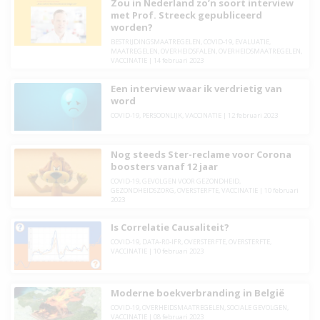
Zou in Nederland zo’n soort interview
met Prof. Streeck gepubliceerd
worden?
BESTRIJDINGSMAATREGELEN
,
COVID-19
,
EVALUATIE
,
MAATREGELEN
,
OVERHEIDSFALEN
,
OVERHEIDSMAATREGELEN
,
VACCINATIE
|
14 februari 2023
Een interview waar ik verdrietig van
word
COVID-19
,
PERSOONLIJK
,
VACCINATIE
|
12 februari 2023
Nog steeds Ster-reclame voor Corona
boosters vanaf 12 jaar
COVID-19
,
GEVOLGEN VOOR GEZONDHEID
,
GEZONDHEIDSZORG
,
OVERSTERFTE
,
VACCINATIE
|
10 februari
2023
Is Correlatie Causaliteit?
COVID-19
,
DATA-R0-IFR
,
OVERSTERFTE
,
OVERSTERFTE
,
VACCINATIE
|
10 februari 2023
Moderne boekverbranding in België
COVID-19
,
OVERHEIDSMAATREGELEN
,
SOCIALE GEVOLGEN
,
VACCINATIE
|
08 februari 2023