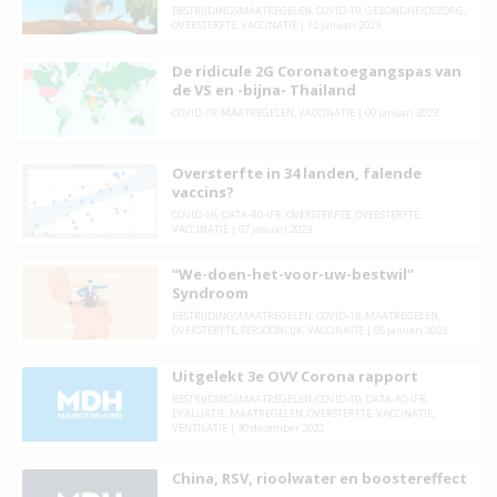
BESTRIJDINGSMAATREGELEN
,
COVID-19
,
GEZONDHEIDSZORG
,
OVERSTERFTE
,
VACCINATIE
|
12 januari 2023
De ridicule 2G Coronatoegangspas van
de VS en -bijna- Thailand
COVID-19
,
MAATREGELEN
,
VACCINATIE
|
09 januari 2023
Oversterfte in 34 landen, falende
vaccins?
COVID-19
,
DATA-R0-IFR
,
OVERSTERFTE
,
OVERSTERFTE
,
VACCINATIE
|
07 januari 2023
“We-doen-het-voor-uw-bestwil”
Syndroom
BESTRIJDINGSMAATREGELEN
,
COVID-19
,
MAATREGELEN
,
OVERSTERFTE
,
PERSOONLIJK
,
VACCINATIE
|
05 januari 2023
Uitgelekt 3e OVV Corona rapport
BESTRIJDINGSMAATREGELEN
,
COVID-19
,
DATA-R0-IFR
,
EVALUATIE
,
MAATREGELEN
,
OVERSTERFTE
,
VACCINATIE
,
VENTILATIE
|
30 december 2022
China, RSV, rioolwater en boostereffect