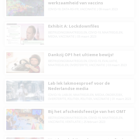
werkzaamheid van vaccins
COVID-19
,
DATA-R0-IFR
,
VACCINATIE
|
09 maart 2023
Exhibit A: Lockdownfiles
BESTRIJDINGSMAATREGELEN
,
COVID-19
,
MAATREGELEN
,
MEDIA
,
VACCINATIE
|
05 maart 2023
Dankzij OP1 het ultieme bewijs!
BESTRIJDINGSMAATREGELEN
,
COVID-19
,
EVALUATIE
,
MAATREGELEN
,
OVERSTERFTE
,
VACCINATIE
|
03 maart 2023
Lab lek lakmoesproef voor de
Nederlandse media
COVID-19
,
LABLEK
,
MAATREGELEN
,
MEDIA
,
ONDERZOEK
,
OVERSTERFTE
,
POLITIEK
,
POLITIEK
,
VACCINATIE
|
01 maart 2023
Bij het afscheidsfeestje van het OMT
BESTRIJDINGSMAATREGELEN
,
COVID-19
,
MAATREGELEN
,
VACCINATIE
,
VENTILATIE
|
25 februari 2023