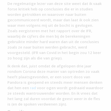
De regelmatige lezer van deze site weet dat ik vaak
forse kritiek heb op conclusies die er in studies
worden getrokken en waarover naar buiten
gecommuniceerd wordt, maar dan laat ik ook zien
waar men volgens mij uit de bocht is gevlogen.
Zoals eergisteren met het rapport over de IFR,
waarbij de cijfers die men bij de berekeningen
gebruikte minder hard waren dan uit de conclusies
zoals ze naar buiten werden gebracht, werd
voorgesteld. (IFR van Covid in het begin zou 12 keer
zo hoog zijn als die van griep).
Ik denk dat, juist omdat de afgelopen drie jaar
rondom Corona deze manier van optreden zo vaak
heeft plaatsgevonden, er een soort doos van
Pandora is geopend en steeds meer mensen denken
dat hen een
rad
voor ogen wordt gedraaid waardoor
ze steeds wantrouwender worden. En ik vrees dat
het lang zal duren voordat de geest weer in de fles
is (en de spoken verdwenen zijn).