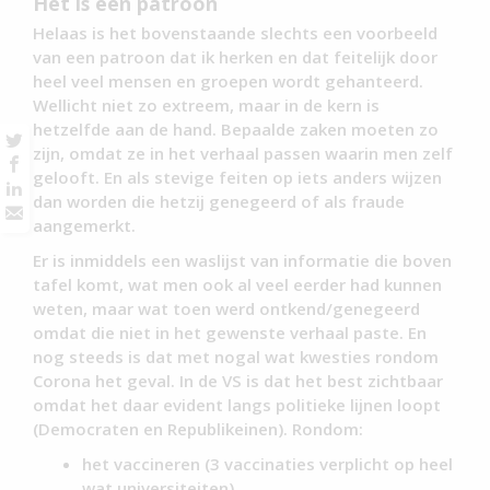
Het is een patroon
Helaas is het bovenstaande slechts een voorbeeld
van een patroon dat ik herken en dat feitelijk door
heel veel mensen en groepen wordt gehanteerd.
Wellicht niet zo extreem, maar in de kern is
hetzelfde aan de hand. Bepaalde zaken moeten zo
zijn, omdat ze in het verhaal passen waarin men zelf
gelooft. En als stevige feiten op iets anders wijzen
dan worden die hetzij genegeerd of als fraude
aangemerkt.
Er is inmiddels een waslijst van informatie die boven
tafel komt, wat men ook al veel eerder had kunnen
weten, maar wat toen werd ontkend/genegeerd
omdat die niet in het gewenste verhaal paste. En
nog steeds is dat met nogal wat kwesties rondom
Corona het geval. In de VS is dat het best zichtbaar
omdat het daar evident langs politieke lijnen loopt
(Democraten en Republikeinen). Rondom:
het vaccineren (3 vaccinaties verplicht op heel
wat universiteiten),