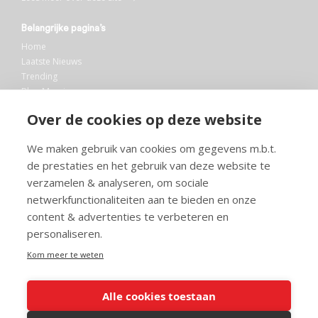
Belangrijke pagina’s
Home
Laatste Nieuws
Trending
Blog Maurice
AI
Over de cookies op deze website
Bibliotheek
We maken gebruik van cookies om gegevens m.b.t.
Info en service
de prestaties en het gebruik van deze website te
FAQ
verzamelen & analyseren, om sociale
Doneren
netwerkfunctionaliteiten aan te bieden en onze
Privacy
content & advertenties te verbeteren en
Voorwaarden
Meedoen
personaliseren.
Kom meer te weten
Alle cookies toestaan
© 2026 Maurice.nl - Alle rechten voorbehouden. Op alle artikelen rust
copyright. Voor meer info, mail naar
contact@maurice.nl
.