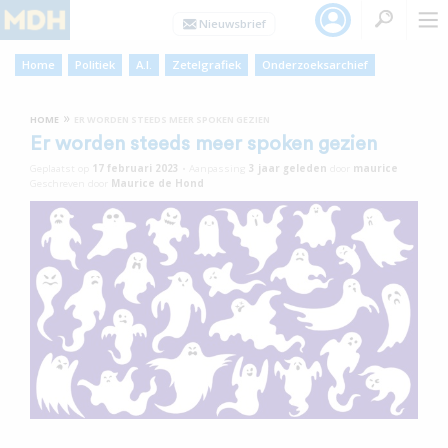
Home
Politiek
A.I.
Zetelgrafiek
Onderzoeksarchief
»
HOME
ER WORDEN STEEDS MEER SPOKEN GEZIEN
Er worden steeds meer spoken gezien
Geplaatst op
17 februari 2023
•
Aanpassing
3 jaar
geleden
door
maurice
Geschreven door
Maurice de Hond