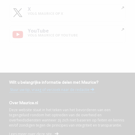
X
VOLG MAURICE OP X
YouTube
VOLG MAURICE OP YOUTUBE
Wilt u belangrijke informatie delen met Maurice?
Stuur uw tip, vraag of verzoek naar de redactie
Over Maurice.nl
Deze website staat in het teken van het bevorderen van een
tegengeluid rondom het optreden van de overheid en
overheidsdiensten wanneer zij zich niet baseren op feiten en kennis
en/of zondigen tegen de principes van integriteit en transparantie.
Lees meer over deze site