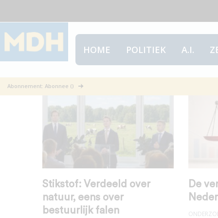
HOME
POLITIEK
A.I.
Z
2. Politiek
Abonnement: Abonnee ()
Stikstof: Verdeeld over
De ver
natuur, eens over
Neder
bestuurlijk falen
ONDERZO