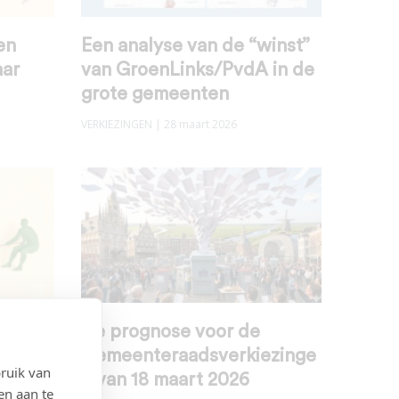
en
Een analyse van de “winst”
aar
van GroenLinks/PvdA in de
grote gemeenten
VERKIEZINGEN
| 28 maart 2026
ar
De prognose voor de
inks
Gemeenteraadsverkiezinge
ruik van
n
n van 18 maart 2026
en aan te