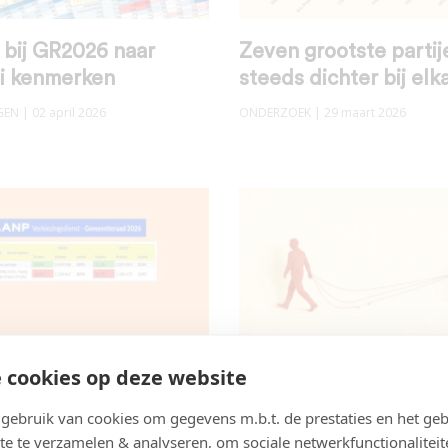
 bij GR2026 naar
Zeven grootste partij
ei kenmerken
steeds dichter bij elk
GEN
| 02 april 2026
ONDERZOEK
| 29 maart 2026
slag van de
De structurele ruk na
 cookies op deze website
nteraadsverkiezinge
rechts — en waarom l
ebruik van cookies om gegevens m.b.t. de prestaties en het geb
cht anders!
het niet weet te kere
te te verzamelen & analyseren, om sociale netwerkfunctionaliteit