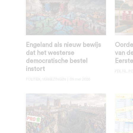
Engeland als nieuw bewijs
Oordee
dat het westerse
van de
democratische bestel
Eerst
instort
PEIL.NL
,
PO
POLITIEK
,
VERKIEZINGEN
| 09 mei 2026