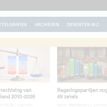
ETELGRAFIEK
ARCHIEVEN
DEVENTER-M.Z.
rechtsing van
Regeringspartijen no
land 2010-2026
49 zetels
EK
,
PEIL.NL
| 22 juni 2026
PEIL.NL
,
VERKIEZINGEN
| 21 juni 2026