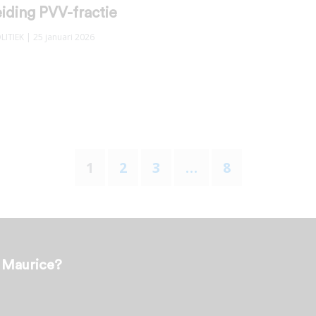
iding PVV-fractie
LITIEK
| 25 januari 2026
1
2
3
…
8
t Maurice?