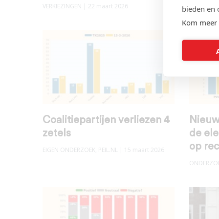
VERKIEZINGEN
| 22 maart 2026
VERKIEZIN
bieden en 
Kom meer 
Coalitiepartijen verliezen 4
Nieuw
zetels
de ele
op rec
EIGEN ONDERZOEK
,
PEIL.NL
| 15 maart 2026
ONDERZO