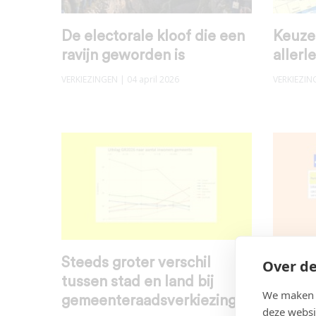
De electorale kloof die een
Keuze
ravijn geworden is
allerl
VERKIEZINGEN
| 04 april 2026
VERKIEZIN
Steeds groter verschil
De uit
Over de
tussen stad en land bij
Gemee
We maken g
gemeenteraadsverkiezing
n is e
deze websi