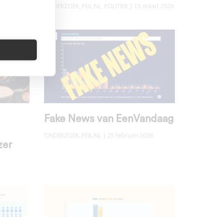
rt 2026
ONDERZOEK
,
PEIL.NL
,
POLITIEK
| 15 maart 2026
Fake News van EenVandaag
ONDERZOEK
,
PEIL.NL
| 25 februari 2026
zer