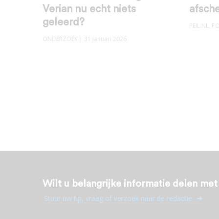
Verian nu echt niets
afsche
geleerd?
PEIL.NL
,
PO
ONDERZOEK
| 31 januari 2026
Wilt u belangrijke informatie delen me
Stuur uw tip, vraag of verzoek naar de redactie