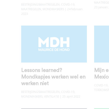
MAATREGE
BESTRIJDINGSMAATREGELEN
,
COVID-19
,
23 januari
MAATREGELEN
,
MONDMASKERS
| 24 februari
2023
Lessons learned?
Mijn 
Mondkapjes werken wel en
Mexic
werken niet
COVID-19
,
TOEKOMS
BESTRIJDINGSMAATREGELEN
,
COVID-19
,
MONDMASKERS
,
VENTILATIE
| 25 april 2022