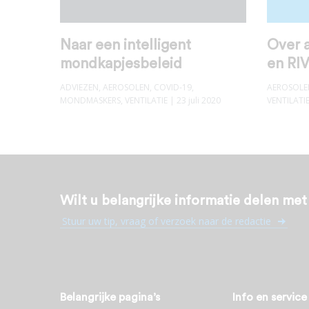
Naar een intelligent
Over 
mondkapjesbeleid
en RI
ADVIEZEN
,
AEROSOLEN
,
COVID-19
,
AEROSOLE
MONDMASKERS
,
VENTILATIE
| 23 juli 2020
VENTILATI
Wilt u belangrijke informatie delen me
Stuur uw tip, vraag of verzoek naar de redactie
Belangrijke pagina’s
Info en service