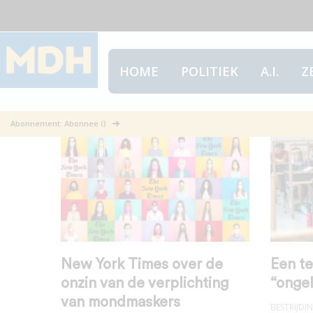
HOME
POLITIEK
A.I.
Z
Mondmaskers
Abonnement: Abonnee ()
New York Times over de
Een te
onzin van de verplichting
“ongel
van mondmaskers
BESTRIJD