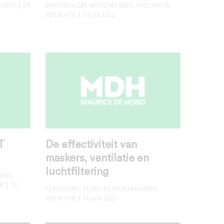
SKERS
| 20
MAATREGELEN
,
MONDMASKERS
,
VACCINATIE
,
VENTILATIE
| 12 juli 2022
T
De effectiviteit van
maskers, ventilatie en
luchtfiltering
ELEN
,
IE
| 10
AEROSOLEN
,
COVID-19
,
MONDMASKERS
,
VENTILATIE
| 18 juni 2022