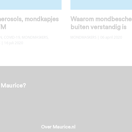
aerosols, mondkapjes
Waarom mondbesche
VM
buiten verstandig is
N
,
COVID-19
,
MONDMASKERS
,
MONDMASKERS
| 06 april 2020
E
| 16 juli 2020
t Maurice?
Over Maurice.nl