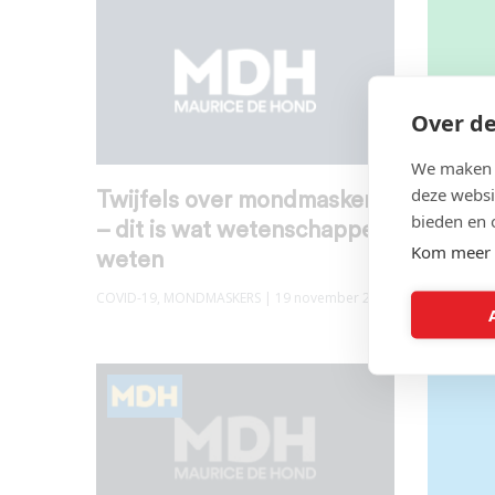
Over de
We maken g
deze websi
Twijfels over mondmaskers
Een vi
bieden en 
– dit is wat wetenschappers
mondm
Kom meer 
weten
York 
COVID-19
,
MONDMASKERS
| 19 november 2020
COVID-19
,