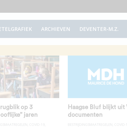
ETELGRAFIEK
ARCHIEVEN
DEVENTER-M.Z.
rugblik op 3
Haagse Bluf blijkt ui
ooflijke” jaren
documenten
INGSMAATREGELEN
,
COVID-19
,
BESTRIJDINGSMAATREGELEN
,
COVID-