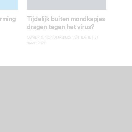
rming
Tijdelijk buiten mondkapjes
dragen tegen het virus?
COVID-19
,
MONDMASKERS
,
VENTILATIE
| 31
maart 2020