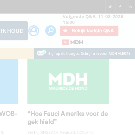
Volgende Q&A: 11-08-2026
16:00
INHOUD
Blijf op de hoogte. Schrijf u in voor MDH ALERTS.
t WOB-
“Hoe Fauci Amerika voor de
gek hield”
19
,
BESTRIJDINGSMAATREGELEN
,
COVID-19
,