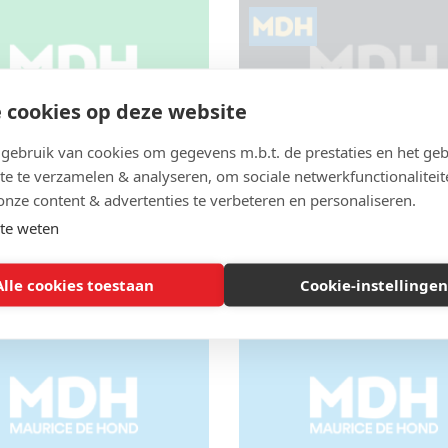
 cookies op deze website
ebruik van cookies om gegevens m.b.t. de prestaties en het geb
te te verzamelen & analyseren, om sociale netwerkfunctionaliteit
suele reis door
Fascinerend onderzo
onze content & advertenties te verbeteren en personaliseren.
askers van de New
over effect mondmask
te weten
Times
Kansas
MONDMASKERS
| 12 november 2020
COVID-19
,
MONDMASKERS
| 27 okto
Alle cookies toestaan
Cookie-instellingen