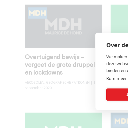
Over de
We maken g
Overtuigend bewijs –
COVID
deze websi
vergeet de grote druppels
AEROSOLE
bieden en 
en lockdowns
PATRONE
Kom meer 
2020
AEROSOLEN
,
GEOGRAFISCHE PATRONEN
| 15
september 2020