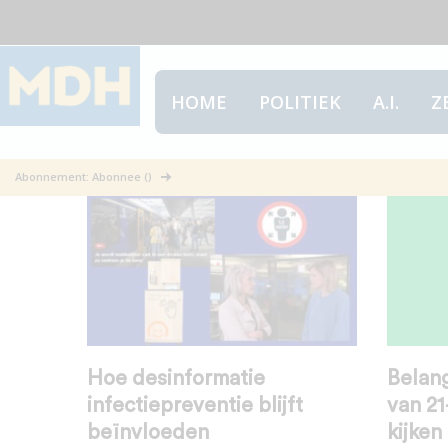
HOME
POLITIEK
A.I.
Z
Geografische patronen
Abonnement: Abonnee ()
Hoe desinformatie
Belan
infectiepreventie blijft
van 21
beïnvloeden
kijken