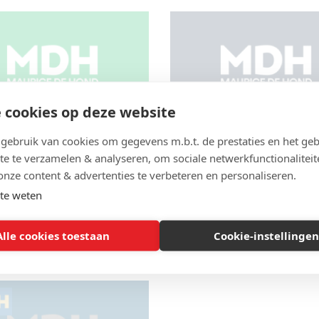
 cookies op deze website
ebruik van cookies om gegevens m.b.t. de prestaties en het geb
-19 heeft griep!
Internationale
te te verzamelen & analyseren, om sociale netwerkfunctionaliteit
vergelijkingen van he
N
,
COVID-19
,
GEOGRAFISCHE
onze content & advertenties te verbeteren en personaliseren.
Covid-19 virus
N
,
OVERSTERFTE
,
VENTILATIE
| 20 mei
te weten
COVID-19
,
ECONOMISCHE GEVOLGE
GEOGRAFISCHE PATRONEN
,
LANDENINFORMATIE
,
ONDERZOEK
| 
Alle cookies toestaan
Cookie-instellingen
2020