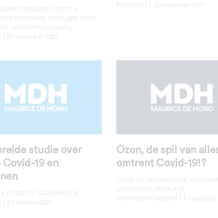
PATRONEN
| 22 november 2021
INGSMAATREGELEN
,
COVID-19
,
SCHE PATRONEN
,
GEVOLGEN VOOR
EID
,
SUPERSPREAD EVENTS
,
E
| 07 november 2022
reide studie over
Ozon, de spil van alle
e Covid-19 en
omtrent Covid-19!?
enen
COVID-19
,
GEOGRAFISCHE PATRONE
ONDERZOEK
,
VENTILATIE
,
N
,
COVID-19
,
GEOGRAFISCHE
VERSPREIDINGSWIJZEN
| 13 augustus
N
| 23 oktober 2021