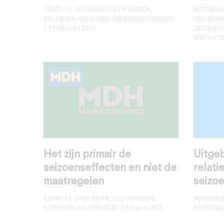
COVID-19
,
GEOGRAFISCHE PATRONEN
,
BESTRIJD
INFLUENZA
,
VEILIGHEID
,
VERSPREIDINGSWIJZEN
GEOGRAFI
| 17 februari 2025
GEZONDH
VENTILATI
Het zijn primair de
Uitgeb
seizoenseffecten en niet de
relati
maatregelen
seizo
COVID-19
,
DATA-R0-IFR
,
GEOGRAFISCHE
AEROSOLE
PATRONEN
,
MAATREGELEN
| 10 april 2021
PATRONE