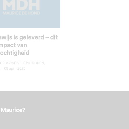
wijs is geleverd – dit
impact van
vochtigheid
GEOGRAFISCHE PATRONEN
,
E
| 08 april 2020
t Maurice?