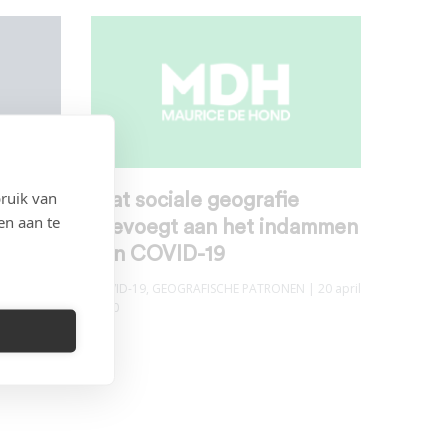
ruik van
Wat sociale geografie
en aan te
t
toevoegt aan het indammen
van COVID-19
N
,
COVID-19
,
GEOGRAFISCHE PATRONEN
| 20 april
2020
20 april