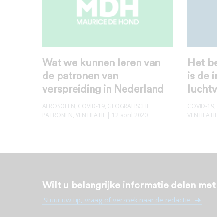
Wat we kunnen leren van
Het be
de patronen van
is de 
verspreiding in Nederland
lucht
AEROSOLEN
,
COVID-19
,
GEOGRAFISCHE
COVID-19
,
PATRONEN
,
VENTILATIE
| 12 april 2020
VENTILATI
Wilt u belangrijke informatie delen me
Stuur uw tip, vraag of verzoek naar de redactie