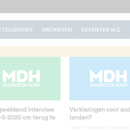
ETELGRAFIEK
ARCHIEVEN
DEVENTER-M.Z.
gwekkend interview
Verklaringen voor an
-5-2020 om terug te
landen?
COVID-19
,
DATA-R0-IFR
,
GEOGRAFIS