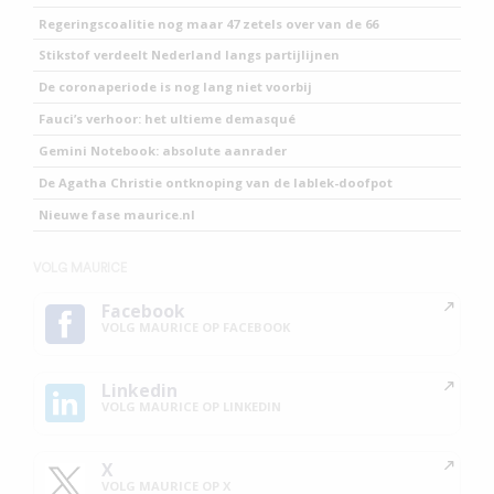
Regeringscoalitie nog maar 47 zetels over van de 66
Stikstof verdeelt Nederland langs partijlijnen
De coronaperiode is nog lang niet voorbij
Fauci’s verhoor: het ultieme demasqué
Gemini Notebook: absolute aanrader
De Agatha Christie ontknoping van de lablek-doofpot
Nieuwe fase maurice.nl
VOLG MAURICE
Facebook
VOLG MAURICE OP FACEBOOK
Linkedin
VOLG MAURICE OP LINKEDIN
X
VOLG MAURICE OP X