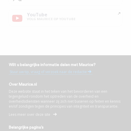
YouTube
VOLG MAURICE OP YOUTUBE
Wilt u belangrijke informatie delen met Maurice?
Stuur uw tip, vraag of verzoek naar de redactie
Over Maurice.nl
Deze website staat in het teken van het bevorderen van een
tegengeluid rondom het optreden van de overheid en
overheidsdiensten wanneer zij zich niet baseren op feiten en kennis
en/of zondigen tegen de principes van integriteit en transparantie.
Lees meer over deze site
Belangrijke pagina’s