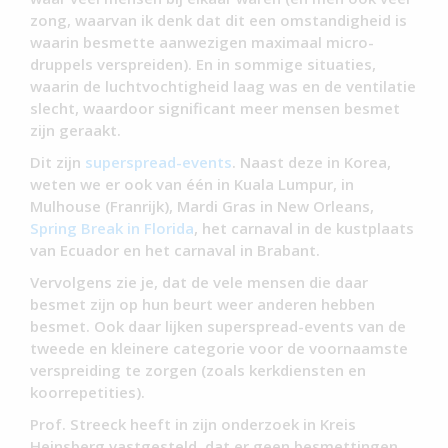
zong, waarvan ik denk dat dit een omstandigheid is
waarin besmette aanwezigen maximaal micro-
druppels verspreiden). En in sommige situaties,
waarin de luchtvochtigheid laag was en de ventilatie
slecht, waardoor significant meer mensen besmet
zijn geraakt.
Dit zijn
superspread-events
. Naast deze in Korea,
weten we er ook van één in Kuala Lumpur, in
Mulhouse (Franrijk), Mardi Gras in New Orleans,
Spring Break in Florida
, het carnaval in de kustplaats
van Ecuador en het carnaval in Brabant.
Vervolgens zie je, dat de vele mensen die daar
besmet zijn op hun beurt weer anderen hebben
besmet. Ook daar lijken superspread-events van de
tweede en kleinere categorie voor de voornaamste
verspreiding te zorgen (zoals kerkdiensten en
koorrepetities).
Prof. Streeck heeft in zijn onderzoek in Kreis
Heinsberg vastgesteld, dat er geen besmettingen