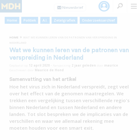
Home
Politiek
A.I.
Zetelgrafiek
Onderzoeksarchief
»
HOME
WAT WE KUNNEN LEREN VAN DE PATRONEN VAN VERSPREIDING IN
NEDERLAND
Wat we kunnen leren van de patronen van
verspreiding in Nederland
Geplaatst op
12 april 2020
•
Aanpassing
2 jaar
geleden
door
maurice
Geschreven door
Maurice de Hond
Samenvatting van het artikel
Hoe het virus zich in Nederland verspreidt, zegt veel
over het effect van de genomen maatregelen. We
trekken een vergelijking tussen verschillende regio's
binnen Nederland en tussen Nederland en andere
landen. Tot slot bespreken we de implicaties van de
verschillen en waar we allemaal rekening mee
moeten houden voor een smart exit.