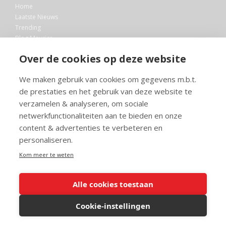
Home
Laatste Nieuws
Trending
Blog Maurice
AI
Over de cookies op deze website
Bibliotheek
We maken gebruik van cookies om gegevens m.b.t.
Info en service
de prestaties en het gebruik van deze website te
FAQ
verzamelen & analyseren, om sociale
Doneren
netwerkfunctionaliteiten aan te bieden en onze
Privacy
content & advertenties te verbeteren en
Voorwaarden
Meedoen
personaliseren.
Kom meer te weten
Alle cookies toestaan
© 2026 Maurice.nl - Alle rechten voorbehouden. Op alle artikelen rust
copyright. Voor meer info, mail naar
contact@maurice.nl
.
Cookie-instellingen