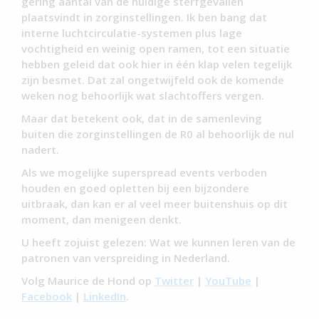
gering aantal van de huidige sterfgevallen
plaatsvindt in zorginstellingen. Ik ben bang dat
interne luchtcirculatie-systemen plus lage
vochtigheid en weinig open ramen, tot een situatie
hebben geleid dat ook hier in één klap velen tegelijk
zijn besmet. Dat zal ongetwijfeld ook de komende
weken nog behoorlijk wat slachtoffers vergen.
Maar dat betekent ook, dat in de samenleving
buiten die zorginstellingen de R0 al behoorlijk de nul
nadert.
Als we mogelijke superspread events verboden
houden en goed opletten bij een bijzondere
uitbraak, dan kan er al veel meer buitenshuis op dit
moment, dan menigeen denkt.
U heeft zojuist gelezen: Wat we kunnen leren van de
patronen van verspreiding in Nederland.
Volg Maurice de Hond op
Twitter
|
YouTube
|
Facebook
|
LinkedIn
.