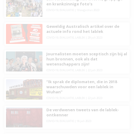
en krankzinnige foto’s
COVID-19
,
EVALUATIE
|
19 augustus 2023
Geweldig Australisch artikel over de
actuele info rond het lablek
COVID-19
,
EVALUATIE
,
LABLEK
|
29 juli 2023
Journalisten moeten sceptisch zijn bij al
hun bronnen, ook als dat
wetenschappers zijn!
COVID-19
,
EVALUATIE
,
LABLEK
|
22 juli 2023
“Ik sprak de diplomaten, die in 2018
waarschuwden voor een lablek in
Wuhan”
COVID-19
,
EVALUATIE
,
LABLEK
|
22 juli 2023
De verdwenen tweets van de lablek-
ontkenner
COVID-19
,
EVALUATIE
|
18 juli 2023