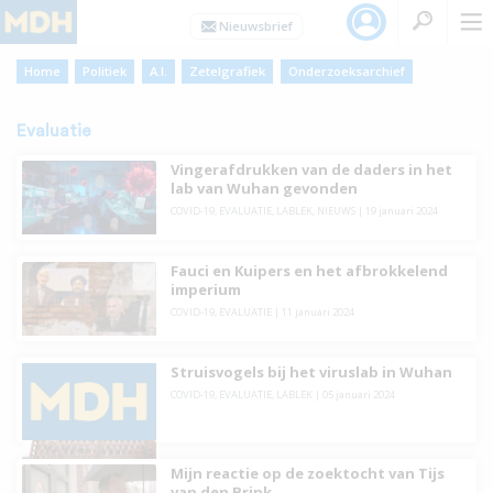
Home
Politiek
A.I.
Zetelgrafiek
Onderzoeksarchief
Evaluatie
Vingerafdrukken van de daders in het
lab van Wuhan gevonden
COVID-19
,
EVALUATIE
,
LABLEK
,
NIEUWS
|
19 januari 2024
Fauci en Kuipers en het afbrokkelend
imperium
COVID-19
,
EVALUATIE
|
11 januari 2024
Struisvogels bij het viruslab in Wuhan
COVID-19
,
EVALUATIE
,
LABLEK
|
05 januari 2024
Mijn reactie op de zoektocht van Tijs
van den Brink