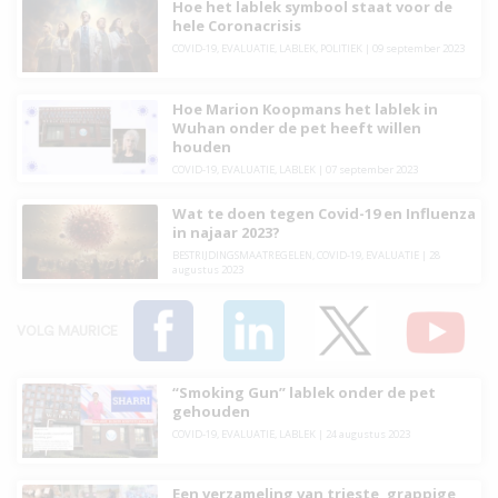
Hoe het lablek symbool staat voor de
hele Coronacrisis
COVID-19
,
EVALUATIE
,
LABLEK
,
POLITIEK
|
09 september 2023
Hoe Marion Koopmans het lablek in
Wuhan onder de pet heeft willen
houden
COVID-19
,
EVALUATIE
,
LABLEK
|
07 september 2023
Wat te doen tegen Covid-19 en Influenza
in najaar 2023?
BESTRIJDINGSMAATREGELEN
,
COVID-19
,
EVALUATIE
|
28
augustus 2023
VOLG MAURICE
“Smoking Gun” lablek onder de pet
gehouden
COVID-19
,
EVALUATIE
,
LABLEK
|
24 augustus 2023
Een verzameling van trieste, grappige