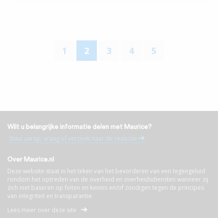
1
2
3
4
5
Wilt u belangrijke informatie delen met Maurice?
Stuur uw tip, vraag of verzoek naar de redactie
Over Maurice.nl
Deze website staat in het teken van het bevorderen van een tegengeluid
rondom het optreden van de overheid en overheidsdiensten wanneer zij
zich niet baseren op feiten en kennis en/of zondigen tegen de principes
van integriteit en transparantie.
Lees meer over deze site