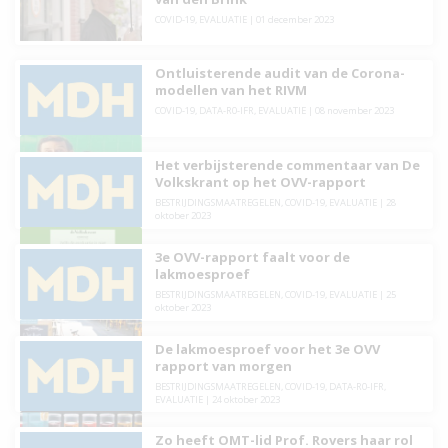
COVID-19
,
EVALUATIE
|
01 december 2023
Ontluisterende audit van de Corona-
modellen van het RIVM
COVID-19
,
DATA-R0-IFR
,
EVALUATIE
|
08 november 2023
Het verbijsterende commentaar van De
Volkskrant op het OVV-rapport
BESTRIJDINGSMAATREGELEN
,
COVID-19
,
EVALUATIE
|
28
oktober 2023
3e OVV-rapport faalt voor de
lakmoesproef
BESTRIJDINGSMAATREGELEN
,
COVID-19
,
EVALUATIE
|
25
oktober 2023
De lakmoesproef voor het 3e OVV
rapport van morgen
BESTRIJDINGSMAATREGELEN
,
COVID-19
,
DATA-R0-IFR
,
EVALUATIE
|
24 oktober 2023
Zo heeft OMT-lid Prof. Rovers haar rol