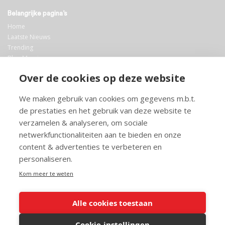
Belangrijke pagina’s
Home
Laatste Nieuws
Trending
Blog Maurice
AI
Over de cookies op deze website
Bibliotheek
We maken gebruik van cookies om gegevens m.b.t.
Info en service
de prestaties en het gebruik van deze website te
FAQ
verzamelen & analyseren, om sociale
Doneren
netwerkfunctionaliteiten aan te bieden en onze
Privacy
content & advertenties te verbeteren en
Voorwaarden
Meedoen
personaliseren.
Kom meer te weten
Alle cookies toestaan
© 2026 Maurice.nl - Alle rechten voorbehouden. Op alle artikelen rust
copyright. Voor meer info, mail naar
contact@maurice.nl
.
Cookie-instellingen