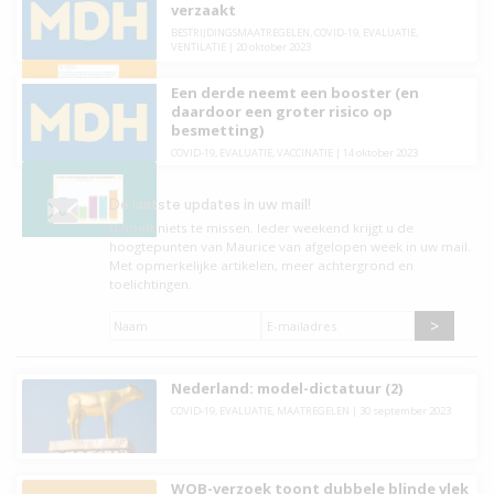
verzaakt
BESTRIJDINGSMAATREGELEN
,
COVID-19
,
EVALUATIE
,
VENTILATIE
|
20 oktober 2023
Een derde neemt een booster (en
daardoor een groter risico op
besmetting)
COVID-19
,
EVALUATIE
,
VACCINATIE
|
14 oktober 2023
De laatste updates in uw mail!
U hoeft niets te missen. leder weekend krijgt u de
hoogtepunten van Maurice van afgelopen week in uw mail.
Met opmerkelijke artikelen, meer achtergrond en
toelichtingen.
Naam
*
E-
mailadres
*
Nederland: model-dictatuur (2)
COVID-19
,
EVALUATIE
,
MAATREGELEN
|
30 september 2023
WOB-verzoek toont dubbele blinde vlek