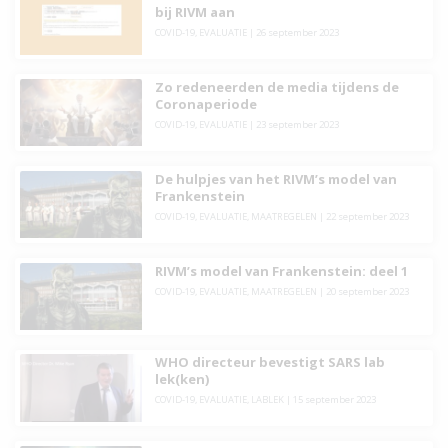
bij RIVM aan
COVID-19
,
EVALUATIE
|
26 september 2023
Zo redeneerden de media tijdens de
Coronaperiode
COVID-19
,
EVALUATIE
|
23 september 2023
De hulpjes van het RIVM’s model van
Frankenstein
COVID-19
,
EVALUATIE
,
MAATREGELEN
|
22 september 2023
RIVM’s model van Frankenstein: deel 1
COVID-19
,
EVALUATIE
,
MAATREGELEN
|
20 september 2023
WHO directeur bevestigt SARS lab
lek(ken)
COVID-19
,
EVALUATIE
,
LABLEK
|
15 september 2023