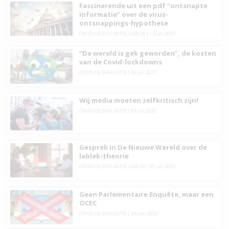
Fascinerende uit een pdf “ontsnapte
informatie” over de virus-
ontsnappings-hypothese
COVID-19
,
EVALUATIE
,
LABLEK
|
13 juli 2023
“De wereld is gek geworden”, de kosten
van de Covid-lockdowns
COVID-19
,
EVALUATIE
|
04 juli 2023
Wij media moeten zelfkritisch zijn!
COVID-19
,
EVALUATIE
|
03 juli 2023
Gesprek in De Nieuwe Wereld over de
lablek-theorie
COVID-19
,
EVALUATIE
,
LABLEK
|
01 juli 2023
Geen Parlementaire Enquête, maar een
OCEC
COVID-19
,
EVALUATIE
|
29 juni 2023