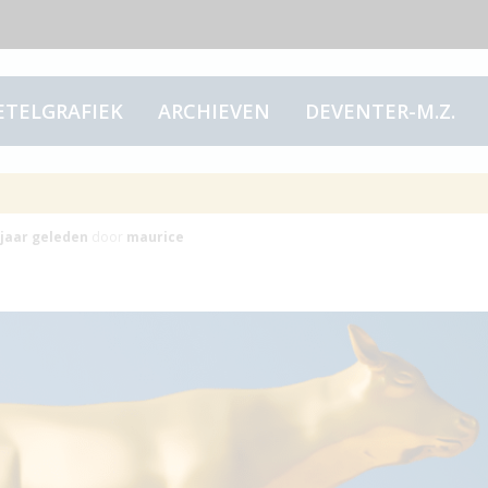
ETELGRAFIEK
ARCHIEVEN
DEVENTER-M.Z.
el-dictatuur (2)
 jaar
geleden
door
maurice