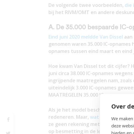
De volgende twee voorbeelden,
die
bij het RIVM/OMT en andere deskun
A. De 35.000 bespaarde IC-op
Eind juni 2020 meldde Van Dissel
aan 
genomen waren 35.000 IC-opnames ha
opnames tussen eind maart en eind j
Hoe kwam Van Dissel tot dit cijfer?
juni circa 38.000 IC-opnames wegen
ingrijpende maatregelen nam, zoals
uiteindelijk 3.000 IC-opnames gewee
MAATREGELEN 35.000 IC-opnames wa
Over de
Als je het model beschouwt als de p
redeneren. Maar,
wat ik in mei 2020 
We maken g
ze geen rekening met het seizoensef
deze websi
op besmetting in de lente en zomer v
bieden en 