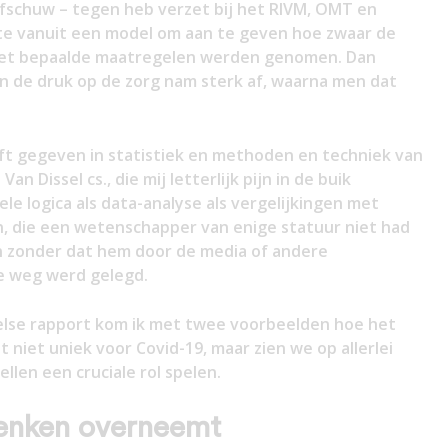
 afschuw – tegen heb verzet bij het RIVM, OMT en
e vanuit een model om aan te geven hoe zwaar de
niet bepaalde maatregelen werden genomen. Dan
 de druk op de zorg nam sterk af, waarna men dat
eeft gegeven in statistiek en methoden en techniek van
n Dissel cs., die mij letterlijk pijn in de buik
le logica als data-analyse als vergelijkingen met
n, die een wetenschapper van enige statuur niet had
n zonder dat hem door de media of andere
e weg werd gelegd.
else rapport kom ik met twee voorbeelden hoe het
 niet uniek voor Covid-19, maar zien we op allerlei
len een cruciale rol spelen.
enken overneemt