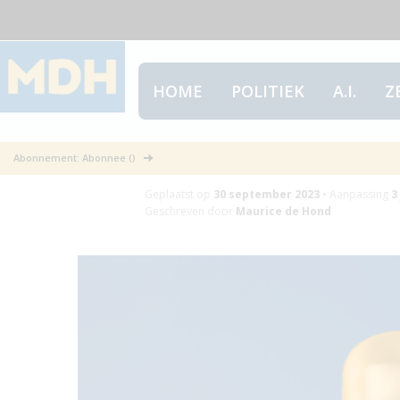
HOME
POLITIEK
A.I.
Z
Nederland: mod
Abonnement: Abonnee ()
Geplaatst op
30 september 2023
•
Aanpassing
3
Geschreven door
Maurice de Hond