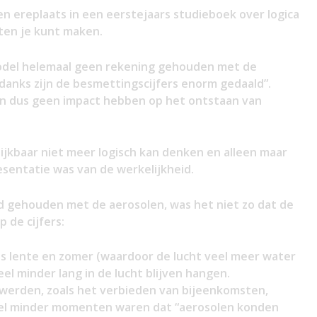
en ereplaats in een eerstejaars studieboek over logica
ten je kunt maken.
 model helemaal geen rekening gehouden met de
danks zijn de besmettingscijfers enorm gedaald”.
en dus geen impact hebben op het ontstaan van
 blijkbaar niet meer logisch kan denken en alleen maar
sentatie was van de werkelijkheid.
d gehouden met de aerosolen, was het niet zo dat de
 de cijfers:
s lente en zomer (waardoor de lucht veel meer water
l minder lang in de lucht blijven hangen.
erden, zoals het verbieden van bijeenkomsten,
eel minder momenten waren dat “aerosolen konden