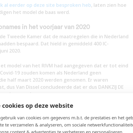
 ik al eerder op deze site besproken heb
, laten zien hoe
digen het model de baas werd.
names in het voorjaar van 2020
de Tweede Kamer dat de maatregelen die in Nederland
dden bespaard. Dat hield in gemiddeld 400 IC-
uni 2020.
 Het model van het RIVM had aangegeven dat er tot eind
s Covid-19 zouden komen als Nederland geen
 die half maart 2020 werden genomen. Er waren
st, dus Van Dissel concludeerde dat er dus DANKZIJ DE
ren bespaard.
 cookies op deze website
erfecte weergave van de werkelijkheid, dan kan je zo
al had vastgesteld
, bij het model van het RIVM hielden
ebruik van cookies om gegevens m.b.t. de prestaties en het geb
fect van Covid-19. Net zoals bij de griep werd de kans
te te verzamelen & analyseren, om sociale netwerkfunctionaliteit
eel en veel kleiner.
onze content & advertenties te verbeteren en personaliseren.