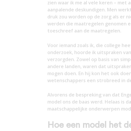
zien waar ik me al vele keren – met
aanpalende deskundigen. Men werkt
druk zou worden op de zorg als er 
werden die maatregelen genomen en
toeschreef aan de maatregelen.
Voor iemand zoals ik, die college h
onderzoek, hoorde ik uitspraken van Va
verzorgden. Zowel op basis van simpe
andere landen, waren dat uitsprake
mogen doen. En hij kon het ook doe
wetenschappers een strobreed in d
Alvorens de bespreking van dat Eng
model ons de baas werd. Helaas is dat
maatschappelijke onderwerpen model
Hoe een model het d