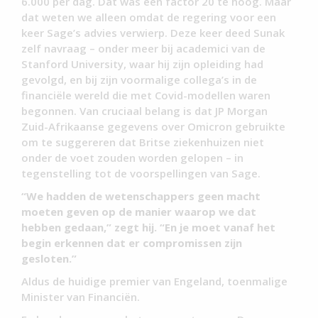
6.000 per dag. Dat was een factor 20 te hoog. Maar
dat weten we alleen omdat de regering voor een
keer Sage’s advies verwierp. Deze keer deed Sunak
zelf navraag – onder meer bij academici van de
Stanford University, waar hij zijn opleiding had
gevolgd, en bij zijn voormalige collega’s in de
financiële wereld die met Covid-modellen waren
begonnen. Van cruciaal belang is dat JP Morgan
Zuid-Afrikaanse gegevens over Omicron gebruikte
om te suggereren dat Britse ziekenhuizen niet
onder de voet zouden worden gelopen – in
tegenstelling tot de voorspellingen van Sage.
“We hadden de wetenschappers geen macht
moeten geven op de manier waarop we dat
hebben gedaan,” zegt hij. “En je moet vanaf het
begin erkennen dat er compromissen zijn
gesloten.”
Aldus de huidige premier van Engeland, toenmalige
Minister van Financiën.