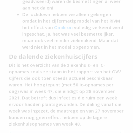
geadviseerd) waren de besmettingen al weer
aan het dalen!
De lockdown hebben we alleen gekregen
omdat in het cijfermatig model van het RIVM
het effect van
Omikron
volledig verkeerd werd
ingeschat. Ja, het was veel besmettelijker,
maar ook veel minder ziekmakend. Maar dat
werd niet in het model opgenomen.
De dalende ziekenhuiscijfers
Dit is het overzicht van de ziekenhuis- en IC-
opnames zoals ze staan in het rapport van het OVV.
Cijfers die ook toen steeds actueel beschikbaar
waren. Het hoogtepunt (met 50 ic-opnames per
dag) was in week 47, die eindigt op 28 november
2021. Dat betreft dus infecties die ruim een week
ervoor hadden plaatsgevonden. De daling vanaf die
week was ingezet, de maatregelen van 27 november
konden nog geen effect hebben op de lagere
ziekenhuisopnames van week 48.