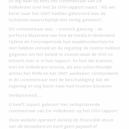
En leg daar nu eens het commentaar van De
Volkskrant over het 3e OVV-rapport naast. “Als we
beter naar het OMT hadden geluisterd was de
lockdown waarschijnlijk niet nodig geweest”.
Dit commentaar was – ironisch genoeg – de
perfecte illustratie van hoe de media in Nederland
tijdens de Coronaperiode hun waakhondenfunctie
niet hebben vervuld en de regering de ruimte hebben
gegeven om het beleid te voeren waar de OVV zo
kritisch over is in hun rapport. En hoe die kranten,
met De Volkskrant voorop, als een schoothondje
achter het RIVM en het OMT aanliepen. Uitmondend
in dit commentaar met de beschuldiging dat de
regering er nog beter naar had moeten luisteren.
Verbijsterend…..
U heeft zojuist gelezen: Het verbijsterende
commentaar van De Volkskrant op het OVV-rapport
Deze website opereert dankzij de financiële steun
van de bezoekers en kent geen paywall of