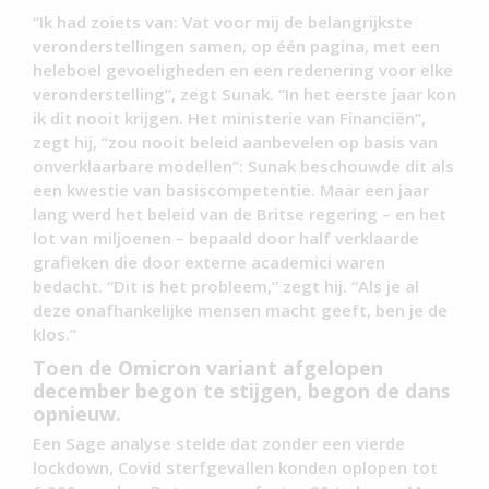
“Ik had zoiets van: Vat voor mij de belangrijkste
veronderstellingen samen, op één pagina, met een
heleboel gevoeligheden en een redenering voor elke
veronderstelling”, zegt Sunak. “In het eerste jaar kon
ik dit nooit krijgen. Het ministerie van Financiën”,
zegt hij, “zou nooit beleid aanbevelen op basis van
onverklaarbare modellen”: Sunak beschouwde dit als
een kwestie van basiscompetentie. Maar een jaar
lang werd het beleid van de Britse regering – en het
lot van miljoenen – bepaald door half verklaarde
grafieken die door externe academici waren
bedacht. “Dit is het probleem,” zegt hij. “Als je al
deze onafhankelijke mensen macht geeft, ben je de
klos.”
Toen de Omicron variant afgelopen
december begon te stijgen, begon de dans
opnieuw.
Een Sage analyse stelde dat zonder een vierde
lockdown, Covid sterfgevallen konden oplopen tot