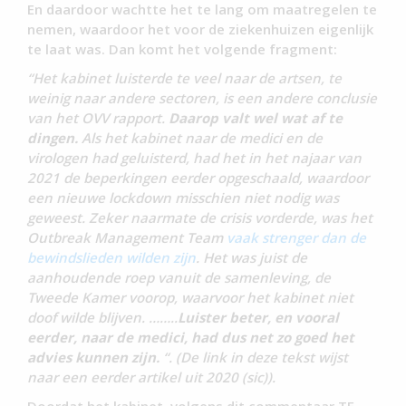
En daardoor wachtte het te lang om maatregelen te
nemen, waardoor het voor de ziekenhuizen eigenlijk
te laat was. Dan komt het volgende fragment:
“Het kabinet luisterde te veel naar de artsen, te
weinig naar andere sectoren, is een andere conclusie
van het OVV rapport.
Daarop valt wel wat af te
dingen.
Als het kabinet naar de medici en de
virologen had geluisterd, had het in het najaar van
2021 de beperkingen eerder opgeschaald, waardoor
een nieuwe lockdown misschien niet nodig was
geweest. Zeker naarmate de crisis vorderde, was het
Outbreak Management Team
vaak strenger dan de
bewindslieden wilden zijn
. Het was juist de
aanhoudende roep vanuit de samenleving, de
Tweede Kamer voorop, waarvoor het kabinet niet
doof wilde blijven. ……..
Luister beter, en vooral
eerder, naar de medici, had dus net zo goed het
advies kunnen zijn.
“. (De link in deze tekst wijst
naar een eerder artikel uit 2020 (sic)).
Doordat het kabinet, volgens dit commentaar TE