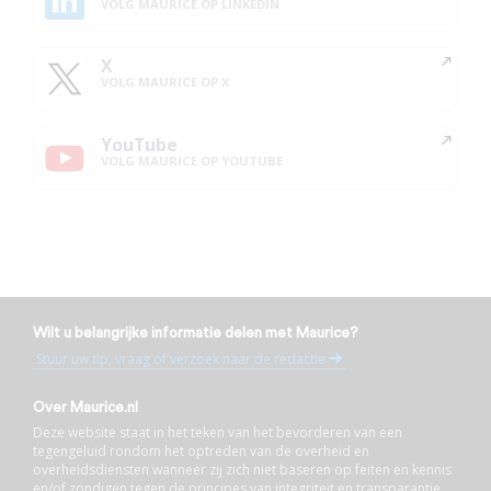
VOLG MAURICE OP LINKEDIN
X
VOLG MAURICE OP X
YouTube
VOLG MAURICE OP YOUTUBE
Wilt u belangrijke informatie delen met Maurice?
Stuur uw tip, vraag of verzoek naar de redactie
Over Maurice.nl
Deze website staat in het teken van het bevorderen van een
tegengeluid rondom het optreden van de overheid en
overheidsdiensten wanneer zij zich niet baseren op feiten en kennis
en/of zondigen tegen de principes van integriteit en transparantie.