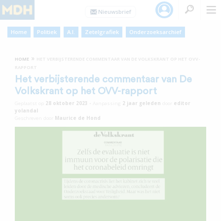
Home
Politiek
A.I.
Zetelgrafiek
Onderzoeksarchief
»
HOME
HET VERBIJSTERENDE COMMENTAAR VAN DE VOLKSKRANT OP HET OVV-
RAPPORT
Het verbijsterende commentaar van De
Volkskrant op het OVV-rapport
Geplaatst op
28 oktober 2023
•
Aanpassing
2 jaar
geleden
door
editor
yolandal
Geschreven door
Maurice de Hond