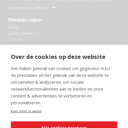
Lees meer over deze site
Belangrijke pagina’s
Home
Laatste Nieuws
Trending
Blog Maurice
AI
Over de cookies op deze website
Bibliotheek
We maken gebruik van cookies om gegevens m.b.t.
Info en service
de prestaties en het gebruik van deze website te
FAQ
verzamelen & analyseren, om sociale
Doneren
netwerkfunctionaliteiten aan te bieden en onze
Privacy
content & advertenties te verbeteren en
Voorwaarden
Meedoen
personaliseren.
Kom meer te weten
Alle cookies toestaan