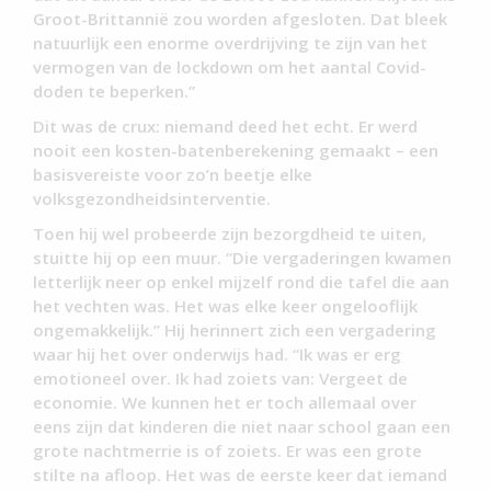
Groot-Brittannië zou worden afgesloten. Dat bleek
natuurlijk een enorme overdrijving te zijn van het
vermogen van de lockdown om het aantal Covid-
doden te beperken.”
Dit was de crux: niemand deed het echt. Er werd
nooit een kosten-batenberekening gemaakt – een
basisvereiste voor zo’n beetje elke
volksgezondheidsinterventie.
Toen hij wel probeerde zijn bezorgdheid te uiten,
stuitte hij op een muur. “Die vergaderingen kwamen
letterlijk neer op enkel mijzelf rond die tafel die aan
het vechten was. Het was elke keer ongelooflijk
ongemakkelijk.” Hij herinnert zich een vergadering
waar hij het over onderwijs had. “Ik was er erg
emotioneel over. Ik had zoiets van: Vergeet de
economie. We kunnen het er toch allemaal over
eens zijn dat kinderen die niet naar school gaan een
grote nachtmerrie is of zoiets. Er was een grote
stilte na afloop. Het was de eerste keer dat iemand