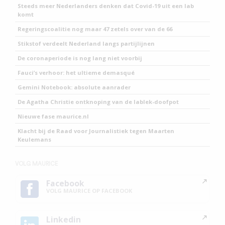
Steeds meer Nederlanders denken dat Covid-19 uit een lab
komt
Regeringscoalitie nog maar 47 zetels over van de 66
Stikstof verdeelt Nederland langs partijlijnen
De coronaperiode is nog lang niet voorbij
Fauci’s verhoor: het ultieme demasqué
Gemini Notebook: absolute aanrader
De Agatha Christie ontknoping van de lablek-doofpot
Nieuwe fase maurice.nl
Klacht bij de Raad voor Journalistiek tegen Maarten
Keulemans
VOLG MAURICE
Facebook
VOLG MAURICE OP FACEBOOK
Linkedin