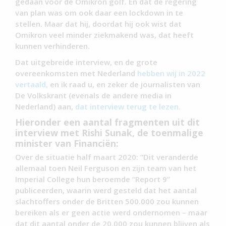
gedaan voor de Omikron golf. En dat de regering
van plan was om ook daar een lockdown in te
stellen. Maar dat hij, doordat hij ook wist dat
Omikron veel minder ziekmakend was, dat heeft
kunnen verhinderen.
Dat uitgebreide interview, en de grote
overeenkomsten met Nederland
hebben wij in 2022
vertaald,
en ik raad u, en zeker de journalisten van
De Volkskrant (evenals de andere media in
Nederland) aan,
dat interview terug te lezen.
Hieronder een aantal fragmenten uit dit
interview met Rishi Sunak, de toenmalige
minister van Financiën:
Over de situatie half maart 2020: “Dit veranderde
allemaal toen Neil Ferguson en zijn team van het
Imperial College hun beroemde “Report 9”
publiceerden, waarin werd gesteld dat het aantal
slachtoffers onder de Britten 500.000 zou kunnen
bereiken als er geen actie werd ondernomen – maar
dat dit aantal onder de 20.000 zou kunnen blijven als