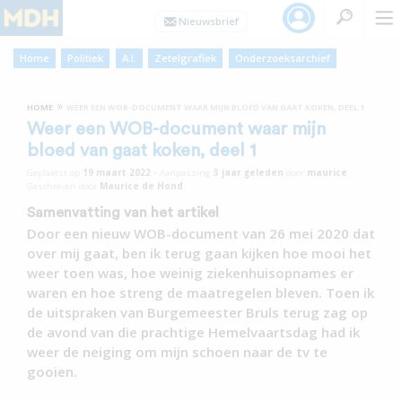
Home
Politiek
A.I.
Zetelgrafiek
Onderzoeksarchief
»
HOME
WEER EEN WOB-DOCUMENT WAAR MIJN BLOED VAN GAAT KOKEN, DEEL 1
Weer een WOB-document waar mijn
bloed van gaat koken, deel 1
Geplaatst op
19 maart 2022
•
Aanpassing
3 jaar
geleden
door
maurice
Geschreven door
Maurice de Hond
Samenvatting van het artikel
Door een nieuw WOB-document van 26 mei 2020 dat
over mij gaat, ben ik terug gaan kijken hoe mooi het
weer toen was, hoe weinig ziekenhuisopnames er
waren en hoe streng de maatregelen bleven. Toen ik
de uitspraken van Burgemeester Bruls terug zag op
de avond van die prachtige Hemelvaartsdag had ik
weer de neiging om mijn schoen naar de tv te
gooien.