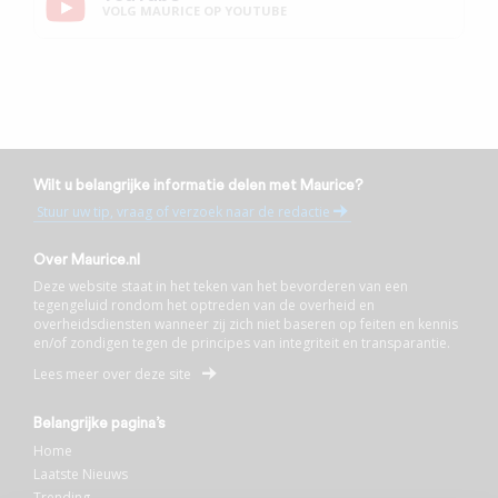
VOLG MAURICE OP YOUTUBE
Wilt u belangrijke informatie delen met Maurice?
Stuur uw tip, vraag of verzoek naar de redactie
Over Maurice.nl
Deze website staat in het teken van het bevorderen van een
tegengeluid rondom het optreden van de overheid en
overheidsdiensten wanneer zij zich niet baseren op feiten en kennis
en/of zondigen tegen de principes van integriteit en transparantie.
Lees meer over deze site
Belangrijke pagina’s
Home
Laatste Nieuws
Trending