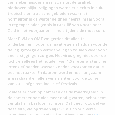
van ziekenhuisopnames, zoals uit de grafiek
hierboven blijkt. Stijgingen waren er slechts in sub-
tropische en tropische gebieden waar niet
normaliter in de winter de griep heerst, maar vooral
in regenperiodes (zoals in Brazilië van Noord naar
Zuid in het voorjaar en in India tijdens de moesson).
Maar RIVM en OMT weigerden dit alles te
onderkennen: louter de maatregelen hadden voor de
daling gezorgd en versoepelingen zouden weer voor
snelle stijgingen zorgen. Het virus ging niet door de
lucht en alleen het houden van 1,5 meter afstand en
intensief handen wassen konden voorkomen dat je
besmet raakte. En daarom werd er heel langzaam
afgeschaald en alle evenementen voor de zomer
van 2020 afgelast, inclusief festivals.
Ik bleef er toen op hameren dat de maatregelen in
de zomerperiode niet meer nodig waren, behoudens
ventilatie in besloten ruimtes. Dat deed ik zowel via
deze site, via optreden bij OP1 als door diverse
interviews te geven via alternatieve kanalen (
zoals