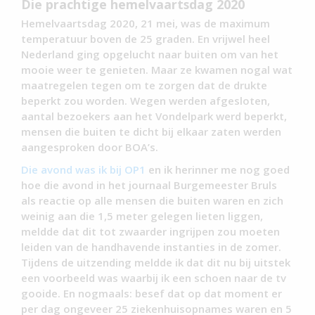
Die prachtige hemelvaartsdag 2020
Hemelvaartsdag 2020, 21 mei, was de maximum
temperatuur boven de 25 graden. En vrijwel heel
Nederland ging opgelucht naar buiten om van het
mooie weer te genieten. Maar ze kwamen nogal wat
maatregelen tegen om te zorgen dat de drukte
beperkt zou worden. Wegen werden afgesloten,
aantal bezoekers aan het Vondelpark werd beperkt,
mensen die buiten te dicht bij elkaar zaten werden
aangesproken door BOA’s.
Die avond was ik bij OP1
en ik herinner me nog goed
hoe die avond in het journaal Burgemeester Bruls
als reactie op alle mensen die buiten waren en zich
weinig aan die 1,5 meter gelegen lieten liggen,
meldde dat dit tot zwaarder ingrijpen zou moeten
leiden van de handhavende instanties in de zomer.
Tijdens de uitzending meldde ik dat dit nu bij uitstek
een voorbeeld was waarbij ik een schoen naar de tv
gooide. En nogmaals: besef dat op dat moment er
per dag ongeveer 25 ziekenhuisopnames waren en 5