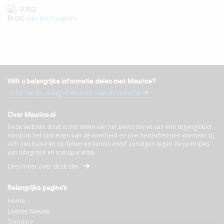
Bron:
Julie Blik Fotografie
Wilt u belangrijke informatie delen met Maurice?
Stuur uw tip, vraag of verzoek naar de redactie
Over Maurice.nl
Deze website staat in het teken van het bevorderen van een tegengeluid
rondom het optreden van de overheid en overheidsdiensten wanneer zij
zich niet baseren op feiten en kennis en/of zondigen tegen de principes
van integriteit en transparantie.
Lees meer over deze site
Belangrijke pagina’s
Home
Laatste Nieuws
Trending