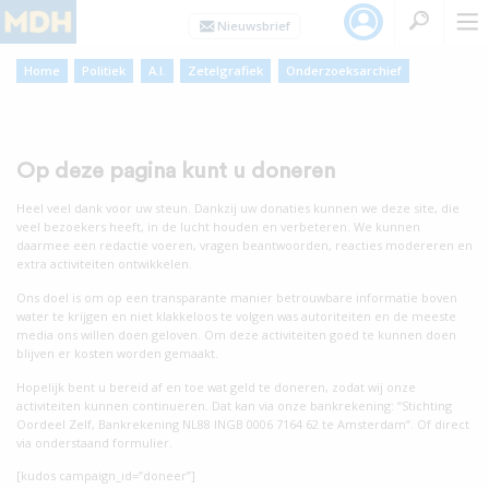
Home
Politiek
A.I.
Zetelgrafiek
Onderzoeksarchief
Op deze pagina kunt u doneren
Heel veel dank voor uw steun. Dankzij uw donaties kunnen we deze site, die
veel bezoekers heeft, in de lucht houden en verbeteren. We kunnen
daarmee een redactie voeren, vragen beantwoorden, reacties modereren en
extra activiteiten ontwikkelen.
Ons doel is om op een transparante manier betrouwbare informatie boven
water te krijgen en niet klakkeloos te volgen was autoriteiten en de meeste
media ons willen doen geloven. Om deze activiteiten goed te kunnen doen
blijven er kosten worden gemaakt.
Hopelijk bent u bereid af en toe wat geld te doneren, zodat wij onze
activiteiten kunnen continueren. Dat kan via onze bankrekening: “Stichting
Oordeel Zelf, Bankrekening NL88 INGB 0006 7164 62 te Amsterdam”. Of direct
via onderstaand formulier.
[kudos campaign_id=”doneer”]