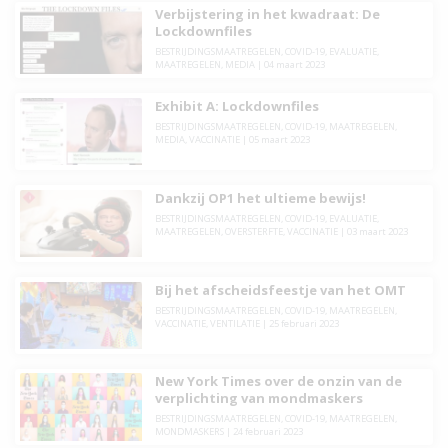
Verbijstering in het kwadraat: De
Lockdownfiles
BESTRIJDINGSMAATREGELEN
,
COVID-19
,
EVALUATIE
,
MAATREGELEN
,
MEDIA
|
04 maart 2023
Exhibit A: Lockdownfiles
BESTRIJDINGSMAATREGELEN
,
COVID-19
,
MAATREGELEN
,
MEDIA
,
VACCINATIE
|
05 maart 2023
Dankzij OP1 het ultieme bewijs!
BESTRIJDINGSMAATREGELEN
,
COVID-19
,
EVALUATIE
,
MAATREGELEN
,
OVERSTERFTE
,
VACCINATIE
|
03 maart 2023
Bij het afscheidsfeestje van het OMT
BESTRIJDINGSMAATREGELEN
,
COVID-19
,
MAATREGELEN
,
VACCINATIE
,
VENTILATIE
|
25 februari 2023
New York Times over de onzin van de
verplichting van mondmaskers
BESTRIJDINGSMAATREGELEN
,
COVID-19
,
MAATREGELEN
,
MONDMASKERS
|
24 februari 2023