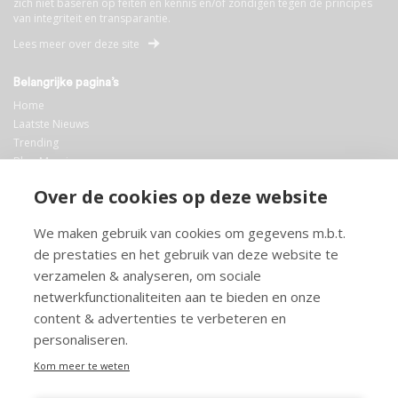
zich niet baseren op feiten en kennis en/of zondigen tegen de principes
van integriteit en transparantie.
Lees meer over deze site
Belangrijke pagina’s
Home
Laatste Nieuws
Trending
Blog Maurice
AI
Over de cookies op deze website
Bibliotheek
We maken gebruik van cookies om gegevens m.b.t.
Info en service
de prestaties en het gebruik van deze website te
FAQ
verzamelen & analyseren, om sociale
Doneren
netwerkfunctionaliteiten aan te bieden en onze
Privacy
content & advertenties te verbeteren en
Voorwaarden
Meedoen
personaliseren.
Kom meer te weten