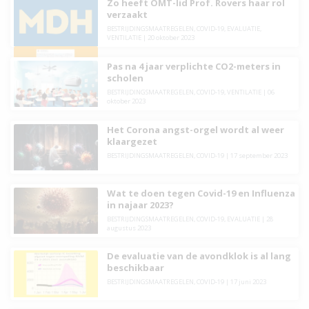
Zo heeft OMT-lid Prof. Rovers haar rol
verzaakt
BESTRIJDINGSMAATREGELEN
,
COVID-19
,
EVALUATIE
,
VENTILATIE
|
20 oktober 2023
Pas na 4 jaar verplichte CO2-meters in
scholen
BESTRIJDINGSMAATREGELEN
,
COVID-19
,
VENTILATIE
|
06
oktober 2023
Het Corona angst-orgel wordt al weer
klaargezet
BESTRIJDINGSMAATREGELEN
,
COVID-19
|
17 september 2023
Wat te doen tegen Covid-19 en Influenza
in najaar 2023?
BESTRIJDINGSMAATREGELEN
,
COVID-19
,
EVALUATIE
|
28
augustus 2023
De evaluatie van de avondklok is al lang
beschikbaar
BESTRIJDINGSMAATREGELEN
,
COVID-19
|
17 juni 2023