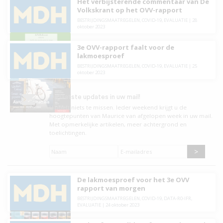
Het verbijsterende commentaar van De
Volkskrant op het OVV-rapport
BESTRIJDINGSMAATREGELEN
,
COVID-19
,
EVALUATIE
|
28
oktober 2023
3e OVV-rapport faalt voor de
lakmoesproef
BESTRIJDINGSMAATREGELEN
,
COVID-19
,
EVALUATIE
|
25
oktober 2023
De laatste updates in uw mail!
U hoeft niets te missen. leder weekend krijgt u de
hoogtepunten van Maurice van afgelopen week in uw mail.
Met opmerkelijke artikelen, meer achtergrond en
toelichtingen.
Naam
*
E-
mailadres
*
De lakmoesproef voor het 3e OVV
rapport van morgen
BESTRIJDINGSMAATREGELEN
,
COVID-19
,
DATA-R0-IFR
,
EVALUATIE
|
24 oktober 2023