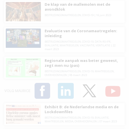
De klap van de mallemolen met de
avondklok
BESTRIJDINGSMAATREGELEN
,
COVID-19
|
16 juni 2023
Evaluatie van de Coronamaatregelen:
inleiding
BESTRIJDINGSMAATREGELEN
,
COVID-19
,
DATA-R0-IFR
,
EVALUATIE
,
MAATREGELEN
,
VACCINATIE
,
VENTILATIE
|
22
maart 2023
Regionale aanpak was beter geweest,
zegt men nu (pas)
BESTRIJDINGSMAATREGELEN
,
COVID-19
,
MAATREGELEN
,
OVERHEIDSFALEN
|
08 maart 2023
VOLG MAURICE
Exhibit B: de Nederlandse media en de
Lockdownfiles
BESTRIJDINGSMAATREGELEN
,
COVID-19
,
EVALUATIE
,
MAATREGELEN
,
MEDIA
,
OVERHEIDSFALEN
|
07 maart 2023