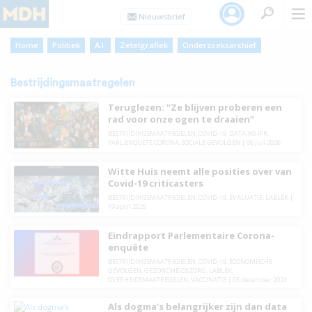
Home
Politiek
A.I.
Zetelgrafiek
Onderzoeksarchief
Bestrijdingsmaatregelen
Teruglezen: “Ze blijven proberen een
rad voor onze ogen te draaien”
BESTRIJDINGSMAATREGELEN
,
COVID-19
,
DATA-R0-IFR
,
PARL.ENQUETE CORONA
,
SOCIALE GEVOLGEN
|
06 juli 2026
Witte Huis neemt alle posities over van
Covid-19 criticasters
BESTRIJDINGSMAATREGELEN
,
COVID-19
,
EVALUATIE
,
LABLEK
|
19 april 2025
Eindrapport Parlementaire Corona-
enquête
BESTRIJDINGSMAATREGELEN
,
COVID-19
,
ECONOMISCHE
GEVOLGEN
,
GEZONDHEIDSZORG
,
LABLEK
,
OVERHEIDSMAATREGELEN
,
VACCINATIE
|
05 december 2024
Als dogma’s belangrijker zijn dan data