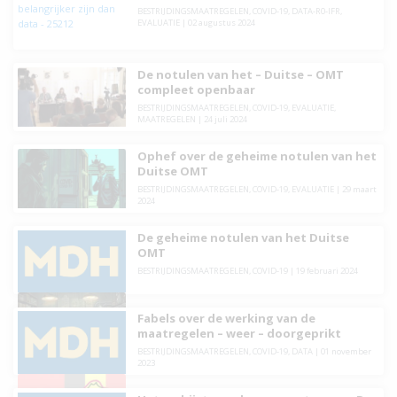
BESTRIJDINGSMAATREGELEN
,
COVID-19
,
DATA-R0-IFR
,
EVALUATIE
|
02 augustus 2024
De notulen van het – Duitse – OMT
compleet openbaar
BESTRIJDINGSMAATREGELEN
,
COVID-19
,
EVALUATIE
,
MAATREGELEN
|
24 juli 2024
Ophef over de geheime notulen van het
Duitse OMT
BESTRIJDINGSMAATREGELEN
,
COVID-19
,
EVALUATIE
|
29 maart
2024
De geheime notulen van het Duitse
OMT
BESTRIJDINGSMAATREGELEN
,
COVID-19
|
19 februari 2024
Fabels over de werking van de
maatregelen – weer – doorgeprikt
BESTRIJDINGSMAATREGELEN
,
COVID-19
,
DATA
|
01 november
2023