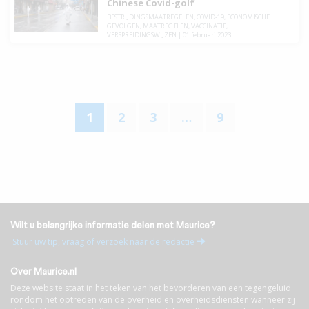
Chinese Covid-golf
BESTRIJDINGSMAATREGELEN
,
COVID-19
,
ECONOMISCHE
GEVOLGEN
,
MAATREGELEN
,
VACCINATIE
,
VERSPREIDINGSWIJZEN
|
01 februari 2023
1
2
3
…
9
Wilt u belangrijke informatie delen met Maurice?
Stuur uw tip, vraag of verzoek naar de redactie
Over Maurice.nl
Deze website staat in het teken van het bevorderen van een tegengeluid
rondom het optreden van de overheid en overheidsdiensten wanneer zij