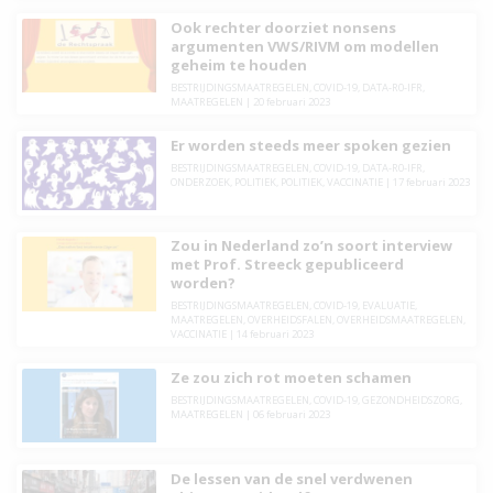
Ook rechter doorziet nonsens
argumenten VWS/RIVM om modellen
geheim te houden
BESTRIJDINGSMAATREGELEN
,
COVID-19
,
DATA-R0-IFR
,
MAATREGELEN
|
20 februari 2023
Er worden steeds meer spoken gezien
BESTRIJDINGSMAATREGELEN
,
COVID-19
,
DATA-R0-IFR
,
ONDERZOEK
,
POLITIEK
,
POLITIEK
,
VACCINATIE
|
17 februari 2023
Zou in Nederland zo’n soort interview
met Prof. Streeck gepubliceerd
worden?
BESTRIJDINGSMAATREGELEN
,
COVID-19
,
EVALUATIE
,
MAATREGELEN
,
OVERHEIDSFALEN
,
OVERHEIDSMAATREGELEN
,
VACCINATIE
|
14 februari 2023
Ze zou zich rot moeten schamen
BESTRIJDINGSMAATREGELEN
,
COVID-19
,
GEZONDHEIDSZORG
,
MAATREGELEN
|
06 februari 2023
De lessen van de snel verdwenen