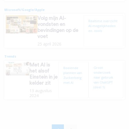
Microsoft/Google/Apple
Volg mijn AI-
Realtime overzicht
vondsten en
AI-mogelijkheden
bevindingen op de
en -tools
voet
25 april 2026
Trends
Met AI is
Groot
Boeiende
het alsof
onderzoek
plannen van
Einstein in je
naar gebruik
Zuckerberg
van ChatGPT
met AI
kelder zit
(deel 1)
13 augustus
2024