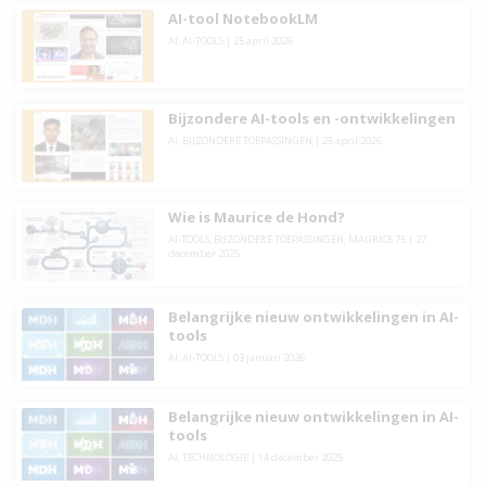
AI-tool NotebookLM
AI
,
AI-TOOLS
|
25 april 2026
Bijzondere AI-tools en -ontwikkelingen
AI
,
BIJZONDERE TOEPASSINGEN
|
25 april 2026
Wie is Maurice de Hond?
AI-TOOLS
,
BIJZONDERE TOEPASSINGEN
,
MAURICE 75
|
27
december 2025
Belangrijke nieuw ontwikkelingen in AI-
tools
AI
,
AI-TOOLS
|
03 januari 2026
Belangrijke nieuw ontwikkelingen in AI-
tools
AI
,
TECHNOLOGIE
|
14 december 2025