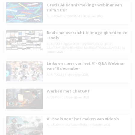
Gratis AI-Kennismakings webinar van
ruim 1 uur
AI
,
INNOVATIE
,
TOEKOMST
|
20 januari 2025
Realtime overzicht AI-mogelijkheden en
-tools
AI
,
AI-TOOLS
,
BIJZONDERE TOEPASSINGEN
,
CHATGPT
,
ILLUSTRATIES/VIDEO/AUDIO
,
MICROSOFT/GOOGLE/APPLE
|
02
januari 2025
Links en meer van het AI- Q&A Webinar
van 10 december
AI
,
AI-TOOLS
|
11 december 2024
Werken met ChatGPT
AI
,
CHATGPT
|
28 december 2024
AI-tools voor het maken van video’s
AI
,
ILLUSTRATIES/VIDEO/AUDIO
|
17 oktober 2024