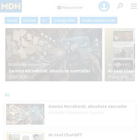
Home
Politiek
A.I.
Zetelgrafiek
Onderzoeksarchief
,
Bijzondere toepassingen
AI
AI-Tools
Gemini Notebook: absolute aanrader
AI-tool Claude
25 juli 2026
25 april 2026
AI
Gemini Notebook: absolute aanrader
BIJZONDERE TOEPASSINGEN
|
25 juli 2026
AI-tool ChatGPT