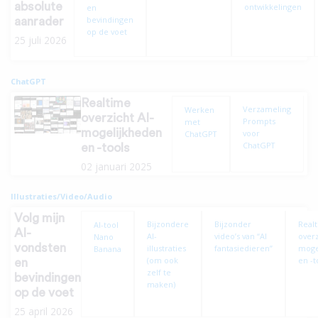
absolute
ontwikkelingen
en
bevindingen
aanrader
op de voet
25 juli 2026
ChatGPT
Realtime
Verzameling
Werken
overzicht AI-
Prompts
met
mogelijkheden
voor
ChatGPT
ChatGPT
en -tools
02 januari 2025
Illustraties/Video/Audio
Volg mijn
Bijzondere
Bijzonder
Real
AI-tool
AI-
AI-
video’s van “AI
overz
Nano
vondsten
illustraties
fantasiedieren”
moge
Banana
(om ook
en -t
en
zelf te
bevindingen
maken)
op de voet
25 april 2026