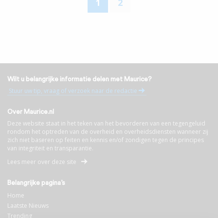
1
2
Wilt u belangrijke informatie delen met Maurice?
Stuur uw tip, vraag of verzoek naar de redactie
Over Maurice.nl
Deze website staat in het teken van het bevorderen van een tegengeluid
rondom het optreden van de overheid en overheidsdiensten wanneer zij
zich niet baseren op feiten en kennis en/of zondigen tegen de principes
van integriteit en transparantie.
Lees meer over deze site
Belangrijke pagina’s
Home
Laatste Nieuws
Trending