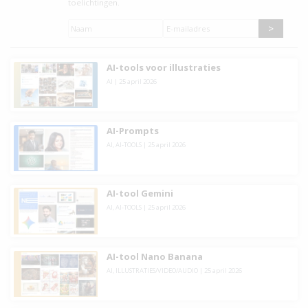
toelichtingen.
Naam
*
E-
mailadres
*
AI-tools voor illustraties
AI
|
25 april 2026
AI-Prompts
AI
,
AI-TOOLS
|
25 april 2026
AI-tool Gemini
AI
,
AI-TOOLS
|
25 april 2026
AI-tool Nano Banana
AI
,
ILLUSTRATIES/VIDEO/AUDIO
|
25 april 2026