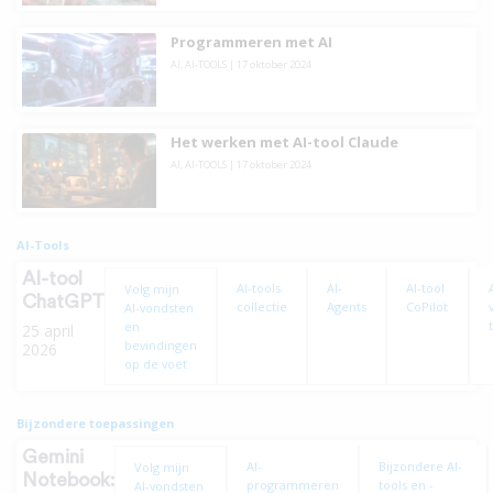
Programmeren met AI
AI
,
AI-TOOLS
|
17 oktober 2024
Het werken met AI-tool Claude
AI
,
AI-TOOLS
|
17 oktober 2024
AI-Tools
AI-tool
AI-tools
AI-
AI-tool
Volg mijn
ChatGPT
collectie
Agents
CoPilot
AI-vondsten
en
25 april
bevindingen
2026
op de voet
Bijzondere toepassingen
Gemini
AI-
Bijzondere AI-
Volg mijn
Notebook:
programmeren
tools en -
AI-vondsten