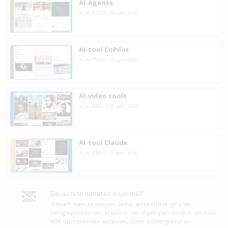
AI-Agents
AI
,
AI-TOOLS
|
26 april 2026
AI-tool CoPilot
AI
,
AI-TOOLS
|
25 april 2026
AI-video tools
AI
,
AI-TOOLS
|
25 april 2026
AI-tool Claude
AI
,
AI-TOOLS
|
25 april 2026
De laatste updates in uw mail!
U hoeft niets te missen. leder weekend krijgt u de
hoogtepunten van Maurice van afgelopen week in uw mail.
Met opmerkelijke artikelen, meer achtergrond en