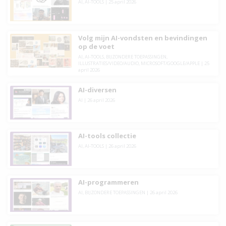
AI
,
AI-TOOLS
|
25 april 2026
Volg mijn AI-vondsten en bevindingen
op de voet
AI
,
AI-TOOLS
,
BIJZONDERE TOEPASSINGEN
,
ILLUSTRATIES/VIDEO/AUDIO
,
MICROSOFT/GOOGLE/APPLE
|
25
april 2026
AI-diversen
AI
|
26 april 2026
AI-tools collectie
AI
,
AI-TOOLS
|
26 april 2026
AI-programmeren
AI
,
BIJZONDERE TOEPASSINGEN
|
26 april 2026