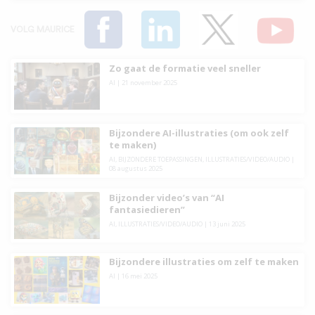
VOLG MAURICE
Zo gaat de formatie veel sneller
AI
|
21 november 2025
Bijzondere AI-illustraties (om ook zelf
te maken)
AI
,
BIJZONDERE TOEPASSINGEN
,
ILLUSTRATIES/VIDEO/AUDIO
|
08 augustus 2025
Bijzonder video’s van “AI
fantasiedieren”
AI
,
ILLUSTRATIES/VIDEO/AUDIO
|
13 juni 2025
Bijzondere illustraties om zelf te maken
AI
|
16 mei 2025