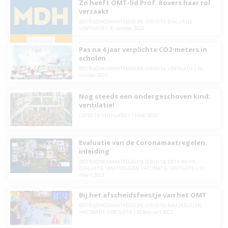
Zo heeft OMT-lid Prof. Rovers haar rol
verzaakt
BESTRIJDINGSMAATREGELEN
,
COVID-19
,
EVALUATIE
,
VENTILATIE
|
20 oktober 2023
Pas na 4 jaar verplichte CO2-meters in
scholen
BESTRIJDINGSMAATREGELEN
,
COVID-19
,
VENTILATIE
|
06
oktober 2023
Nog steeds een ondergeschoven kind:
ventilatie!
COVID-19
,
VENTILATIE
|
13 mei 2023
Evaluatie van de Coronamaatregelen:
inleiding
BESTRIJDINGSMAATREGELEN
,
COVID-19
,
DATA-R0-IFR
,
EVALUATIE
,
MAATREGELEN
,
VACCINATIE
,
VENTILATIE
|
22
maart 2023
Bij het afscheidsfeestje van het OMT
BESTRIJDINGSMAATREGELEN
,
COVID-19
,
MAATREGELEN
,
VACCINATIE
,
VENTILATIE
|
25 februari 2023