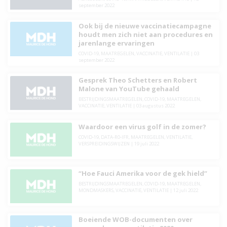
september 2022
Ook bij de nieuwe vaccinatiecampagne
houdt men zich niet aan procedures en
jarenlange ervaringen
COVID-19
,
MAATREGELEN
,
VACCINATIE
,
VENTILATIE
|
03
september 2022
Gesprek Theo Schetters en Robert
Malone van YouTube gehaald
BESTRIJDINGSMAATREGELEN
,
COVID-19
,
MAATREGELEN
,
VACCINATIE
,
VENTILATIE
|
03 augustus 2022
Waardoor een virus golf in de zomer?
COVID-19
,
DATA-R0-IFR
,
MAATREGELEN
,
VENTILATIE
,
VERSPREIDINGSWIJZEN
|
19 juli 2022
“Hoe Fauci Amerika voor de gek hield”
BESTRIJDINGSMAATREGELEN
,
COVID-19
,
MAATREGELEN
,
MONDMASKERS
,
VACCINATIE
,
VENTILATIE
|
12 juli 2022
Boeiende WOB-documenten over