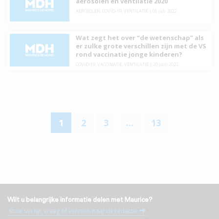
aerosolen en ventilatie 2020
AEROSOLEN
,
COVID-19
,
VENTILATIE
|
05 juli 2022
Wat zegt het over “de wetenschap” als
er zulke grote verschillen zijn met de VS
rond vaccinatie jonge kinderen?
COVID-19
,
VACCINATIE
,
VENTILATIE
|
20 juni 2022
1
2
3
…
13
Wilt u belangrijke informatie delen met Maurice?
Stuur uw tip, vraag of verzoek naar de redactie