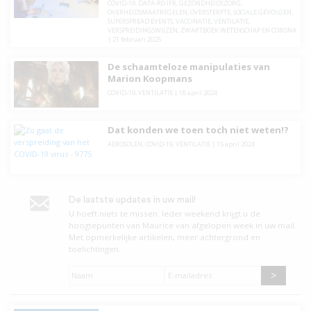
COVID-19
,
DATA-R0-IFR
,
GEZONDHEIDSZORG
,
OVERHEIDSMAATREGELEN
,
OVERSTERFTE
,
SOCIALE GEVOLGEN
,
SUPERSPREAD EVENTS
,
VACCINATIE
,
VENTILATIE
,
VERSPREIDINGSWIJZEN
,
ZWARTBOEK WETENSCHAP EN CORONA
|
21 februari 2025
De schaamteloze manipulaties van
Marion Koopmans
COVID-19
,
VENTILATIE
|
18 april 2024
Dat konden we toen toch niet weten!?
AEROSOLEN
,
COVID-19
,
VENTILATIE
|
15 april 2024
De laatste updates in uw mail!
U hoeft niets te missen. leder weekend krijgt u de
hoogtepunten van Maurice van afgelopen week in uw mail.
Met opmerkelijke artikelen, meer achtergrond en
toelichtingen.
Naam
*
E-
mailadres
*