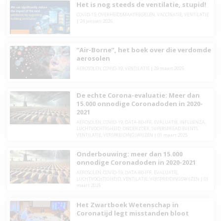
Het is nog steeds de ventilatie, stupid!
COVID-19
,
OVERHEIDSMAATREGELEN
,
VACCINATIE
,
VENTILATIE
|
24 januari 2026
“Air-Borne”, het boek over die verdomde
aerosolen
AEROSOLEN
,
COVID-19
,
VENTILATIE
|
29 maart 2025
De echte Corona-evaluatie: Meer dan
15.000 onnodige Coronadoden in 2020-
2021
AEROSOLEN
,
COVID-19
,
DATA-R0-IFR
,
EVALUATIE
,
INFLUENZA
,
LUCHTVOCHTIGHEID
,
ONDERZOEK
,
SUPERSPREAD EVENTS
,
VENTILATIE
,
VERSPREIDINGSWIJZEN
|
01 maart 2025
Onderbouwing: meer dan 15.000
onnodige Coronadoden in 2020-2021
AEROSOLEN
,
COVID-19
,
DATA-R0-IFR
,
EVALUATIE
,
LUCHTVOCHTIGHEID
,
VENTILATIE
,
VERSPREIDINGSWIJZEN
|
01
maart 2025
Het Zwartboek Wetenschap in
Coronatijd legt misstanden bloot