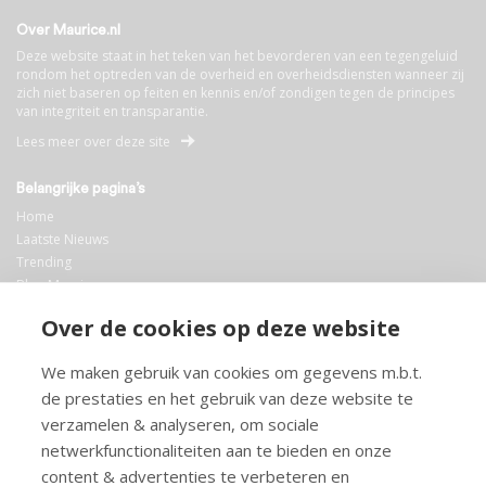
Over Maurice.nl
Deze website staat in het teken van het bevorderen van een tegengeluid
rondom het optreden van de overheid en overheidsdiensten wanneer zij
zich niet baseren op feiten en kennis en/of zondigen tegen de principes
van integriteit en transparantie.
Lees meer over deze site
Belangrijke pagina’s
Home
Laatste Nieuws
Trending
Blog Maurice
AI
Over de cookies op deze website
Bibliotheek
We maken gebruik van cookies om gegevens m.b.t.
Info en service
de prestaties en het gebruik van deze website te
FAQ
verzamelen & analyseren, om sociale
Doneren
netwerkfunctionaliteiten aan te bieden en onze
Privacy
content & advertenties te verbeteren en
Voorwaarden