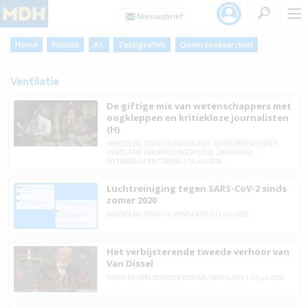
Home
Politiek
A.I.
Zetelgrafiek
Onderzoeksarchief
Ventilatie
De giftige mix van wetenschappers met
oogkleppen en kritiekloze journalisten
(H)
AEROSOLEN
,
COVID-19
,
ONDERZOEK
,
SUPERSPREAD EVENTS
,
VENTILATIE
,
VERSPREIDINGSWIJZEN
,
ZWARTBOEK
WETENSCHAP EN CORONA
|
16 juli 2026
Luchtreiniging tegen SARS-CoV-2 sinds
zomer 2020
AEROSOLEN
,
COVID-19
,
VENTILATIE
|
11 juli 2026
Het verbijsterende tweede verhoor van
Van Dissel
COVID-19
,
PARL.ENQUETE CORONA
,
VENTILATIE
|
03 juli 2026