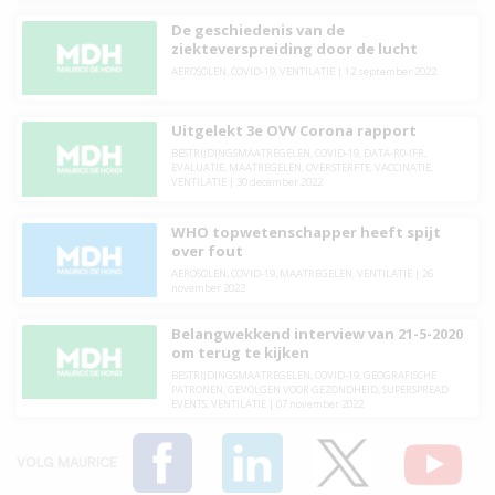
De geschiedenis van de
ziekteverspreiding door de lucht
AEROSOLEN
,
COVID-19
,
VENTILATIE
|
12 september 2022
Uitgelekt 3e OVV Corona rapport
BESTRIJDINGSMAATREGELEN
,
COVID-19
,
DATA-R0-IFR
,
EVALUATIE
,
MAATREGELEN
,
OVERSTERFTE
,
VACCINATIE
,
VENTILATIE
|
30 december 2022
WHO topwetenschapper heeft spijt
over fout
AEROSOLEN
,
COVID-19
,
MAATREGELEN
,
VENTILATIE
|
26
november 2022
Belangwekkend interview van 21-5-2020
om terug te kijken
BESTRIJDINGSMAATREGELEN
,
COVID-19
,
GEOGRAFISCHE
PATRONEN
,
GEVOLGEN VOOR GEZONDHEID
,
SUPERSPREAD
EVENTS
,
VENTILATIE
|
07 november 2022
VOLG MAURICE