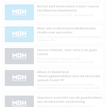
Nu het kalf verdronken is (incl. reactie
van Maarten Keulemans)
AEROSOLEN
,
COVID-19
,
VENTILATIE
|
04 november 2022
Weer een ondermaatse Nederlandse
studie over aerosolen
COVID-19
,
MAATREGELEN
,
VENTILATIE
,
VERSPREIDINGSWIJZEN
|
02 oktober 2022
Corona-fobieën, voor ratio is er geen
ruimte
COVID-19
,
GEVOLGEN VOOR GEZONDHEID
,
GEZONDHEIDSZORG
,
VENTILATIE
|
27 september 2022
Alleen in Nederland:
“Maatregelenladders voor de sectorale
aanpak Covid-19”
BESTRIJDINGSMAATREGELEN
,
COVID-19
,
MAATREGELEN
,
OVERHEIDSMAATREGELEN
,
VENTILATIE
|
17 september 2022
Imposant overzicht van de geschiedenis
van de aerosolen-ontkenning
AEROSOLEN
,
COVID-19
,
MAATREGELEN
,
VENTILATIE
|
12