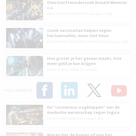
Oversterfteonderzoek Ronald Meester
c.s.
COVID-19
,
DATA
,
OVERSTERFTE
|
20 augustus 2024
Covid-vaccinaties helpen tegen
hartaanvallen, maar niet heus
COVID-19
,
DATA
,
ONDERZOEK
,
VACCINATIE
|
03 augustus 2024
Hoe groter je het gevaar maakt, hoe
meer geld je kan krijgen
COVID-19
,
DATA
,
LABLEK
|
07 mei 2024
VOLG MAURICE
De “consensus-oogkleppen” van de
medische wetenschap tegen logica
COVID-19
,
DATA
,
EVALUATIE
|
10 april 2024
Waren het de koeien of was het