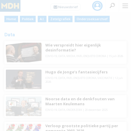
Home
Politiek
A.I.
Zetelgrafiek
Onderzoeksarchief
Data
Wie verspreidt hier eigenlijk
desinformatie?
COVID-19
,
DATA
,
MEDIA
,
PARL.ENQUETE CORONA
|
15 juli 2026
Hugo de Jonge’s fantasiecijfers
COVID-19
,
DATA
,
PARL.ENQUETE CORONA
,
VACCINATIE
|
12 juli
2026
Noorse data en de denkfouten van
Maarten Keulemans
COVID-19
,
DATA
,
ONDERZOEK
|
20 december 2025
Verloop grootste politieke partij per
gemeente 2003-2025