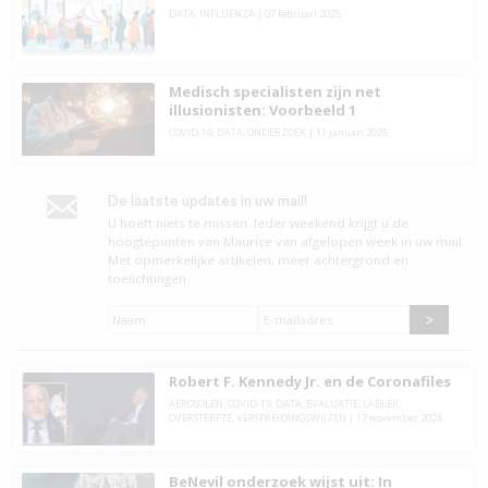
DATA
,
INFLUENZA
|
07 februari 2025
Medisch specialisten zijn net
illusionisten: Voorbeeld 1
COVID-19
,
DATA
,
ONDERZOEK
|
11 januari 2025
De laatste updates in uw mail!
U hoeft niets te missen. leder weekend krijgt u de
hoogtepunten van Maurice van afgelopen week in uw mail.
Met opmerkelijke artikelen, meer achtergrond en
toelichtingen.
Naam
*
E-
mailadres
*
Robert F. Kennedy Jr. en de Coronafiles
AEROSOLEN
,
COVID-19
,
DATA
,
EVALUATIE
,
LABLEK
,
OVERSTERFTE
,
VERSPREIDINGSWIJZEN
|
17 november 2024
BeNevil onderzoek wijst uit: In