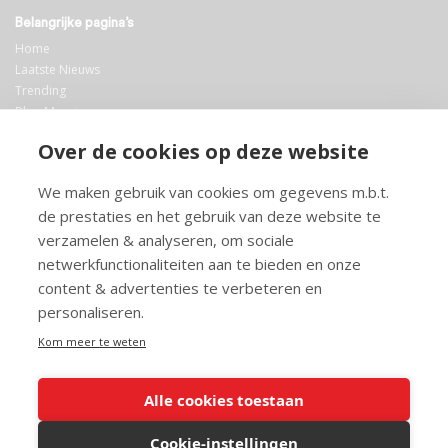
Belangrijke pagina’s
Home
Laatste Nieuws
Trending
Blog Maurice
AI
Over de cookies op deze website
Bibliotheek
We maken gebruik van cookies om gegevens m.b.t.
Info en service
de prestaties en het gebruik van deze website te
FAQ
verzamelen & analyseren, om sociale
Doneren
netwerkfunctionaliteiten aan te bieden en onze
Privacy
content & advertenties te verbeteren en
Voorwaarden
Meedoen
personaliseren.
Kom meer te weten
Alle cookies toestaan
© 2026 Maurice.nl - Alle rechten voorbehouden. Op alle artikelen rust
copyright. Voor meer info, mail naar
contact@maurice.nl
.
Cookie-instellingen