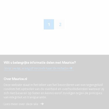
1
2
Wilt u belangrijke informatie delen met Maurice?
Stuur uw tip, vraag of verzoek naar de redactie
Over Maurice.nl
Deze website staat in het teken van het bevorderen van een tegengeluid
rondom het optreden van de overheid en overheidsdiensten wanneer zij
zich niet baseren op feiten en kennis en/of zondigen tegen de principes
van integriteit en transparantie.
Lees meer over deze site