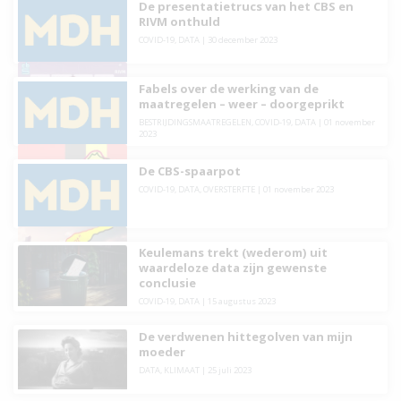
De presentatietrucs van het CBS en
RIVM onthuld
COVID-19
,
DATA
|
30 december 2023
Fabels over de werking van de
maatregelen – weer – doorgeprikt
BESTRIJDINGSMAATREGELEN
,
COVID-19
,
DATA
|
01 november
2023
De CBS-spaarpot
COVID-19
,
DATA
,
OVERSTERFTE
|
01 november 2023
Keulemans trekt (wederom) uit
waardeloze data zijn gewenste
conclusie
COVID-19
,
DATA
|
15 augustus 2023
De verdwenen hittegolven van mijn
moeder
DATA
,
KLIMAAT
|
25 juli 2023