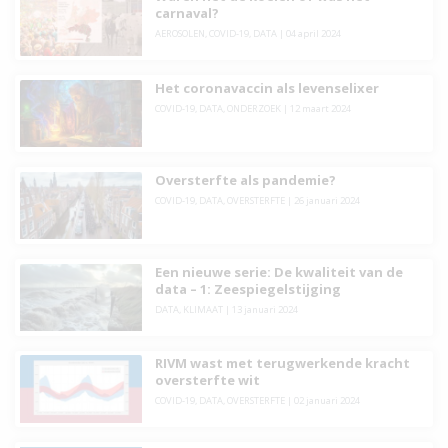
carnaval?
AEROSOLEN
,
COVID-19
,
DATA
|
04 april 2024
Het coronavaccin als levenselixer
COVID-19
,
DATA
,
ONDERZOEK
|
12 maart 2024
Oversterfte als pandemie?
COVID-19
,
DATA
,
OVERSTERFTE
|
26 januari 2024
Een nieuwe serie: De kwaliteit van de
data – 1: Zeespiegelstijging
DATA
,
KLIMAAT
|
13 januari 2024
RIVM wast met terugwerkende kracht
oversterfte wit
COVID-19
,
DATA
,
OVERSTERFTE
|
02 januari 2024