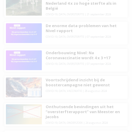
Nederland 4 x zo hoge sterfte als in
België
COVID-19
,
DATA
,
OVERSTERFTE
|
21 september 2024
De enorme data-problemen van het
Nivel-rapport
COVID-19
,
DATA
,
OVERSTERFTE
|
07 september 2024
Onderbouwing Nivel: Na
Coronavaccinatie wordt 4 x 3 =17
COVID-19
,
DATA
,
OVERSTERFTE
|
07 september 2024
Voortschrijdend inzicht bij de
boostercampagne niet gewenst
COVID-19
,
DATA
,
VACCINATIE
|
28 augustus 2024
Onthutsende bevindingen uit het
“oversterfterapport” van Meester en
Jacobs
COVID-19
,
DATA
,
ONDERZOEK
|
24 augustus 2024