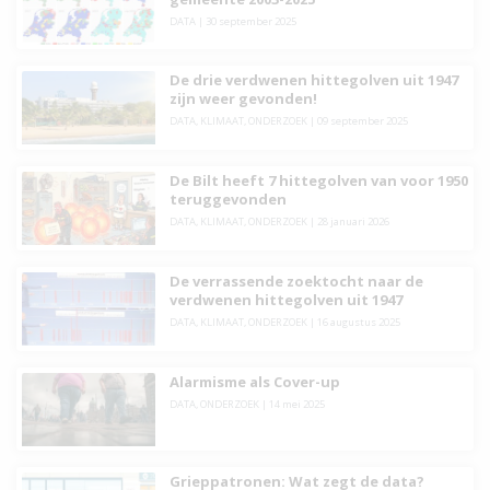
DATA
|
30 september 2025
De drie verdwenen hittegolven uit 1947
zijn weer gevonden!
DATA
,
KLIMAAT
,
ONDERZOEK
|
09 september 2025
De Bilt heeft 7 hittegolven van voor 1950
teruggevonden
DATA
,
KLIMAAT
,
ONDERZOEK
|
28 januari 2026
De verrassende zoektocht naar de
verdwenen hittegolven uit 1947
DATA
,
KLIMAAT
,
ONDERZOEK
|
16 augustus 2025
Alarmisme als Cover-up
DATA
,
ONDERZOEK
|
14 mei 2025
Grieppatronen: Wat zegt de data?