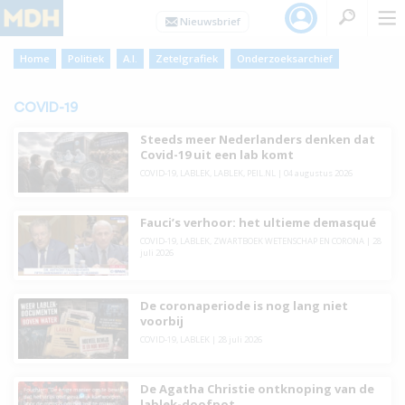
Home
Politiek
A.I.
Zetelgrafiek
Onderzoeksarchief
COVID-19
Steeds meer Nederlanders denken dat
Covid-19 uit een lab komt
COVID-19
,
LABLEK
,
LABLEK
,
PEIL.NL
|
04 augustus 2026
Fauci’s verhoor: het ultieme demasqué
COVID-19
,
LABLEK
,
ZWARTBOEK WETENSCHAP EN CORONA
|
28
juli 2026
De coronaperiode is nog lang niet
voorbij
COVID-19
,
LABLEK
|
28 juli 2026
De Agatha Christie ontknoping van de
lablek-doofpot