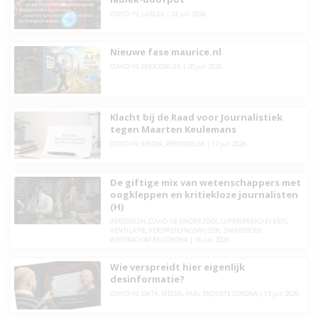
COVID-19
,
LABLEK
|
24 juli 2026
Nieuwe fase maurice.nl
COVID-19
,
PERSOONLIJK
|
20 juli 2026
Klacht bij de Raad voor Journalistiek
tegen Maarten Keulemans
COVID-19
,
MEDIA
,
PERSOONLIJK
|
17 juli 2026
De giftige mix van wetenschappers met
oogkleppen en kritiekloze journalisten
(H)
AEROSOLEN
,
COVID-19
,
ONDERZOEK
,
SUPERSPREAD EVENTS
,
VENTILATIE
,
VERSPREIDINGSWIJZEN
,
ZWARTBOEK
WETENSCHAP EN CORONA
|
16 juli 2026
Wie verspreidt hier eigenlijk
desinformatie?
COVID-19
,
DATA
,
MEDIA
,
PARL.ENQUETE CORONA
|
15 juli 2026