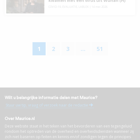
kwamen met een virus uit Wuhan (H)
COVID-19
,
EVALUATIE
,
LABLEK
|
14 mei 2026
1
2
3
…
51
Wilt u belangrijke informatie delen met Maurice?
Stuur uw tip, vraag of verzoek naar de redactie
Over Maurice.nl
Deze website staat in het teken van het bevorderen van een tegengeluid
rondom het optreden van de overheid en overheidsdiensten wanneer zij
zich niet baseren op feiten en kennis en/of zondigen tegen de principes