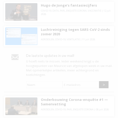
Hugo de Jonge’s fantasiecijfers
COVID-19
,
DATA
,
PARL.ENQUETE CORONA
,
VACCINATIE
|
12 juli
2026
Luchtreiniging tegen SARS-CoV-2 sinds
zomer 2020
AEROSOLEN
,
COVID-19
,
VENTILATIE
|
11 juli 2026
De laatste updates in uw mail!
U hoeft niets te missen. leder weekend krijgt u de
hoogtepunten van Maurice van afgelopen week in uw mail.
Met opmerkelijke artikelen, meer achtergrond en
toelichtingen.
Naam
*
E-
mailadres
*
Onderbouwing Corona-enquête #1 —
Samenvatting
AEROSOLEN
,
COVID-19
,
PARL.ENQUETE CORONA
|
08 juli 2026