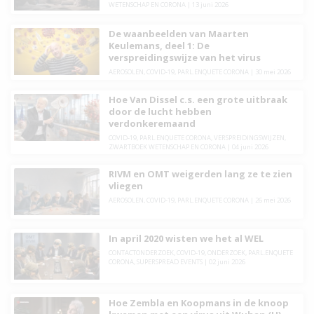
WETENSCHAP EN CORONA
|
13 juni 2026
De waanbeelden van Maarten
Keulemans, deel 1: De
verspreidingswijze van het virus
AEROSOLEN
,
COVID-19
,
PARL.ENQUETE CORONA
|
30 mei 2026
Hoe Van Dissel c.s. een grote uitbraak
door de lucht hebben
verdonkeremaand
COVID-19
,
PARL.ENQUETE CORONA
,
VERSPREIDINGSWIJZEN
,
ZWARTBOEK WETENSCHAP EN CORONA
|
04 juni 2026
RIVM en OMT weigerden lang ze te zien
vliegen
AEROSOLEN
,
COVID-19
,
PARL.ENQUETE CORONA
|
26 mei 2026
In april 2020 wisten we het al WEL
CONTACTONDERZOEK
,
COVID-19
,
ONDERZOEK
,
PARL.ENQUETE
CORONA
,
SUPERSPREAD EVENTS
|
02 juni 2026
Hoe Zembla en Koopmans in de knoop