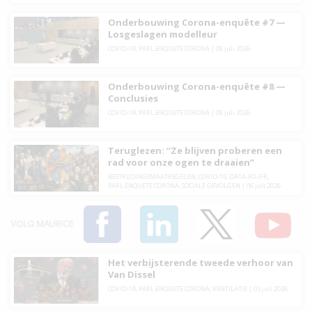
Onderbouwing Corona-enquête #7 —
Losgeslagen modelleur
COVID-19
,
PARL.ENQUETE CORONA
|
08 juli 2026
Onderbouwing Corona-enquête #8 —
Conclusies
COVID-19
,
PARL.ENQUETE CORONA
|
08 juli 2026
Teruglezen: “Ze blijven proberen een
rad voor onze ogen te draaien”
BESTRIJDINGSMAATREGELEN
,
COVID-19
,
DATA-R0-IFR
,
PARL.ENQUETE CORONA
,
SOCIALE GEVOLGEN
|
06 juli 2026
VOLG MAURICE
Het verbijsterende tweede verhoor van
Van Dissel
COVID-19
,
PARL.ENQUETE CORONA
,
VENTILATIE
|
03 juli 2026