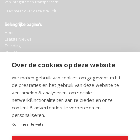
van integriteit en transparantie.
Lees meer over deze site
Belangrijke pagina’s
Home
Laatste Nieuws
Trending
Blog Maurice
AI
Over de cookies op deze website
Bibliotheek
We maken gebruik van cookies om gegevens m.b.t.
Info en service
de prestaties en het gebruik van deze website te
FAQ
verzamelen & analyseren, om sociale
Doneren
netwerkfunctionaliteiten aan te bieden en onze
Privacy
content & advertenties te verbeteren en
Voorwaarden
Meedoen
personaliseren.
Kom meer te weten