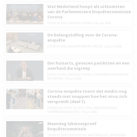
Wat Nederland hoopt als uitkomsten
van de Parlementaire Enquêtecommissie
Corona
COVID-19
,
PARL.ENQUETE CORONA
|
28 juni 2026
De belangstelling voor de Corona-
enquête
COVID-19
,
PARL.ENQUETE CORONA
,
PEIL.NL
|
22 juni 2026
Een huisarts, genezen patiënten en een
overheid die ingreep
COVID-19
,
PARL.ENQUETE CORONA
,
ZWARTBOEK WETENSCHAP
EN CORONA
|
18 juni 2026
Corona-enquête toont dat medici nog
steeds niet snappen hoe het virus zich
verspreidt (deel 1)
AEROSOLEN
,
COVID-19
,
DATA
,
PARL.ENQUETE CORONA
,
VERSPREIDINGSWIJZEN
|
15 juni 2026
Maandag lakmoesproef
Enquêtecommissie
COVID-19
,
DATA
,
DATA-R0-IFR
,
MAATREGELEN
,
ZWARTBOEK