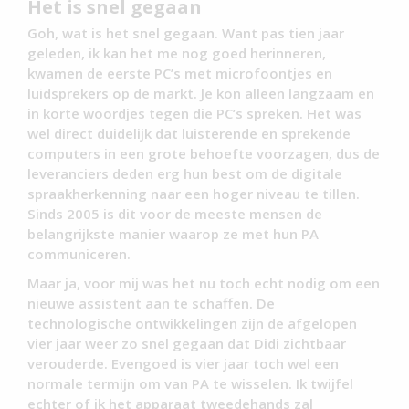
Het is snel gegaan
Goh, wat is het snel gegaan. Want pas tien jaar
geleden, ik kan het me nog goed herinneren,
kwamen de eerste PC’s met microfoontjes en
luidsprekers op de markt. Je kon alleen langzaam en
in korte woordjes tegen die PC’s spreken. Het was
wel direct duidelijk dat luisterende en sprekende
computers in een grote behoefte voorzagen, dus de
leveranciers deden erg hun best om de digitale
spraakherkenning naar een hoger niveau te tillen.
Sinds 2005 is dit voor de meeste mensen de
belangrijkste manier waarop ze met hun PA
communiceren.
Maar ja, voor mij was het nu toch echt nodig om een
nieuwe assistent aan te schaffen. De
technologische ontwikkelingen zijn de afgelopen
vier jaar weer zo snel gegaan dat Didi zichtbaar
verouderde. Evengoed is vier jaar toch wel een
normale termijn om van PA te wisselen. Ik twijfel
echter of ik het apparaat tweedehands zal