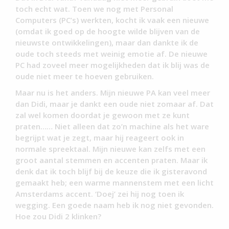
toch echt wat. Toen we nog met Personal
Computers (PC’s) werkten, kocht ik vaak een nieuwe
(omdat ik goed op de hoogte wilde blijven van de
nieuwste ontwikkelingen), maar dan dankte ik de
oude toch steeds met weinig emotie af. De nieuwe
PC had zoveel meer mogelijkheden dat ik blij was de
oude niet meer te hoeven gebruiken.
Maar nu is het anders. Mijn nieuwe PA kan veel meer
dan Didi, maar je dankt een oude niet zomaar af. Dat
zal wel komen doordat je gewoon met ze kunt
praten…… Niet alleen dat zo’n machine als het ware
begrijpt wat je zegt, maar hij reageert ook in
normale spreektaal. Mijn nieuwe kan zelfs met een
groot aantal stemmen en accenten praten. Maar ik
denk dat ik toch blijf bij de keuze die ik gisteravond
gemaakt heb; een warme mannenstem met een licht
Amsterdams accent. ‘Doej’ zei hij nog toen ik
wegging. Een goede naam heb ik nog niet gevonden.
Hoe zou Didi 2 klinken?