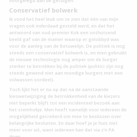
voorgelegd aan de getuigen.
Conservatief bolwerk
Ik vond het heel leuk om te zien dat één van mijn
vragen ook inderdaad gesteld werd, en dat het
antwoord van oud-premier Kok een onthutsend
beeld gaf van de manier waarop er gelobbyd was
voor de aanleg van de Betuwelijn. De politiek is nog
steeds een conservatief bolwerk is, en men gebruikt
de nieuwe technologie nog amper om de burger
sterker te betrekken bij de politiek (politici zijn nog
steeds gewend niet aan mondige burgers met een
volwassen oordeel).
Toch lijkt het er nu op dat na de aanstaande
kieswetwijziging de betrokkenheid van de kiezers
niet beperkt blijft tot een incidenteel bezoek aan
het stemhokje. Men heeft namelijk voor iedereen de
mogelijkheid gecreëerd om mee te beslissen over
belangrijke besluiten. En daar hoef je je huis niet
meer voor uit, want iedereen kan dat via z’n PA
doen.