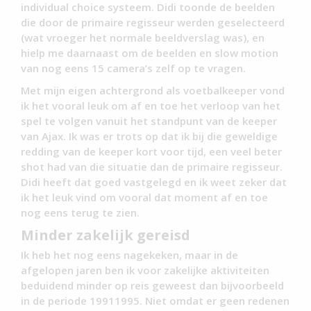
individual choice systeem. Didi toonde de beelden
die door de primaire regisseur werden geselecteerd
(wat vroeger het normale beeldverslag was), en
hielp me daarnaast om de beelden en slow motion
van nog eens 15 camera’s zelf op te vragen.
Met mijn eigen achtergrond als voetbalkeeper vond
ik het vooral leuk om af en toe het verloop van het
spel te volgen vanuit het standpunt van de keeper
van Ajax. Ik was er trots op dat ik bij die geweldige
redding van de keeper kort voor tijd, een veel beter
shot had van die situatie dan de primaire regisseur.
Didi heeft dat goed vastgelegd en ik weet zeker dat
ik het leuk vind om vooral dat moment af en toe
nog eens terug te zien.
Minder zakelijk gereisd
Ik heb het nog eens nagekeken, maar in de
afgelopen jaren ben ik voor zakelijke aktiviteiten
beduidend minder op reis geweest dan bijvoorbeeld
in de periode 19911995. Niet omdat er geen redenen