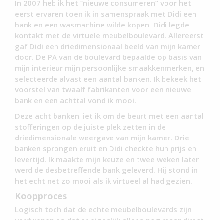
In 2007 heb ik het “nieuwe consumeren” voor het
eerst ervaren toen ik in samenspraak met Didi een
bank en een wasmachine wilde kopen. Didi legde
kontakt met de virtuele meubelboulevard. Allereerst
gaf Didi een driedimensionaal beeld van mijn kamer
door. De PA van de boulevard bepaalde op basis van
mijn interieur mijn persoonlijke smaakkenmerken, en
selecteerde alvast een aantal banken. Ik bekeek het
voorstel van twaalf fabrikanten voor een nieuwe
bank en een achttal vond ik mooi.
Deze acht banken liet ik om de beurt met een aantal
stofferingen op de juiste plek zetten in de
driedimensionale weergave van mijn kamer. Drie
banken sprongen eruit en Didi checkte hun prijs en
levertijd. Ik maakte mijn keuze en twee weken later
werd de desbetreffende bank geleverd. Hij stond in
het echt net zo mooi als ik virtueel al had gezien.
Koopproces
Logisch toch dat de echte meubelboulevards zijn
verdwenen en dat er eigenlijk alleen nog maar direct