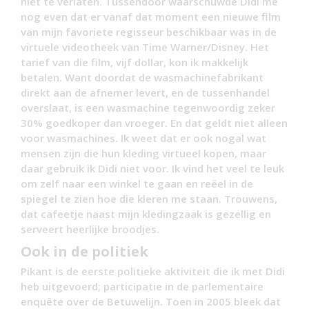
niet te verlaten. Tussendoor waarschuwde Didi me
nog even dat er vanaf dat moment een nieuwe film
van mijn favoriete regisseur beschikbaar was in de
virtuele videotheek van Time Warner/Disney. Het
tarief van die film, vijf dollar, kon ik makkelijk
betalen. Want doordat de wasmachinefabrikant
direkt aan de afnemer levert, en de tussenhandel
overslaat, is een wasmachine tegenwoordig zeker
30% goedkoper dan vroeger. En dat geldt niet alleen
voor wasmachines. Ik weet dat er ook nogal wat
mensen zijn die hun kleding virtueel kopen, maar
daar gebruik ik Didi niet voor. Ik vind het veel te leuk
om zelf naar een winkel te gaan en reëel in de
spiegel te zien hoe die kleren me staan. Trouwens,
dat cafeetje naast mijn kledingzaak is gezellig en
serveert heerlijke broodjes.
Ook in de politiek
Pikant is de eerste politieke aktiviteit die ik met Didi
heb uitgevoerd; participatie in de parlementaire
enquête over de Betuwelijn. Toen in 2005 bleek dat