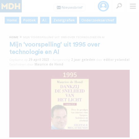
Home
Politiek
A.I.
Zetelgrafiek
Onderzoeksarchief
»
HOME
MIJN ‘VOORSPELLING’ UIT 1995 OVER TECHNOLOGIE EN AI
Mijn ‘voorspelling’ uit 1995 over
technologie en AI
Geplaatst op
29 april 2023
•
Aanpassing
2 jaar
geleden
door
editor yolandal
Geschreven door
Maurice de Hond