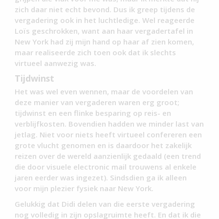
zich daar niet echt bevond. Dus ik greep tijdens de
vergadering ook in het luchtledige. Wel reageerde
Loïs geschrokken, want aan haar vergadertafel in
New York had zij mijn hand op haar af zien komen,
maar realiseerde zich toen ook dat ik slechts
virtueel aanwezig was.
Tijdwinst
Het was wel even wennen, maar de voordelen van
deze manier van vergaderen waren erg groot;
tijdwinst en een flinke besparing op reis- en
verblijfkosten. Bovendien hadden we minder last van
jetlag. Niet voor niets heeft virtueel confereren een
grote vlucht genomen en is daardoor het zakelijk
reizen over de wereld aanzienlijk gedaald (een trend
die door visuele electronic mail trouwens al enkele
jaren eerder was ingezet). Sindsdien ga ik alleen
voor mijn plezier fysiek naar New York.
Gelukkig dat Didi delen van die eerste vergadering
nog volledig in zijn opslagruimte heeft. En dat ik die