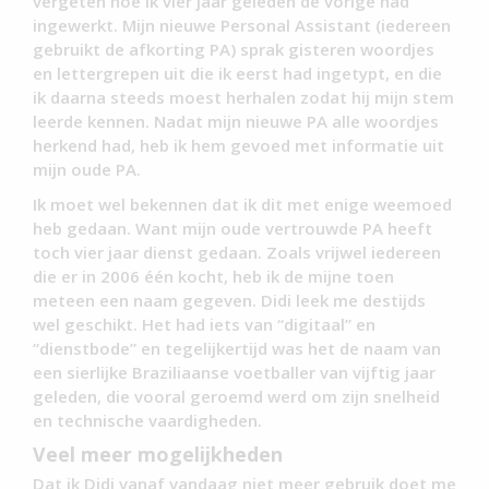
vergeten hoe ik vier jaar geleden de vorige had
ingewerkt. Mijn nieuwe Personal Assistant (iedereen
gebruikt de afkorting PA) sprak gisteren woordjes
en lettergrepen uit die ik eerst had ingetypt, en die
ik daarna steeds moest herhalen zodat hij mijn stem
leerde kennen. Nadat mijn nieuwe PA alle woordjes
herkend had, heb ik hem gevoed met informatie uit
mijn oude PA.
Ik moet wel bekennen dat ik dit met enige weemoed
heb gedaan. Want mijn oude vertrouwde PA heeft
toch vier jaar dienst gedaan. Zoals vrijwel iedereen
die er in 2006 één kocht, heb ik de mijne toen
meteen een naam gegeven. Didi leek me destijds
wel geschikt. Het had iets van “digitaal” en
“dienstbode” en tegelijkertijd was het de naam van
een sierlijke Braziliaanse voetballer van vijftig jaar
geleden, die vooral geroemd werd om zijn snelheid
en technische vaardigheden.
Veel meer mogelijkheden
Dat ik Didi vanaf vandaag niet meer gebruik doet me