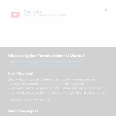
YouTube
VOLG MAURICE OP YOUTUBE
Wilt u belangrijke informatie delen met Maurice?
Stuur uw tip, vraag of verzoek naar de redactie
Over Maurice.nl
Deze website staat in het teken van het bevorderen van een
tegengeluid rondom het optreden van de overheid en
overheidsdiensten wanneer zij zich niet baseren op feiten en kennis
en/of zondigen tegen de principes van integriteit en transparantie.
Lees meer over deze site
Belangrijke pagina’s