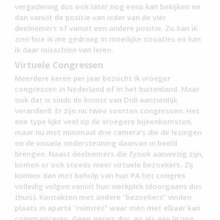
vergadering dus ook later nog eens kan bekijken en
dan vanuit de positie van ieder van de vier
deelnemers of vanuit een andere positie. Zo kan ik
zien hoe ik me gedraag in moeilijke situaties en kan
ik daar misschien van leren.
Virtuele Congressen
Meerdere keren per jaar bezocht ik vroeger
congressen in Nederland of in het buitenland. Maar
ook dat is sinds de komst van Didi aanzienlijk
veranderd. Er zijn nu twee soorten congressen. Het
ene type lijkt veel op de vroegere bijeenkomsten,
maar nu met minimaal drie camera’s die de lezingen
en de visuele ondersteuning daarvan in beeld
brengen. Naast deelnemers die fysiek aanwezig zijn,
komen er ook steeds meer virtuele bezoekers. Zij
kunnen dan met behulp van hun PA het congres
volledig volgen vanuit hun werkplek (doorgaans dus
thuis). Kontakten met andere “bezoekers” vinden
plaats in aparte “ruimtes” waar men met elkaar kan
communiceren. Geen gereis dus, en als een lezing