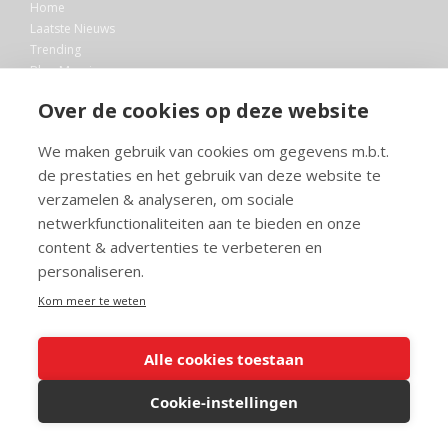
Home
Laatste Nieuws
Trending
Blog Maurice
AI
Over de cookies op deze website
Bibliotheek
We maken gebruik van cookies om gegevens m.b.t.
Info en service
de prestaties en het gebruik van deze website te
FAQ
verzamelen & analyseren, om sociale
Doneren
netwerkfunctionaliteiten aan te bieden en onze
Privacy
content & advertenties te verbeteren en
Voorwaarden
Meedoen
personaliseren.
Kom meer te weten
Alle cookies toestaan
© 2026 Maurice.nl - Alle rechten voorbehouden. Op alle artikelen rust
copyright. Voor meer info, mail naar
contact@maurice.nl
.
Cookie-instellingen