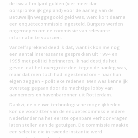
de twaalf miljard gulden (vier meer dan
oorspronkelijk gepland) voor de aanleg van de
Betuwelijn weggegooid geld was, werd kort daarna
een enquëtecommissie ingesteld. Burgers werden
opgeroepen om de commissie van relevante
informatie te voorzien.
Vanzelfsprekend deed ik dat, want ik kon me nog
een aantal interessante gesprekken uit 1994 en
1995 met politici herinneren. Ik had destijds het
gevoel dat het overgrote deel tegen de aanleg was,
maar dat men toch had ingestemd om – naar hun
eigen zeggen – politieke redenen. Men was kennelijk
overstag gegaan door de machtige lobby van
aannemers en havenbaronnen uit Rotterdam.
Dankzij de nieuwe technologische mogelijkheden
kon de voorzitter van de enquëtecommissie iedere
Nederlander na het eerste openbare verhoor vragen
laten stellen aan de getuigen. De commissie maakte
een selectie die in tweede instantie werd