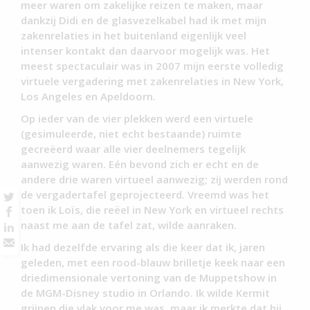
meer waren om zakelijke reizen te maken, maar
dankzij Didi en de glasvezelkabel had ik met mijn
zakenrelaties in het buitenland eigenlijk veel
intenser kontakt dan daarvoor mogelijk was. Het
meest spectaculair was in 2007 mijn eerste volledig
virtuele vergadering met zakenrelaties in New York,
Los Angeles en Apeldoorn.
Op ieder van de vier plekken werd een virtuele
(gesimuleerde, niet echt bestaande) ruimte
gecreëerd waar alle vier deelnemers tegelijk
aanwezig waren. Eén bevond zich er echt en de
andere drie waren virtueel aanwezig; zij werden rond
de vergadertafel geprojecteerd. Vreemd was het
toen ik Loïs, die reëel in New York en virtueel rechts
naast me aan de tafel zat, wilde aanraken.
Ik had dezelfde ervaring als die keer dat ik, jaren
geleden, met een rood-blauw brilletje keek naar een
driedimensionale vertoning van de Muppetshow in
de MGM-Disney studio in Orlando. Ik wilde Kermit
grijpen die vlak voor me was, maar ik merkte dat hij