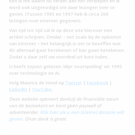
ben ik me daarin nu verder aan het verdiepen en ik
word ook uitgenodigd om daar lezingen over te
geven. (Tussen 1995 en 1997 heb ik circa 200
lezingen over internet gegeven).
Van tijd tot tijd zal ik op deze site hierover een
artikel schrijven. Omdat – net zoals bij de opkomst
van internet – het belangrijk is om te beseffen wat
dit allemaal gaat betekenen of kan gaan betekenen.
Zodat u daar zelf uw voordeel uit kunt halen.
U heeft zojuist gelezen: Mijn ‘voorspelling’ uit 1995
over technologie en AI.
Volg Maurice de Hond op
Twitter
|
Facebook
|
LinkedIn
|
YouTube.
Deze website opereert dankzij de financiële steun
van de bezoekers en kent geen paywall of
adverteerder.
Klik hier als u een (kleine) donatie wilt
geven
. Onze dank is groot.