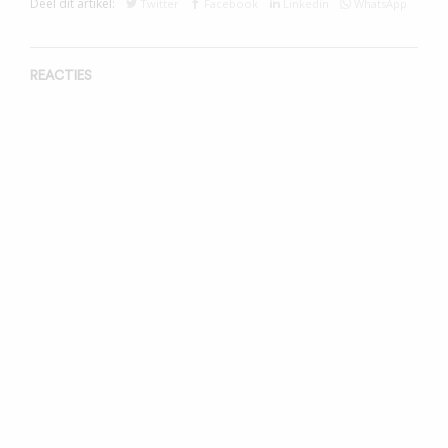
Deel dit artikel:
Twitter
Facebook
Linkedin
WhatsApp
REACTIES