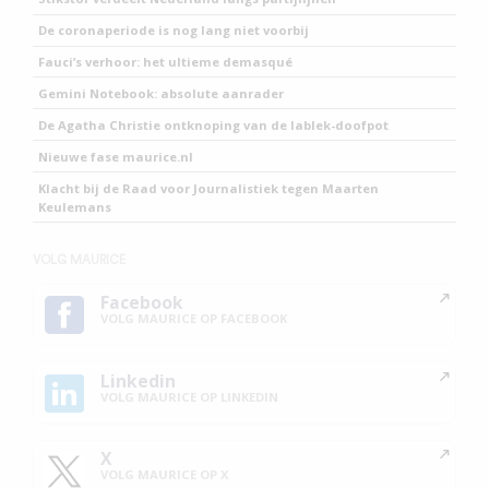
De coronaperiode is nog lang niet voorbij
Fauci’s verhoor: het ultieme demasqué
Gemini Notebook: absolute aanrader
De Agatha Christie ontknoping van de lablek-doofpot
Nieuwe fase maurice.nl
Klacht bij de Raad voor Journalistiek tegen Maarten
Keulemans
VOLG MAURICE
Facebook
VOLG MAURICE OP FACEBOOK
Linkedin
VOLG MAURICE OP LINKEDIN
X
VOLG MAURICE OP X