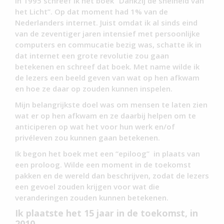
In 1995 schreef ik het boek “Dankzij de snelheid van
het Licht”. Op dat moment had 1% van de
Nederlanders internet. Juist omdat ik al sinds eind
van de zeventiger jaren intensief met persoonlijke
computers en commucatie bezig was, schatte ik in
dat internet een grote revolutie zou gaan
betekenen en schreef dat boek. Met name wilde ik
de lezers een beeld geven van wat op hen afkwam
en hoe ze daar op zouden kunnen inspelen.
Mijn belangrijkste doel was om mensen te laten zien
wat er op hen afkwam en ze daarbij helpen om te
anticiperen op wat het voor hun werk en/of
privéleven zou kunnen gaan betekenen.
Ik begon het boek met een “epiloog” in plaats van
een proloog. Wilde een moment in de toekomst
pakken en de wereld dan beschrijven, zodat de lezers
een gevoel zouden krijgen voor wat die
veranderingen zouden kunnen betekenen.
Ik plaatste het 15 jaar in de toekomst, in
2010.