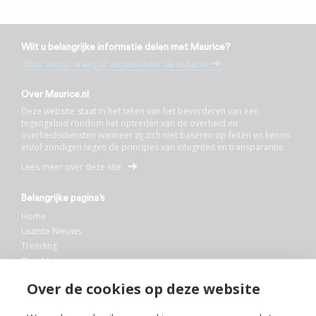
Wilt u belangrijke informatie delen met Maurice?
Stuur uw tip, vraag of verzoek naar de redactie
Over Maurice.nl
Deze website staat in het teken van het bevorderen van een
tegengeluid rondom het optreden van de overheid en
overheidsdiensten wanneer zij zich niet baseren op feiten en kennis
en/of zondigen tegen de principes van integriteit en transparantie.
Lees meer over deze site
Belangrijke pagina’s
Home
Laatste Nieuws
Trending
Blog Maurice
AI
Over de cookies op deze website
Bibliotheek