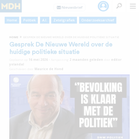
Home
Politiek
A.I.
Zetelgrafiek
Onderzoeksarchief
»
HOME
GESPREK DE NIEUWE WERELD OVER DE HUIDIGE POLITIEKE SITUATIE
Gesprek De Nieuwe Wereld over de
huidige politieke situatie
Geplaatst op
16 mei 2026
•
Aanpassing
2 maanden
geleden
door
editor
yolandal
Geschreven door
Maurice de Hond