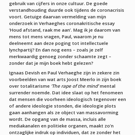
gebruik van cijfers in onze cultuur. De goede
verstandhouding duurde ook tijdens de coronacrisis
voort. Getuige daarvan vermelding van mijn
onderzoek in Verhaeghes coronakritische essay
‘Houd afstand, raak me aan’. Mag ik je daarom van
mens tot mens vragen, Paul, waarom je nu
deelneemt aan deze poging tot intellectuele
lynchpartij? En dan nog eens – zoals je zelf
merkwaardig genoeg zonder schaamte zegt –
zonder dat je mijn boek hebt gelezen?
Ignaas Devish en Paul Verhaeghe zijn in zekere zin
voorbeelden van wat arts Joost Meerlo in zijn boek
over totalitarisme
‘The rape of the mind’
mental
surrender noemde. Dat idee slaat op het fenomeen
dat mensen die voorheen ideologisch tegenover een
of andere ideologie stonden, die ideologie plots
gaan aanhangen als ze object van massavorming
wordt. De opgang van de massa, incluis alle
mediakanalen en politieke organen, maakt zo’n
ontzaglijke indruk op individuen, dat ze zonder het