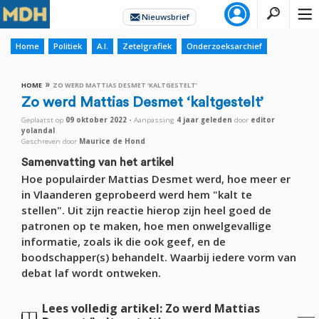
Home
Politiek
A.I.
Zetelgrafiek
Onderzoeksarchief
»
HOME
ZO WERD MATTIAS DESMET ‘KALTGESTELT’
Zo werd Mattias Desmet ‘kaltgestelt’
Geplaatst op
09 oktober 2022
•
Aanpassing
4 jaar
geleden
door
editor
yolandal
Geschreven door
Maurice de Hond
Samenvatting van het artikel
Hoe populairder Mattias Desmet werd, hoe meer er
in Vlaanderen geprobeerd werd hem "kalt te
stellen". Uit zijn reactie hierop zijn heel goed de
patronen op te maken, hoe men onwelgevallige
informatie, zoals ik die ook geef, en de
boodschapper(s) behandelt. Waarbij iedere vorm van
debat laf wordt ontweken.
Lees volledig artikel: Zo werd Mattias