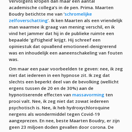
Vervolgens kropen dan maar een aantal
academische collega’s in de pen. Prima. Maarten
Boudry betichtte me van ‘
schromelijke
zelfoverschatting
’. Ik ken Maarten als een vriendelijk
man waarmee ik graag van mening verschil, en ik
vind het jammer dat hij in de publieke ruimte een
bepaalde ‘giftigheid’ krijgt. Hij schreef een
opiniestuk dat opvallend emotioneel-denigrerend
was en inhoudelijk een aaneenschakeling van fouten
was.
Om maar een paar voorbeelden te geven: nee, ik zeg
niet dat iedereen in een hypnose zit. Ik zeg dat
slechts een beperkt deel van de bevolking (wellicht
ergens tussen de 20 en de 30%) aan de
hypnotiserende effecten van
massavorming
ten
prooi valt. Nee, ik zeg niet dat zowat iedereen
psychotisch is. Nee, ik heb hydroxychloroquine
nergens als wondermiddel tegen Covid-19
aangeprezen.
En nee, beste Maarten Boudry, er zijn
geen 23 miljoen doden gevallen door corona. De