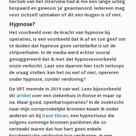
hectiek van het interview had ik me een lange uitleg
bespaard en gewoon ‘ja’ geantwoord. Iedereen mag
voor zichzelf uitmaken of dit een leugen is of niet.
Hypnose?
Het voorbeeld over de kracht van hypnose bij
operaties, is een voorbeeld dat ik af en toe geef om
te duiden dat hypnose geen
vertelselke
is uit de
stripverhalen. In de media werd echter vooral
gesuggereerd dat ik met dat hypnosevoorbeeld
onzin verkocht. Laat ons daarom hier toch terloops
de vraag stellen: kan het nu wel of niet, opereren
onder hypnose, zonder verdoving?
De VRT meende in 2019 van wel. Lees bijvoorbeeld
dit
artikel
over een ziekenhuis in Ronse er maar op
na. Maar goed, openhartoperaties? In de zoektocht
naar mijn oorspronkelijke bronnen kwam ik onder
anderen uit bij
Dave Elman
, een hypnotiseur die
volgens sommige bronnen patiënten die zo
verzwakt waren dat hun hart geen enkele
biochemische verdoving kon verdragen, in een