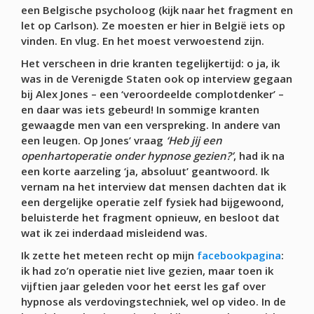
een Belgische psycholoog (kijk naar het fragment en
let op Carlson). Ze moesten er hier in België iets op
vinden. En vlug. En het moest verwoestend zijn.
Het verscheen in drie kranten tegelijkertijd: o ja, ik
was in de Verenigde Staten ook op interview gegaan
bij Alex Jones – een ‘veroordeelde complotdenker’ –
en daar was iets gebeurd! In sommige kranten
gewaagde men van een verspreking. In andere van
een leugen. Op Jones’ vraag
‘Heb jij een
openhartoperatie onder hypnose gezien?’
, had ik na
een korte aarzeling ‘ja, absoluut’ geantwoord. Ik
vernam na het interview dat mensen dachten dat ik
een dergelijke operatie zelf fysiek had bijgewoond,
beluisterde het fragment opnieuw, en besloot dat
wat ik zei inderdaad misleidend was.
Ik zette het meteen recht op mijn
facebookpagina
:
ik had zo’n operatie niet live gezien, maar toen ik
vijftien jaar geleden voor het eerst les gaf over
hypnose als verdovingstechniek, wel op video. In de