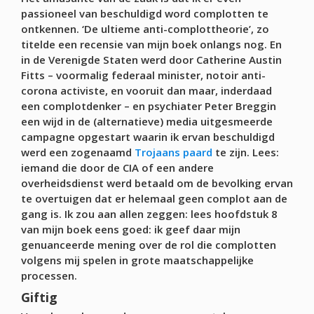
passioneel van beschuldigd word complotten te
ontkennen. ‘De ultieme anti-complottheorie’, zo
titelde een recensie van mijn boek onlangs nog. En
in de Verenigde Staten werd door Catherine Austin
Fitts – voormalig federaal minister, notoir anti-
corona activiste, en vooruit dan maar, inderdaad
een complotdenker – en psychiater Peter Breggin
een wijd in de (alternatieve) media uitgesmeerde
campagne opgestart waarin ik ervan beschuldigd
werd een zogenaamd
Trojaans paard
te zijn. Lees:
iemand die door de CIA of een andere
overheidsdienst werd betaald om de bevolking ervan
te overtuigen dat er helemaal geen complot aan de
gang is. Ik zou aan allen zeggen: lees hoofdstuk 8
van mijn boek eens goed: ik geef daar mijn
genuanceerde mening over de rol die complotten
volgens mij spelen in grote maatschappelijke
processen.
Giftig