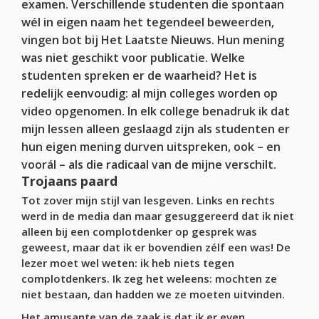
examen. Verschillende studenten die spontaan
wél in eigen naam het tegendeel beweerden,
vingen bot bij Het Laatste Nieuws. Hun mening
was niet geschikt voor publicatie. Welke
studenten spreken er de waarheid? Het is
redelijk eenvoudig: al mijn colleges worden op
video opgenomen.
In elk college benadruk ik dat
mijn lessen alleen geslaagd zijn als studenten er
hun eigen mening durven uitspreken, ook – en
voorál – als die radicaal van de mijne verschilt
.
Trojaans paard
Tot zover mijn stijl van lesgeven. Links en rechts
werd in de media dan maar gesuggereerd dat ik niet
alleen bij een complotdenker op gesprek was
geweest, maar dat ik er bovendien zélf een was! De
lezer moet wel weten: ik heb niets tegen
complotdenkers. Ik zeg het weleens: mochten ze
niet bestaan, dan hadden we ze moeten uitvinden.
Het amusante van de zaak is dat ik er even