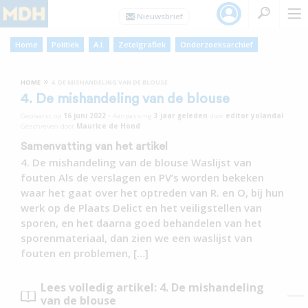
Home
Politiek
A.I.
Zetelgrafiek
Onderzoeksarchief
»
HOME
4. DE MISHANDELING VAN DE BLOUSE
4. De mishandeling van de blouse
Geplaatst op
16 juni 2022
•
Aanpassing
3 jaar
geleden
door
editor yolandal
Geschreven door
Maurice de Hond
Samenvatting van het artikel
4. De mishandeling van de blouse Waslijst van
fouten Als de verslagen en PV’s worden bekeken
waar het gaat over het optreden van R. en O, bij hun
werk op de Plaats Delict en het veiligstellen van
sporen, en het daarna goed behandelen van het
sporenmateriaal, dan zien we een waslijst van
fouten en problemen, […]
Lees volledig artikel: 4. De mishandeling
van de blouse