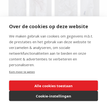
Over de cookies op deze website
We maken gebruik van cookies om gegevens m.b.t.
de prestaties en het gebruik van deze website te
verzamelen & analyseren, om sociale
Afb. 4, 5, 6 en 7
netwerkfunctionaliteiten aan te bieden en onze
De afbeeldingen tonen de mouwen van de blouse: 4
content & advertenties te verbeteren en
= rechtermouw voorkant, 5 = linkermouw voorkant,
personaliseren.
6 = linkermouw achterkant en 7 is rechtermouw
Kom meer te weten
achterkant.
Aan de mouwen is goed te zien wat de invloed is van
Alle cookies toestaan
het vocht op het ontstaan van kreukels en hoe deze
kreukels gefixeerd werden onder invloed van vocht.
Cookie-instellingen
De vouwen die over de lengterichting van de
mouwen lopen geven aan dat de mouwen het laatst