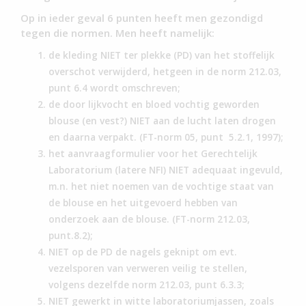
Op in ieder geval 6 punten heeft men gezondigd
tegen die normen. Men heeft namelijk:
de kleding NIET ter plekke (PD) van het stoffelijk
overschot verwijderd, hetgeen in de norm 212.03,
punt 6.4 wordt omschreven;
de door lijkvocht en bloed vochtig geworden
blouse (en vest?) NIET aan de lucht laten drogen
en daarna verpakt. (FT-norm 05, punt 5.2.1, 1997);
het aanvraagformulier voor het Gerechtelijk
Laboratorium (latere NFI) NIET adequaat ingevuld,
m.n. het niet noemen van de vochtige staat van
de blouse en het uitgevoerd hebben van
onderzoek aan de blouse. (FT-norm 212.03,
punt.8.2);
NIET op de PD de nagels geknipt om evt.
vezelsporen van verweren veilig te stellen,
volgens dezelfde norm 212.03, punt 6.3.3;
NIET gewerkt in witte laboratoriumjassen, zoals