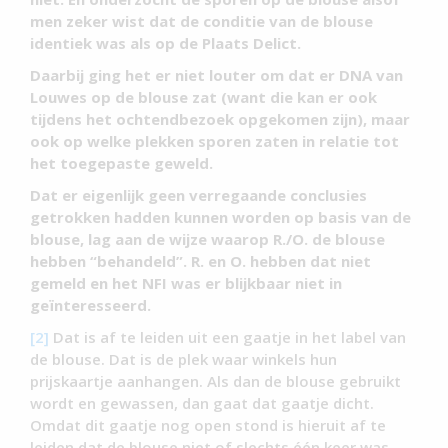
men zeker wist dat de conditie van de blouse
identiek was als op de Plaats Delict.
Daarbij ging het er niet louter om dat er DNA van
Louwes op de blouse zat (want die kan er ook
tijdens het ochtendbezoek opgekomen zijn), maar
ook op welke plekken sporen zaten in relatie tot
het toegepaste geweld.
Dat er eigenlijk geen verregaande conclusies
getrokken hadden kunnen worden op basis van de
blouse, lag aan de wijze waarop R./O. de blouse
hebben “behandeld”. R. en O. hebben dat niet
gemeld en het NFI was er blijkbaar niet in
geïnteresseerd.
[2]
Dat is af te leiden uit een gaatje in het label van
de blouse. Dat is de plek waar winkels hun
prijskaartje aanhangen. Als dan de blouse gebruikt
wordt en gewassen, dan gaat dat gaatje dicht.
Omdat dit gaatje nog open stond is hieruit af te
leiden dat de blouse niet of slechts één keer was