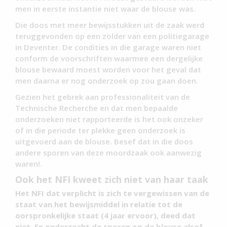
men in eerste instantie niet waar de blouse was.
Die doos met meer bewijsstukken uit de zaak werd
teruggevonden op een zolder van een politiegarage
in Deventer. De condities in die garage waren niet
conform de voorschriften waarmee een dergelijke
blouse bewaard moest worden voor het geval dat
men daarna er nog onderzoek op zou gaan doen.
Gezien het gebrek aan professionaliteit van de
Technische Recherche en dat men bepaalde
onderzoeken niet rapporteerde is het ook onzeker
of in die periode ter plekke geen onderzoek is
uitgevoerd aan de blouse. Besef dat in die doos
andere sporen van deze moordzaak ook aanwezig
waren!.
Ook het NFI kweet zich niet van haar taak
Het NFI dat verplicht is zich te vergewissen van de
staat van het bewijsmiddel in relatie tot de
oorspronkelijke staat (4 jaar ervoor), deed dat
niet. En onderzocht de sporen op de blouse alsof