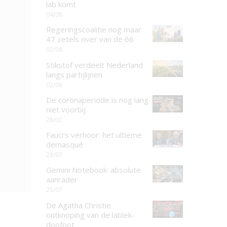
lab komt
04/08
Regeringscoalitie nog maar
47 zetels over van de 66
02/08
Stikstof verdeelt Nederland
langs partijlijnen
02/08
De coronaperiode is nog lang
niet voorbij
28/07
Fauci’s verhoor: het ultieme
demasqué
28/07
Gemini Notebook: absolute
aanrader
25/07
De Agatha Christie
ontknoping van de lablek-
doofpot