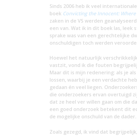
Sinds 2006 heb ik veel international
boek
Convicting
the
Innocent:
Where
zaken in de VS werden geanalyseerd 
een van. Wat ik in dit boek las, leek
sprake was van een gerechtelijke dw
onschuldigen toch werden veroorde
Hoewel het natuurlijk verschrikkelij
vastzit, vond ik die fouten begrijpeli
Maar dit is mijn redenering: als je a
lossen, waarbij je een verdachte heb
gedaan én veel liegen. Onderzoekers
die onderzoekers ervan overtuigd zij
dat ze heel ver willen gaan om die d
een goed onderzoek betekent dit e
de mogelijke onschuld van de dader
Zoals gezegd, ik vind dat begrijpelij