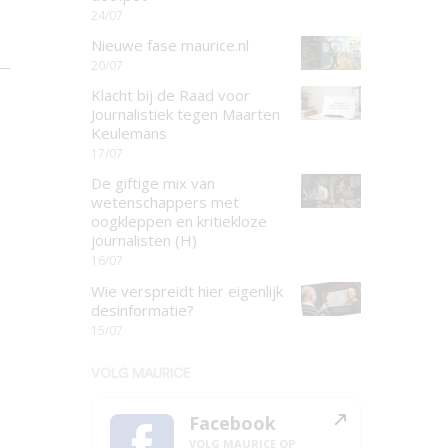
24/07
Nieuwe fase maurice.nl
20/07
Klacht bij de Raad voor
Journalistiek tegen Maarten
Keulemans
17/07
De giftige mix van
wetenschappers met
oogkleppen en kritiekloze
journalisten (H)
16/07
Wie verspreidt hier eigenlijk
desinformatie?
15/07
VOLG MAURICE
Facebook
VOLG MAURICE OP