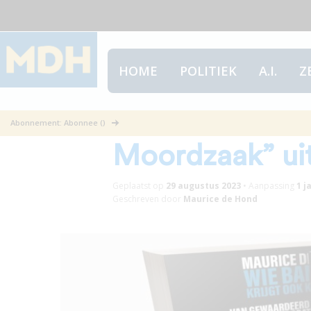
HOME
POLITIEK
A.I.
Z
Het hoofdstuk
Abonnement: Abonnee ()
Moordzaak” uit
Geplaatst op
29 augustus 2023
•
Aanpassing
1 j
Geschreven door
Maurice de Hond