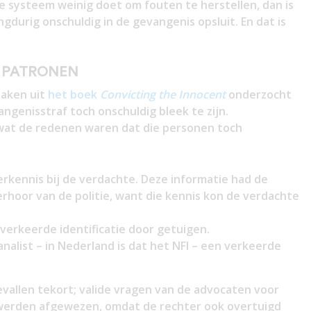
le systeem weinig doet om fouten te herstellen, dan is
gdurig onschuldig in de gevangenis opsluit. En dat is
E PATRONEN
zaken uit
het boek
Convicting
the Innocent
onderzocht
ngenisstraf toch onschuldig bleek te zijn.
wat de redenen waren dat die personen toch
erkennis bij de verdachte. Deze informatie had de
rhoor van de politie, want die kennis kon de verdachte
 verkeerde identificatie door getuigen.
analist – in Nederland is dat het NFI – een verkeerde
gevallen tekort; valide vragen van de advocaten voor
 werden afgewezen, omdat de rechter ook overtuigd