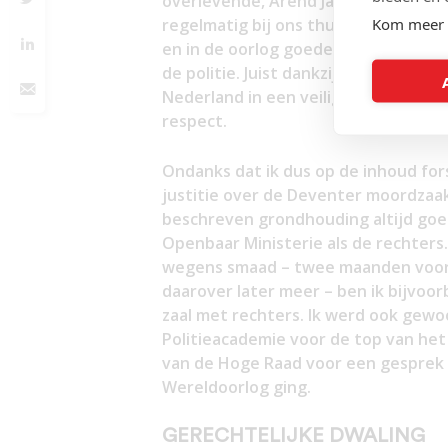
overlevende, Arend Japin, was de b
Kom meer 
regelmatig bij ons thuis. Naast ons
en in de oorlog goede ervaringen me
de politie. Juist dankzij de politie
Nederland in een veilig land. Mensen
respect.
Ondanks dat ik dus op de inhoud fo
justitie over de Deventer moordzaak
beschreven grondhouding altijd goed
Openbaar Ministerie als de rechters.
wegens smaad – twee maanden voorwa
daarover later meer – ben ik bijvoo
zaal met rechters. Ik werd ook gewo
Politieacademie voor de top van het 
van de Hoge Raad voor een gesprek
Wereldoorlog ging.
GERECHTELIJKE DWALING