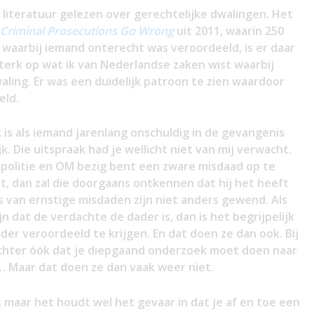
e literatuur gelezen over gerechtelijke dwalingen. Het
Criminal
Prosecutions
Go
Wrong
uit 2011, waarin 250
waarbij iemand onterecht was veroordeeld, is er daar
 sterk op wat ik van Nederlandse zaken wist waarbij
aling. Er was een duidelijk patroon te zien waardoor
eld.
k is als iemand jarenlang onschuldig in de gevangenis
jk. Die uitspraak had je wellicht niet van mij verwacht.
ls politie en OM bezig bent een zware misdaad op te
t, dan zal die doorgaans ontkennen dat hij het heeft
 van ernstige misdaden zijn niet anders gewend. Als
n dat de verdachte de dader is, dan is het begrijpelijk
ader veroordeeld te krijgen. En dat doen ze dan ook. Bij
chter óók dat je diepgaand onderzoek moet doen naar
… Maar dat doen ze dan vaak weer niet.
k, maar het houdt wel het gevaar in dat je af en toe een