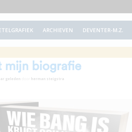
ETELGRAFIEK
ARCHIEVEN
DEVENTER-M.Z.
 “De Deventer
 mijn biografie
aar
geleden
door
herman steigstra