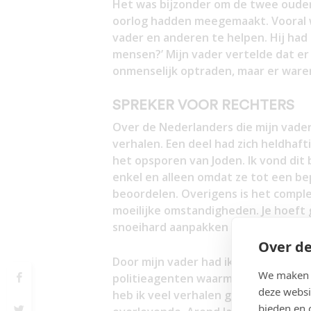
Het was bijzonder om de twee oude
oorlog hadden meegemaakt. Vooral 
vader en anderen te helpen. Hij had
mensen?’ Mijn vader vertelde dat e
onmenselijk optraden, maar er ware
SPREKER VOOR RECHTERS
Over de Nederlanders die mijn vader
verhalen. Een deel had zich heldha
het opsporen van Joden. Ik vond dit 
enkel en alleen omdat ze tot een b
beoordelen. Overigens is het comple
moeilijke omstandigheden. Je hoeft 
snoeihard aanpakken als je daar ni
Over de
Door mijn vader had ik ook een hoge
We maken g
politieagenten waarmee mijn vader 
deze websi
heb ik veel verhalen gehoord. Drie 
bieden en 