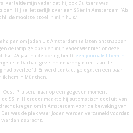
, vertelde mijn vader dat hij ook Duitsers was
n. Hij zei letterlijk over een SS
’
er in Amsterdam: ‘Als
hij de mooiste stoel in mijn huis.’
geholpen om Joden uit Amsterdam te laten ontsnappen.
n de lamp gelopen en mijn vader wist niet of deze
. Pas 45 jaar na de oorlog heeft
een journalist hem in
angene in Dachau gezeten en vroeg direct aan de
og had overleefd. Er werd contact gelegd, en een paar
n ik hem in München.
t in Oost-Pruisen, maar op een gegeven moment
de SS in. Hierdoor maakte hij automatisch deel uit van
pdracht kregen om in Amsterdam voor de bewaking van
 Dat was de plek waar Joden werden verzameld voordat
k werden gebracht.