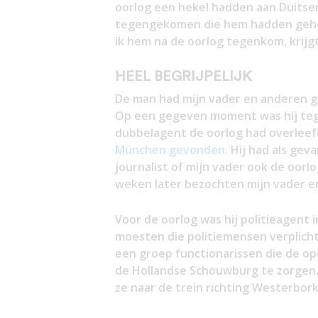
oorlog een hekel hadden aan Duitsers
tegengekomen die hem hadden geholpe
ik hem na de oorlog tegenkom, krijgt 
HEEL BEGRIJPELIJK
De man had mijn vader en anderen 
Op een gegeven moment was hij tege
dubbelagent de oorlog had overleefd
München gevonden.
Hij had als gev
journalist of mijn vader ook de oorl
weken later bezochten mijn vader e
Voor de oorlog was hij politieagen
moesten die politiemensen verplicht 
een groep functionarissen die de o
de Hollandse Schouwburg te zorgen.
ze naar de trein richting Westerbor