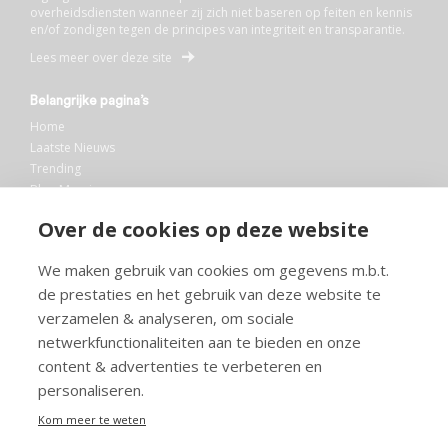
overheidsdiensten wanneer zij zich niet baseren op feiten en kennis
en/of zondigen tegen de principes van integriteit en transparantie.
Lees meer over deze site
Belangrijke pagina’s
Home
Laatste Nieuws
Trending
Blog Maurice
AI
Over de cookies op deze website
Bibliotheek
We maken gebruik van cookies om gegevens m.b.t.
Info en service
de prestaties en het gebruik van deze website te
FAQ
verzamelen & analyseren, om sociale
Doneren
netwerkfunctionaliteiten aan te bieden en onze
Privacy
content & advertenties te verbeteren en
Voorwaarden
Meedoen
personaliseren.
Kom meer te weten