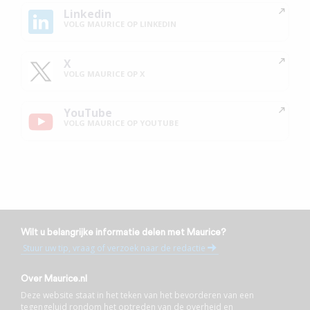
Linkedin
VOLG MAURICE OP LINKEDIN
X
VOLG MAURICE OP X
YouTube
VOLG MAURICE OP YOUTUBE
Wilt u belangrijke informatie delen met Maurice?
Stuur uw tip, vraag of verzoek naar de redactie
Over Maurice.nl
Deze website staat in het teken van het bevorderen van een
tegengeluid rondom het optreden van de overheid en