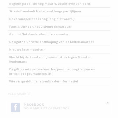
Regeringscoalitie nog maar 47 zetels over van de 66
Stikstof verdeelt Nederland langs partijlijnen
De coronaperiode is nog lang niet voorbij
Fauci’s verhoor: het ultieme demasqué
Gemini Notebook: absolute aanrader
De Agatha Christie ontknoping van de lablek-doofpot
Nieuwe fase maurice.nl
Klacht bij de Raad voor Journalistiek tegen Maarten
Keulemans
De giftige mix van wetenschappers met oogkleppen en
kritiekloze journalisten (H)
Wie verspreidt hier eigenlijk desinformatie?
VOLG MAURICE
Facebook
VOLG MAURICE OP FACEBOOK