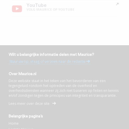
YouTube
VOLG MAURICE OP YOUTUBE
Wilt u belangrijke informatie delen met Maurice?
Stuur uw tip, vraag of verzoek naar de redactie
Over Maurice.nl
Deze website staat in het teken van het bevorderen van een
tegengeluid rondom het optreden van de overheid en
overheidsdiensten wanneer zij zich niet baseren op feiten en kennis
en/of zondigen tegen de principes van integriteit en transparantie.
Lees meer over deze site
Belangrijke pagina’s
Home