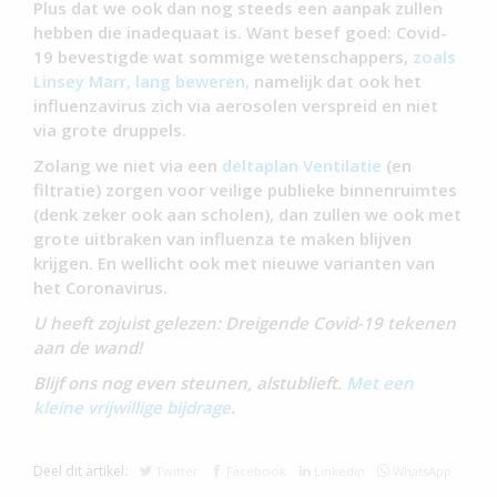
Plus dat we ook dan nog steeds een aanpak zullen
hebben die inadequaat is. Want besef goed: Covid-
19 bevestigde wat sommige wetenschappers,
zoals
Linsey Marr, lang beweren,
namelijk dat ook het
influenzavirus zich via aerosolen verspreid en niet
via grote druppels.
Zolang we niet via een
deltaplan Ventilatie
(en
filtratie) zorgen voor veilige publieke binnenruimtes
(denk zeker ook aan scholen), dan zullen we ook met
grote uitbraken van influenza te maken blijven
krijgen. En wellicht ook met nieuwe varianten van
het Coronavirus.
U heeft zojuist gelezen: Dreigende Covid-19 tekenen
aan de wand!
Blijf ons nog even steunen, alstublieft.
Met een
kleine vrijwillige bijdrage
.
Deel dit artikel:
Twitter
Facebook
Linkedin
WhatsApp