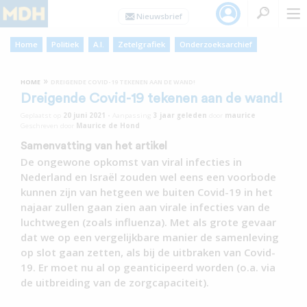
Home
Politiek
A.I.
Zetelgrafiek
Onderzoeksarchief
»
HOME
DREIGENDE COVID-19 TEKENEN AAN DE WAND!
Dreigende Covid-19 tekenen aan de wand!
Geplaatst op
20 juni 2021
•
Aanpassing
3 jaar
geleden
door
maurice
Geschreven door
Maurice de Hond
Samenvatting van het artikel
De ongewone opkomst van viral infecties in
Nederland en Israël zouden wel eens een voorbode
kunnen zijn van hetgeen we buiten Covid-19 in het
najaar zullen gaan zien aan virale infecties van de
luchtwegen (zoals influenza). Met als grote gevaar
dat we op een vergelijkbare manier de samenleving
op slot gaan zetten, als bij de uitbraken van Covid-
19. Er moet nu al op geanticipeerd worden (o.a. via
de uitbreiding van de zorgcapaciteit).