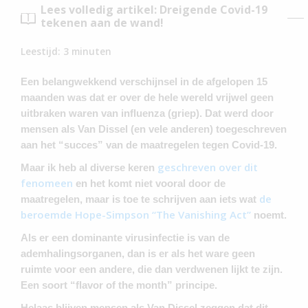
Lees volledig artikel: Dreigende Covid-19
tekenen aan de wand!
Leestijd:
3
minuten
Een belangwekkend verschijnsel in de afgelopen 15
maanden was dat er over de hele wereld vrijwel geen
uitbraken waren van influenza (griep). Dat werd door
mensen als Van Dissel (en vele anderen) toegeschreven
aan het “succes” van de maatregelen tegen Covid-19.
geschreven over dit
Maar ik heb al diverse keren
fenomeen
en het komt niet vooral door de
de
maatregelen, maar is toe te schrijven aan iets wat
beroemde Hope-Simpson “The Vanishing Act”
noemt.
Als er een dominante virusinfectie is van de
ademhalingsorganen, dan is er als het ware geen
ruimte voor een andere, die dan verdwenen lijkt te zijn.
Een soort “flavor of the month” principe.
Helaas blijven mensen als Van Dissel zeggen dat dit