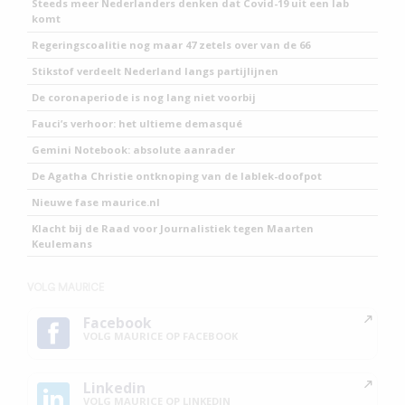
Steeds meer Nederlanders denken dat Covid-19 uit een lab
komt
Regeringscoalitie nog maar 47 zetels over van de 66
Stikstof verdeelt Nederland langs partijlijnen
De coronaperiode is nog lang niet voorbij
Fauci’s verhoor: het ultieme demasqué
Gemini Notebook: absolute aanrader
De Agatha Christie ontknoping van de lablek-doofpot
Nieuwe fase maurice.nl
Klacht bij de Raad voor Journalistiek tegen Maarten
Keulemans
VOLG MAURICE
Facebook
VOLG MAURICE OP FACEBOOK
Linkedin
VOLG MAURICE OP LINKEDIN