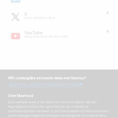
X
VOLG MAURICE OP X
YouTube
VOLG MAURICE OP YOUTUBE
Wilt u belangrijke informatie delen met Maurice?
Stuur uw tip, vraag of verzoek naar de redactie
Over Maurice.nl
Deze website staat in het teken van het bevorderen van een
tegengeluid rondom het optreden van de overheid en
overheidsdiensten wanneer zij zich niet baseren op feiten en kennis
en/of zondigen tegen de principes van integriteit en transparantie.