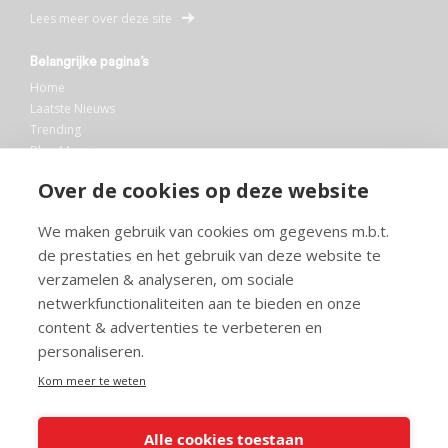
Lees meer over deze site
Belangrijke pagina’s
Home
Laatste Nieuws
Trending
Blog Maurice
AI
Over de cookies op deze website
Bibliotheek
We maken gebruik van cookies om gegevens m.b.t.
Info en service
de prestaties en het gebruik van deze website te
FAQ
verzamelen & analyseren, om sociale
Doneren
netwerkfunctionaliteiten aan te bieden en onze
Privacy
content & advertenties te verbeteren en
Voorwaarden
Meedoen
personaliseren.
Kom meer te weten
Alle cookies toestaan
© 2026 Maurice.nl - Alle rechten voorbehouden. Op alle artikelen rust