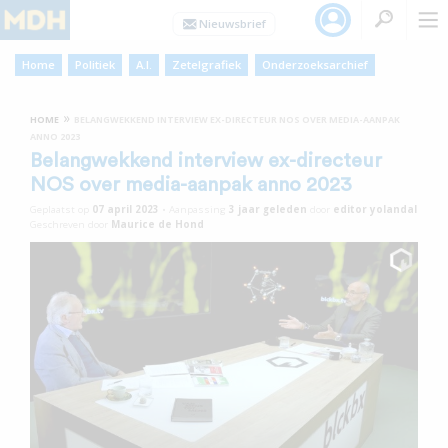
Home
Politiek
A.I.
Zetelgrafiek
Onderzoeksarchief
»
HOME
BELANGWEKKEND INTERVIEW EX-DIRECTEUR NOS OVER MEDIA-AANPAK
ANNO 2023
Belangwekkend interview ex-directeur
NOS over media-aanpak anno 2023
Geplaatst op
07 april 2023
•
Aanpassing
3 jaar
geleden
door
editor yolandal
Geschreven door
Maurice de Hond