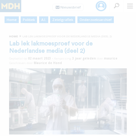
Home
Politiek
A.I.
Zetelgrafiek
Onderzoeksarchief
»
HOME
LAB LEK LAKMOESPROEF VOOR DE NEDERLANDSE MEDIA (DEEL 2)
Lab lek lakmoesproef voor de
Nederlandse media (deel 2)
Geplaatst op
02 maart 2023
•
Aanpassing
3 jaar
geleden
door
maurice
Geschreven door
Maurice de Hond