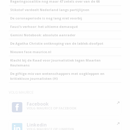
Regeringscoalitie nog maar 47 zetels over van de 66
Stikstof verdeelt Nederland langs partijlijnen
De coronaperiode is nog lang niet voorbij
Fauci’s verhoor: het ultieme demasqué
Gemini Notebook: absolute aanrader
De Agatha Christie ontknoping van de lablek-doofpot
Nieuwe fase maurice.nl
Klacht bij de Raad voor Journalistiek tegen Maarten
Keulemans
De giftige mix van wetenschappers met oogkleppen en
kritiekloze journalisten (H)
VOLG MAURICE
Facebook
VOLG MAURICE OP FACEBOOK
Linkedin
VOLG MAURICE OP LINKEDIN