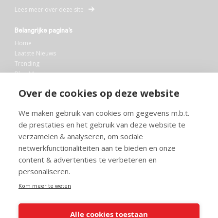
Lees meer over deze site
Belangrijke pagina’s
Home
Laatste Nieuws
Trending
Blog Maurice
AI
Over de cookies op deze website
Bibliotheek
We maken gebruik van cookies om gegevens m.b.t.
Info en service
de prestaties en het gebruik van deze website te
FAQ
verzamelen & analyseren, om sociale
Doneren
netwerkfunctionaliteiten aan te bieden en onze
Privacy
content & advertenties te verbeteren en
Voorwaarden
Meedoen
personaliseren.
Kom meer te weten
Alle cookies toestaan
© 2026 Maurice.nl - Alle rechten voorbehouden. Op alle artikelen rust