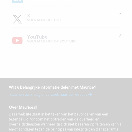
X
VOLG MAURICE OP X
YouTube
VOLG MAURICE OP YOUTUBE
Wilt u belangrijke informatie delen met Maurice?
Stuur uw tip, vraag of verzoek naar de redactie
Over Maurice.nl
Deze website staat in het teken van het bevorderen van een
tegengeluid rondom het optreden van de overheid en
overheidsdiensten wanneer zij zich niet baseren op feiten en kennis
en/of zondigen tegen de principes van integriteit en transparantie.