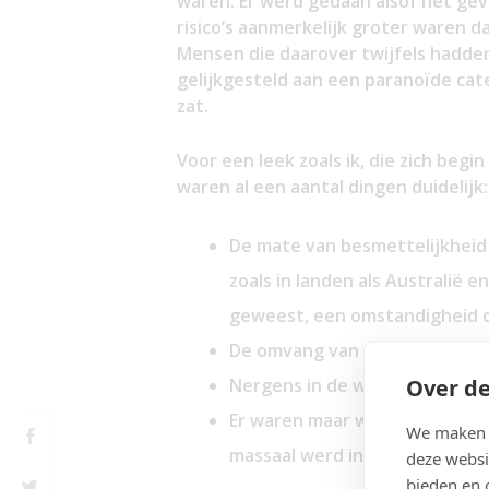
waren. Er werd gedaan alsof het gev
risico’s aanmerkelijk groter waren da
Mensen die daarover twijfels hadd
gelijkgesteld aan een paranoïde cate
zat.
Voor een leek zoals ik, die zich beg
waren al een aantal dingen duidelijk:
De mate van besmettelijkheid 
zoals in landen als Australië 
geweest, een omstandigheid die
De omvang van de sterfgevalle
Over de
Nergens in de wereld, behalve
Er waren maar weinig landen w
We maken g
massaal werd ingeënt.
deze websi
bieden en 