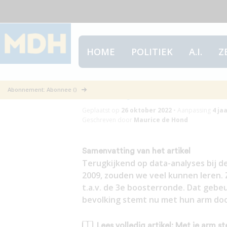
HOME
POLITIEK
A.I.
Z
Met je arm st
Abonnement: Abonnee ()
Geplaatst op
26 oktober 2022
•
Aanpassing
4 ja
Geschreven door
Maurice de Hond
Samenvatting van het artikel
Terugkijkend op data-analyses bij d
2009, zouden we veel kunnen leren. 
t.a.v. de 3e boosterronde. Dat gebeu
bevolking stemt nu met hun arm doo
Lees volledig artikel: Met je arm 