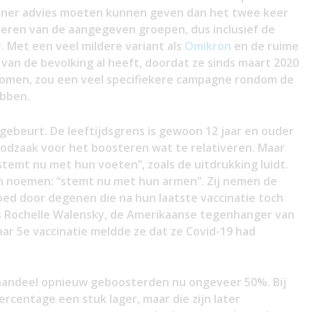
ner advies moeten kunnen geven dan het twee keer
neren van de aangegeven groepen, dus inclusief de
. Met een veel mildere variant als
Omikron
en de ruime
van de bevolking al heeft, doordat ze sinds maart 2020
ekomen, zou een veel specifiekere campagne rondom de
ebben.
 gebeurt. De leeftijdsgrens is gewoon 12 jaar en ouder
odzaak voor het boosteren wat te relativeren. Maar
stemt nu met hun voeten”, zoals de uitdrukking luidt.
n noemen: “stemt nu met hun armen”. Zij nemen de
ed door degenen die na hun laatste vaccinatie toch
s Rochelle Walensky, de Amerikaanse tegenhanger van
aar 5e vaccinatie meldde ze dat ze Covid-19 had
t aandeel opnieuw geboosterden nu ongeveer 50%. Bij
ercentage een stuk lager, maar die zijn later