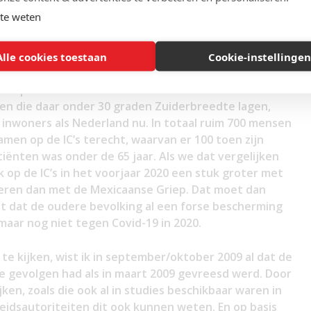
te weten
Alle cookies toestaan
Cookie-instellingen
 beschikbaar
over de druk op de zorg in Australië en
iep. Met de kennis van nu is het helemaal interessant
eden die daar onder 30 graden Zuiderbreedte lagen,
inwoners als Nederland nu. In totaal ruim 700 mensen
en op de IC’s terecht, waarvan er 100 toen zijn
iënten was onder de 65 jaar. Als we dat vergelijken
 op de IC’s in het voorjaar 2020 een stuk groter met
deren dan met de Mexicaanse Griep. Dat moet dan
 dat de oudere bevolking al een forse bescherming
 maar nog niet tegen Covid-19 in 2020.
e kijken, wist ik in september/oktober 2009 al dat de
de gevolgen had als in maart 2009 gevreesd werd. Door
jken, zoals die ook al in studies beschikbaar waren in
idsautoriteiten dit ook kunnen weten. En op basis