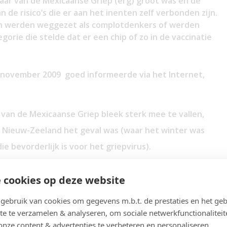
aar van de Mexicaanse Griep (erg) groot was en de
n de risico’s die er aan het inenten zelf verbonden zijn.
en werden weggezet als complotdenkers of werden
gorie die stelde dat er een chip of zo in de vaccinatie
in november 2009 goed informeerde via het Internet,
van de Mexicaanse Griep bleek sterk mee te vallen,
en Nieuw-Zeeland het geval was (waar het winter was
 bevorderlijk is voor het griepvirus).
n viel (gelukkig) mee.
 cookies op deze website
 Nederland, werd 2 keer ingeënt.
aar de groep van 6 maanden tot 4 jaar als risicogroep
ebruik van cookies om gegevens m.b.t. de prestaties en het geb
te te verzamelen & analyseren, om sociale netwerkfunctionaliteit
onze content & advertenties te verbeteren en personaliseren.