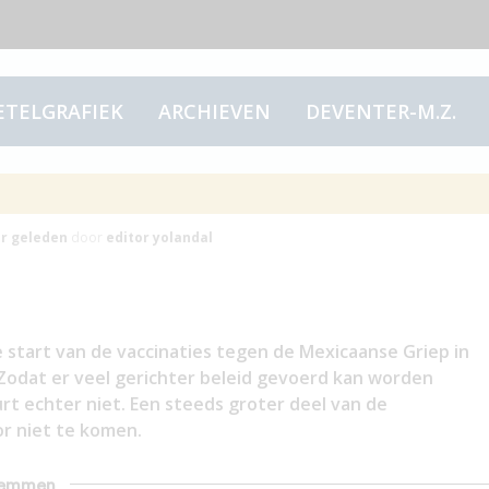
ETELGRAFIEK
ARCHIEVEN
DEVENTER-M.Z.
emmen
ar
geleden
door
editor yolandal
e start van de vaccinaties tegen de Mexicaanse Griep in
Zodat er veel gerichter beleid gevoerd kan worden
rt echter niet. Een steeds groter deel van de
r niet te komen.
stemmen