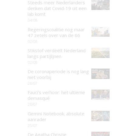
Steeds meer Nederlanders
denken dat Covid-19 uit een
lab komt
04/08
Regeringscoalitie nog maar
47 zetels over van de 66
02/08
Stikstof verdeelt Nederland
langs partijlijnen
02/08
De coronaperiode is nog lang
niet voorbij
28/07
Fauci’s verhoor: het ultieme
demasqué
28/07
Gemini Notebook: absolute
aanrader
25/07
De Agatha Christie