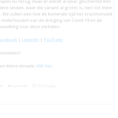
lopen nu terug, maar er wordt al weer geschermd met
ere landen, waar die variant al groter is, niet tot meer
d. We zullen zien hoe de komende tijd het krachtenveld
ven onderhouden van de dreiging van Covid-19 en de
bevolking voor deze verhalen.
Facebook
|
LinkedIn
|
YouTube.
m stemmen”
een kleine donatie.
Klik hier.
ok
Linkedin
WhatsApp