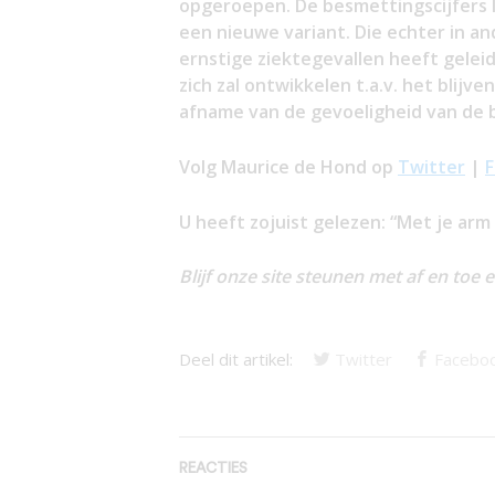
opgeroepen. De besmettingscijfers 
een nieuwe variant. Die echter in and
ernstige ziektegevallen heeft gelei
zich zal ontwikkelen t.a.v. het blij
afname van de gevoeligheid van de 
Volg Maurice de Hond op
Twitter
|
U heeft zojuist gelezen: “Met je ar
Blijf onze site steunen met af en toe 
Deel dit artikel:
Twitter
Facebo
REACTIES