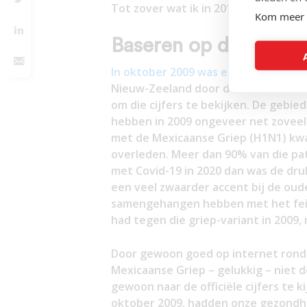
Tot zover wat ik in 2010 schreef.
Kom meer 
Baseren op data!
In oktober 2009 was er al een studie
Nieuw-Zeeland door de Mexicaanse Gr
om die cijfers te bekijken. De gebi
hebben in 2009 ongeveer net zoveel 
met de Mexicaanse Griep (H1N1) kwam
overleden. Meer dan 90% van die pat
met Covid-19 in 2020 dan was de druk
een veel zwaarder accent bij de ou
samengehangen hebben met het feit
had tegen die griep-variant in 2009,
Door gewoon goed op internet rond t
Mexicaanse Griep – gelukkig – niet 
gewoon naar de officiële cijfers te ki
oktober 2009, hadden onze gezondhe