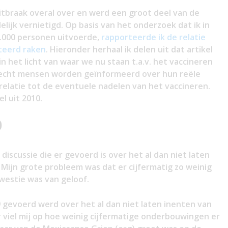
itbraak overal over en werd een groot deel van de
elijk vernietigd. Op basis van het onderzoek dat ik in
5.000 personen uitvoerde,
rapporteerde ik de relatie
cteerd raken
. Hieronder herhaal ik delen uit dat artikel
 in het licht van waar we nu staan t.a.v. het vaccineren
slecht mensen worden geïnformeerd over hun reële
n relatie tot de eventuele nadelen van het vaccineren.
el uit 2010.
0
discussie die er gevoerd is over het al dan niet laten
Mijn grote probleem was dat er cijfermatig zo weinig
westie was van geloof.
9 gevoerd werd over het al dan niet laten inenten van
 viel mij op hoe weinig cijfermatige onderbouwingen er