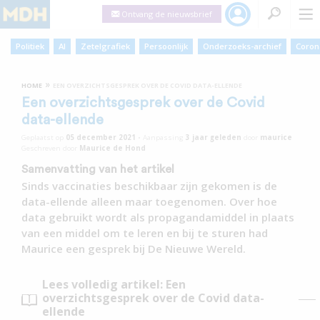
Ontvang de nieuwsbrief
Politiek
AI
Zetelgrafiek
Persoonlijk
Onderzoeks-archief
Coron
»
HOME
EEN OVERZICHTSGESPREK OVER DE COVID DATA-ELLENDE
Een overzichtsgesprek over de Covid
data-ellende
Geplaatst op
05 december 2021
•
Aanpassing
3 jaar
geleden
door
maurice
Geschreven door
Maurice de Hond
Samenvatting van het artikel
Sinds vaccinaties beschikbaar zijn gekomen is de
data-ellende alleen maar toegenomen. Over hoe
data gebruikt wordt als propagandamiddel in plaats
van een middel om te leren en bij te sturen had
Maurice een gesprek bij De Nieuwe Wereld.
Lees volledig artikel: Een
overzichtsgesprek over de Covid data-
ellende