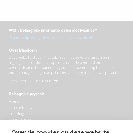
Wilt u belangrijke informatie delen met Maurice?
Stuur uw tip, vraag of verzoek naar de redactie
Over Maurice.nl
Deze website staat in het teken van het bevorderen van een
tegengeluid rondom het optreden van de overheid en
overheidsdiensten wanneer zij zich niet baseren op feiten en kennis
en/of zondigen tegen de principes van integriteit en transparantie.
Lees meer over deze site
Belangrijke pagina’s
Home
Laatste Nieuws
Trending
Blog Maurice
AI
Over de cookies op deze website
Bibliotheek