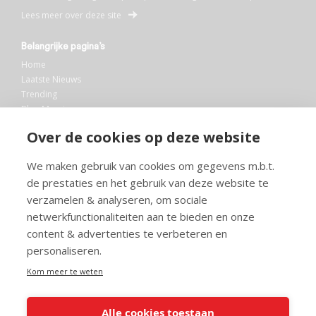
Lees meer over deze site
Belangrijke pagina’s
Home
Laatste Nieuws
Trending
Blog Maurice
AI
Over de cookies op deze website
Bibliotheek
We maken gebruik van cookies om gegevens m.b.t.
Info en service
de prestaties en het gebruik van deze website te
FAQ
verzamelen & analyseren, om sociale
Doneren
netwerkfunctionaliteiten aan te bieden en onze
Privacy
content & advertenties te verbeteren en
Voorwaarden
Meedoen
personaliseren.
Kom meer te weten
Alle cookies toestaan
© 2026 Maurice.nl - Alle rechten voorbehouden. Op alle artikelen rust