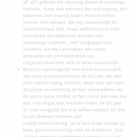
af. (Of gebruik die dan nog alleen in onveilige
ruimtes, maar dan wel met de toevoeging, dat
iedereen zich vooraf heeft moeten laten
testen. Een variant, die mij onwenselijk en
onuitvoerbaar lijkt, maar wellicht voor hele
specifieke gevallen met daarbij veel
aanwezige ouderen , wel toegepast kan
worden). Ga die Coronapas niet meer
gebruiken als pressiemiddel om
ongevaccineerden zich te laten vaccineren.
Bied zo snel mogelijk een derde boosterprik
aan voor personen boven de 65 jaar, die dat
echt willen/ nodig hebben. Maar doe dat met
de juiste voorlichting en het verstrekken van
de juiste data, omdat er het risico bestaat dat
dan ook nogal wat mensen onder de 65 jaar
zo snel mogelijk die prik willen hebben. En dat
is om diverse redenen niet
nodig/onverstandig. (Al is het maar omdat zij
later gevaccineerd zijn dan de oudsten). Dat
zal het meeste rendement leveren t.a.v. het