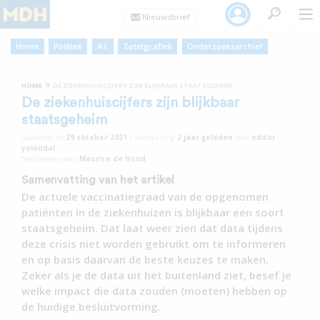
Home
Politiek
A.I.
Zetelgrafiek
Onderzoeksarchief
»
HOME
DE ZIEKENHUISCIJFERS ZIJN BLIJKBAAR STAATSGEHEIM
De ziekenhuiscijfers zijn blijkbaar
staatsgeheim
Geplaatst op
29 oktober 2021
•
Aanpassing
2 jaar
geleden
door
editor
yolandal
Geschreven door
Maurice de Hond
Samenvatting van het artikel
De actuele vaccinatiegraad van de opgenomen
patiënten in de ziekenhuizen is blijkbaar een soort
staatsgeheim. Dat laat weer zien dat data tijdens
deze crisis niet worden gebruikt om te informeren
en op basis daarvan de beste keuzes te maken.
Zeker als je de data uit het buitenland ziet, besef je
welke impact die data zouden (moeten) hebben op
de huidige besluitvorming.