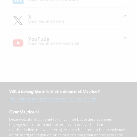
X
VOLG MAURICE OP X
YouTube
VOLG MAURICE OP YOUTUBE
Wilt u belangrijke informatie delen met Maurice?
Stuur uw tip, vraag of verzoek naar de redactie
Over Maurice.nl
Deze website staat in het teken van het bevorderen van een
tegengeluid rondom het optreden van de overheid en
overheidsdiensten wanneer zij zich niet baseren op feiten en kennis
en/of zondigen tegen de principes van integriteit en transparantie.