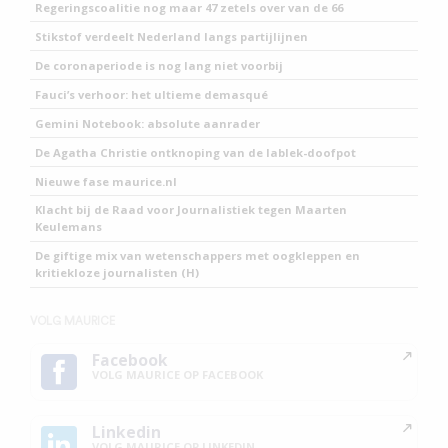
Regeringscoalitie nog maar 47 zetels over van de 66
Stikstof verdeelt Nederland langs partijlijnen
De coronaperiode is nog lang niet voorbij
Fauci’s verhoor: het ultieme demasqué
Gemini Notebook: absolute aanrader
De Agatha Christie ontknoping van de lablek-doofpot
Nieuwe fase maurice.nl
Klacht bij de Raad voor Journalistiek tegen Maarten
Keulemans
De giftige mix van wetenschappers met oogkleppen en
kritiekloze journalisten (H)
VOLG MAURICE
Facebook
VOLG MAURICE OP FACEBOOK
Linkedin
VOLG MAURICE OP LINKEDIN