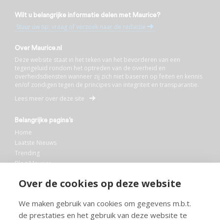
Wilt u belangrijke informatie delen met Maurice?
Stuur uw tip, vraag of verzoek naar de redactie
Over Maurice.nl
Deze website staat in het teken van het bevorderen van een
tegengeluid rondom het optreden van de overheid en
overheidsdiensten wanneer zij zich niet baseren op feiten en kennis
en/of zondigen tegen de principes van integriteit en transparantie.
Lees meer over deze site
Belangrijke pagina’s
Home
Laatste Nieuws
Trending
Blog Maurice
AI
Over de cookies op deze website
Bibliotheek
We maken gebruik van cookies om gegevens m.b.t.
Info en service
de prestaties en het gebruik van deze website te
FAQ