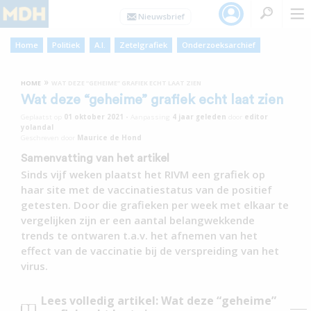
Home
Politiek
A.I.
Zetelgrafiek
Onderzoeksarchief
»
HOME
WAT DEZE “GEHEIME” GRAFIEK ECHT LAAT ZIEN
Wat deze “geheime” grafiek echt laat zien
Geplaatst op
01 oktober 2021
•
Aanpassing
4 jaar
geleden
door
editor
yolandal
Geschreven door
Maurice de Hond
Samenvatting van het artikel
Sinds vijf weken plaatst het RIVM een grafiek op
haar site met de vaccinatiestatus van de positief
getesten. Door die grafieken per week met elkaar te
vergelijken zijn er een aantal belangwekkende
trends te ontwaren t.a.v. het afnemen van het
effect van de vaccinatie bij de verspreiding van het
virus.
Lees volledig artikel: Wat deze “geheime”