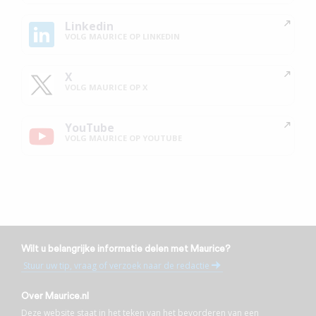
Linkedin
VOLG MAURICE OP LINKEDIN
X
VOLG MAURICE OP X
YouTube
VOLG MAURICE OP YOUTUBE
Wilt u belangrijke informatie delen met Maurice?
Stuur uw tip, vraag of verzoek naar de redactie
Over Maurice.nl
Deze website staat in het teken van het bevorderen van een