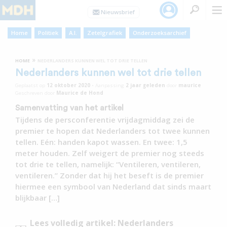
Home
Politiek
A.I.
Zetelgrafiek
Onderzoeksarchief
»
HOME
NEDERLANDERS KUNNEN WEL TOT DRIE TELLEN
Nederlanders kunnen wel tot drie tellen
Geplaatst op
12 oktober 2020
•
Aanpassing
2 jaar
geleden
door
maurice
Geschreven door
Maurice de Hond
Samenvatting van het artikel
Tijdens de persconferentie vrijdagmiddag zei de
premier te hopen dat Nederlanders tot twee kunnen
tellen. Eén: handen kapot wassen. En twee: 1,5
meter houden. Zelf weigert de premier nog steeds
tot drie te tellen, namelijk: “Ventileren, ventileren,
ventileren.” Zonder dat hij het beseft is de premier
hiermee een symbool van Nederland dat sinds maart
blijkbaar […]
Lees volledig artikel: Nederlanders