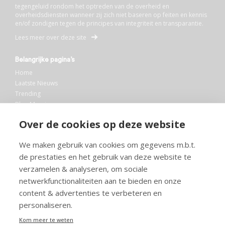
tegengeluid rondom het optreden van de overheid en
overheidsdiensten wanneer zij zich niet baseren op feiten en kennis
en/of zondigen tegen de principes van integriteit en transparantie.
Lees meer over deze site
Belangrijke pagina’s
Home
Laatste Nieuws
Trending
Blog Maurice
AI
Over de cookies op deze website
Bibliotheek
We maken gebruik van cookies om gegevens m.b.t.
Info en service
de prestaties en het gebruik van deze website te
FAQ
verzamelen & analyseren, om sociale
Doneren
netwerkfunctionaliteiten aan te bieden en onze
Privacy
content & advertenties te verbeteren en
Voorwaarden
Meedoen
personaliseren.
Kom meer te weten