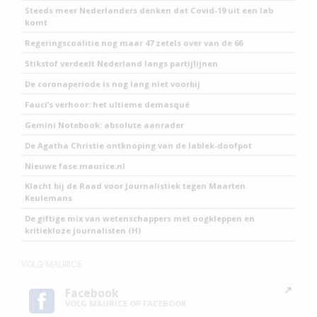
Steeds meer Nederlanders denken dat Covid-19 uit een lab
komt
Regeringscoalitie nog maar 47 zetels over van de 66
Stikstof verdeelt Nederland langs partijlijnen
De coronaperiode is nog lang niet voorbij
Fauci’s verhoor: het ultieme demasqué
Gemini Notebook: absolute aanrader
De Agatha Christie ontknoping van de lablek-doofpot
Nieuwe fase maurice.nl
Klacht bij de Raad voor Journalistiek tegen Maarten
Keulemans
De giftige mix van wetenschappers met oogkleppen en
kritiekloze journalisten (H)
VOLG MAURICE
Facebook
VOLG MAURICE OP FACEBOOK