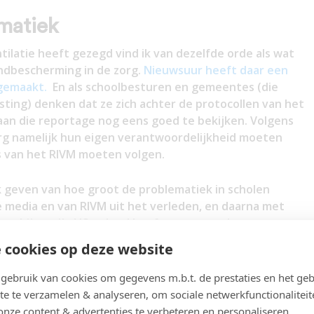
ematiek
ilatie heeft gezegd vind ik van dezelfde orde als wat
ndbescherming in de zorg.
Nieuwsuur heeft daar een
gemaakt.
En als schoolbesturen en gemeentes (die
sting) denken dat ze zich achter de protocollen van het
 aan die reportage nog eens goed te bekijken. Volgens
g namelijk hun eigen verantwoordelijkheid moeten
s van het RIVM moeten volgen.
k geven van hoe groot de problematiek in scholen
 de media en van RIVM uit het verleden, en daarna met
wat hij op zijn VO-school heeft meegemaakt.
 cookies op deze website
 van een artikel in het Onderwijsblad (AOB) van 30-11-
en van de ventilatie op basisscholen.
De conclusie was
ebruik van cookies om gegevens m.b.t. de prestaties en het geb
 het slecht gesteld met de ventilatie”.
te te verzamelen & analyseren, om sociale netwerkfunctionaliteit
onze content & advertenties te verbeteren en personaliseren.