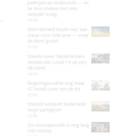
peilingen en onderzoek — nu
te doorzoeken met één
simpele vraag
09/08
Meerderheid houdt vast aan
steun voor Oekraïne — maar
de kloof groeit
07/08
Steeds meer Nederlanders
denken dat Covid-19 uit een
lab komt
04/08
Regeringscoalitie nog maar
47 zetels over van de 66
02/08
Stikstof verdeelt Nederland
langs partijlijnen
02/08
De coronaperiode is nog lang
niet voorbij