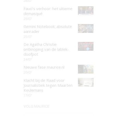
28/07
Fauci’s verhoor: het ultieme
demasqué
28/07
Gemini Notebook: absolute
aanrader
25/07
De Agatha Christie
ontknoping van de lablek-
doofpot
24/07
Nieuwe fase maurice.nl
20/07
Klacht bij de Raad voor
Journalistiek tegen Maarten
Keulemans
17/07
VOLG MAURICE