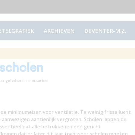
ETELGRAFIEK
ARCHIEVEN
DEVENTER-M.Z.
n het Deltaplan
 scholen
aar
geleden
door
maurice
de minimumeisen voor ventilatie. Te weinig frisse lucht
e aanwezigen aanzienlijk vergroten. Scholen lappen de
 essentieel dat alle betrokkenen een gericht
rkomen dat er later dit jaar toch weer scholen moeten