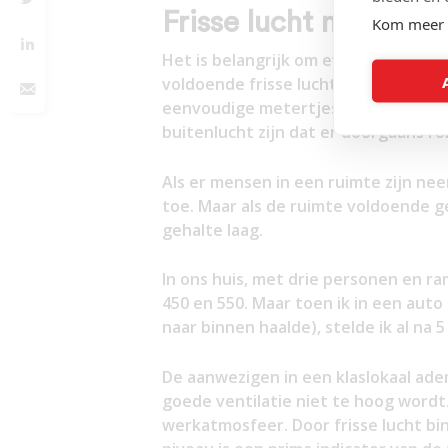
Frisse lucht meten
Kom meer 
Het is belangrijk om even te begrij
voldoende frisse lucht aanwezig is. 
eenvoudige metertjes die vaststellen
buitenlucht zijn dat er doorgaans ro
Als er mensen in een ruimte zijn n
toe. Maar als de ruimte voldoende ge
gehalte laag.
In ons huis, met drie personen en r
450 en 550. Maar toen ik in een auto 
naar binnen haalde), stelde ik al na
De aanwezigen in een klaslokaal ad
goede ventilatie niet te hoog wordt
werkatmosfeer. Door frisse lucht bi