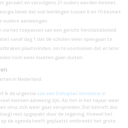
met geraakt en vervolgens 21 ouders werden besmet.
eorgia bleek dat ook leerlingen tussen 6 en 10 besmet
de oudere aanwezigen.
m via het toepassen van een gericht Ventilatiebeleid
atie) vanaf dag 1 dat de scholen weer opengaan te
itbraken plaatsvinden, om te voorkomen dat er later
scholen toch weer moeten gaan sluiten.
pen
arten in Nederland.
f ik de urgentie
van een Deltaplan Ventilatie in
eel mensen aanwezig zijn. Als het in het najaar weer
et virus zich weer gaat verspreiden. Dat betreft dus
(nog) niet opgepakt door de regering. Hoewel het
r op de agenda heeft geplaatst ontbreekt het grote