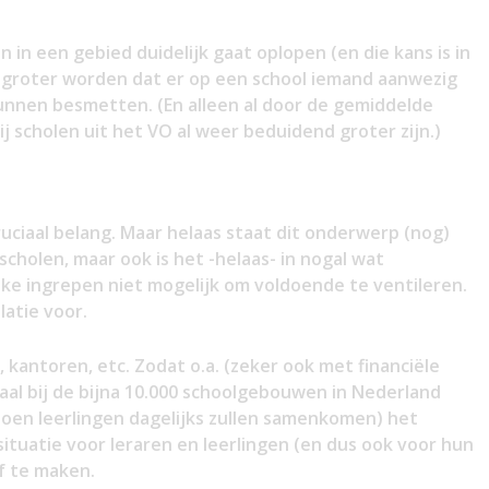
in een gebied duidelijk gaat oplopen (en die kans is in
s groter worden dat er op een school iemand aanwezig
unnen besmetten. (En alleen al door de gemiddelde
ij scholen uit het VO al weer beduidend groter zijn.)
ruciaal belang. Maar helaas staat dit onderwerp (nog)
 scholen, maar ook is het -helaas- in nogal wat
ke ingrepen niet mogelijk om voldoende te ventileren.
latie voor.
, kantoren, etc. Zodat o.a. (zeker ook met financiële
aal bij de bijna 10.000 schoolgebouwen in Nederland
joen leerlingen dagelijks zullen samenkomen) het
tuatie voor leraren en leerlingen (en dus ook voor hun
f te maken.