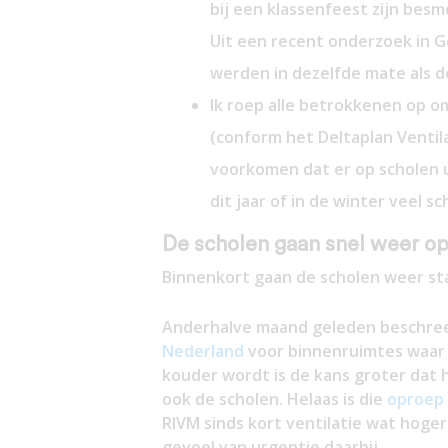
bij een klassenfeest zijn bes
Uit een recent onderzoek in G
werden in dezelfde mate als 
Ik roep alle betrokkenen op o
(conform het Deltaplan Ventil
voorkomen dat er op scholen u
dit jaar of in de winter veel 
De scholen gaan snel weer o
Binnenkort gaan de scholen weer st
Anderhalve maand geleden beschree
Nederland
voor binnenruimtes waar v
kouder wordt is de kans groter dat h
ook de scholen. Helaas is die
oproep
RIVM sinds kort ventilatie wat hoge
gevoel van urgentie daarbij.