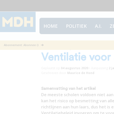
HOME
POLITIEK
A.I.
Z
De urgentie va
Abonnement: Abonnee ()
Ventilatie voor
Geplaatst op
04 augustus 2020
•
Aanpassing
2 j
Geschreven door
Maurice de Hond
Samenvatting van het artikel
De meeste scholen voldoen niet aan 
kan het risico op besmetting van all
richtlijnen aan hun laars, dus het is
Ventilatiebeleid invoeren om te voo