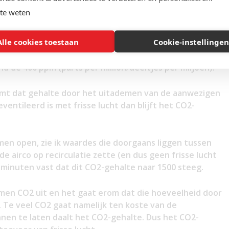
te weten
pen op welke manier er gemeten kan worden of er
Alle cookies toestaan
Cookie-instellingen
Dat gebeurt met een CO2-meter. Dat zijn relatief
 hoeveel C02-deeltjes er in de lucht zijn. In de
nd de 400 ppm (parts per million/deeltjes per miljoen).
eemt dat gehalte door het uitademen van de aanwezigen
ventileerd is met frisse lucht dan blijft het CO2-
amen open, zie ik waardes die doorgaans liggen tussen
de airco op recirculatie zette (en dus geen frisse lucht
 5 minuten vast dat dit CO2-gehalte naar 1500 steeg.
emen CO2 uit en het gaat erom dat die hoeveelheid door
. Te veel CO2 gaat namelijk ten koste van de
nnen te laten daalt het CO2-gehalte. Dus het CO2-