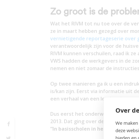
Zo groot is de probl
Wat het RIVM tot nu toe over de vent
ze in maart hebben gezegd over mo
vernietigende reportageserie over 
verantwoordelijk zijn voor de huisve
RIVM kunnen verschuilen, raad ik ze
VWS hadden de werkgevers in de zor
nemen en niet zomaar de instructie
Op twee manieren ga ik u een indru
is/kan zijn. Eerst via informatie uit
een verhaal van een leerkracht van 
Over de
Dus eerst het onderwerp aan de hand
2013. Dat ging over de stand van zak
We maken g
“In basisscholen in het hele land is
deze websi
bieden en 