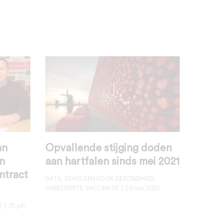
an
Opvallende stijging doden
an
aan hartfalen sinds mei 2021
ntract
DATA
,
GEVOLGEN VOOR GEZONDHEID
,
OVERSTERFTE
,
VACCINATIE
| 29 mei 2025
K
| 05 juli