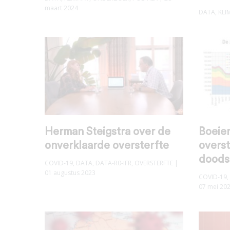
maart 2024
DATA
,
KLI
Herman Steigstra over de
Boeie
onverklaarde oversterfte
overst
doods
COVID-19
,
DATA
,
DATA-R0-IFR
,
OVERSTERFTE
|
01 augustus 2023
COVID-19
,
07 mei 20