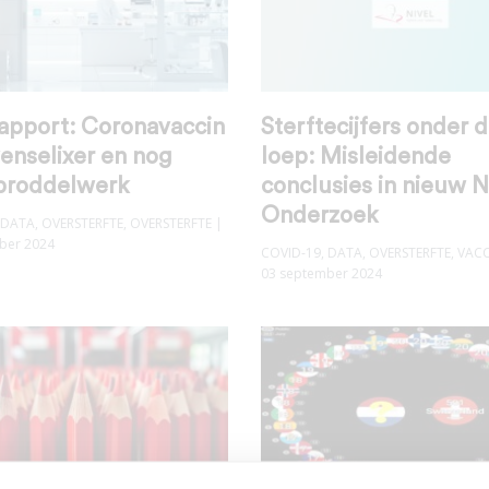
rapport: Coronavaccin
Sterftecijfers onder 
venselixer en nog
loep: Misleidende
broddelwerk
conclusies in nieuw N
Onderzoek
DATA
,
OVERSTERFTE
,
OVERSTERFTE
|
ber 2024
COVID-19
,
DATA
,
OVERSTERFTE
,
VACC
03 september 2024