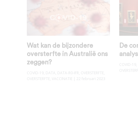
Wat kan de bijzondere
De co
oversterfte in Australië ons
analy
zeggen?
COVID-19
,
OVERSTER
COVID-19
,
DATA
,
DATA-R0-IFR
,
OVERSTERFTE
,
OVERSTERFTE
,
VACCINATIE
| 22 februari 2023