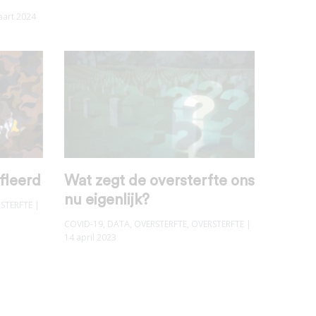
aart 2024
fleerd
Wat zegt de oversterfte ons
nu eigenlijk?
STERFTE
|
COVID-19
,
DATA
,
OVERSTERFTE
,
OVERSTERFTE
|
14 april 2023