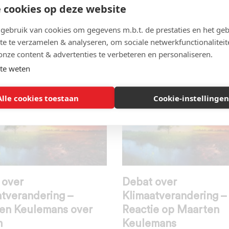
 cookies op deze website
 verschillen in
Een simulatie van de
ebruik van cookies om gegevens m.b.t. de prestaties en het geb
st bepaalde uitslag
einduitslag van het
te te verzamelen & analyseren, om sociale netwerkfunctionaliteit
4
Eurovisiesongfestival
onze content & advertenties te verbeteren en personaliseren.
DERZOEK
,
PEIL.NL
| 07 juni 2024
DATA
,
POLITIEK
| 15 mei 2024
te weten
Alle cookies toestaan
Cookie-instellingen
 over
Debat over
atverandering –
Klimaatverandering –
en Keulemans over
Reactie op Maarten
m
Keulemans