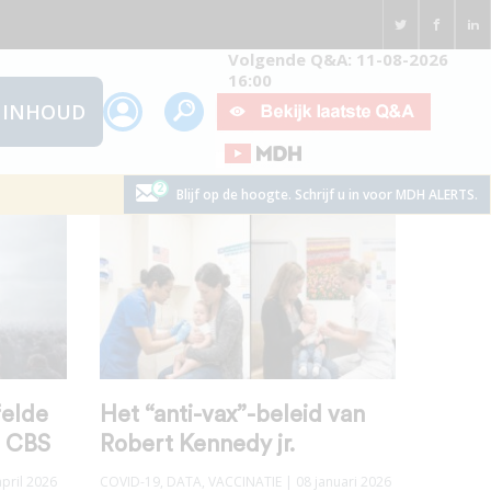
Volgende Q&A: 11-08-2026
16:00
INHOUD
Blijf op de hoogte. Schrijf u in voor MDH ALERTS.
elde
Het “anti-vax”-beleid van
t CBS
Robert Kennedy jr.
pril 2026
COVID-19
,
DATA
,
VACCINATIE
| 08 januari 2026