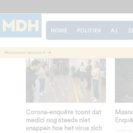
HOME
POLITIEK
A.I.
Z
Data
Abonnement: Abonnee ()
Corona-enquête toont dat
Maand
medici nog steeds niet
Enquê
snappen hoe het virus zich
COVID-19
,