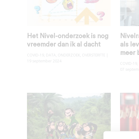
Het Nivel-onderzoek is nog
Nivel
vreemder dan ik al dacht
als le
meer 
COVID-19
,
DATA
,
ONDERZOEK
,
OVERSTERFTE
|
19 september 2024
COVID-19
,
07 septem