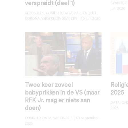
verspreidt (deel 1)
ZWARTBOE
juni 2026
AEROSOLEN
,
COVID-19
,
DATA
,
PARL.ENQUETE
CORONA
,
VERSPREIDINGSWIJZEN
| 15 juni 2026
Twee keer zoveel
Religi
babyprikken in de VS (maar
2025
RFK Jr. mag er niets aan
DATA
,
ON
doen)
2025
COVID-19
,
DATA
,
VACCINATIE
| 03 september
2025