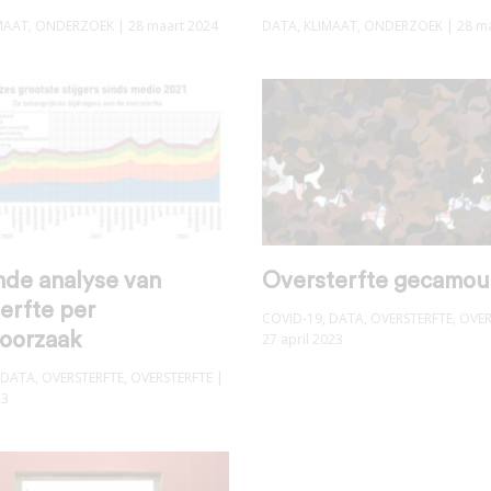
MAAT
,
ONDERZOEK
| 28 maart 2024
DATA
,
KLIMAAT
,
ONDERZOEK
| 28 m
nde analyse van
Oversterfte gecamou
erfte per
COVID-19
,
DATA
,
OVERSTERFTE
,
OVER
oorzaak
27 april 2023
DATA
,
OVERSTERFTE
,
OVERSTERFTE
|
23