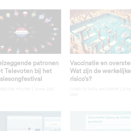
elzeggende patronen
Vaccinatie en overste
t Televoten bij het
Wat zijn de werkelijke
siesongfestival
risico’s?
DERZOEK
,
POLITIEK
| 18 mei 2025
COVID-19
,
DATA
,
VACCINATIE
| 27 fe
2025