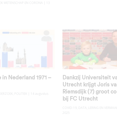
K WETENSCHAP EN CORONA
| 13
e in Nederland 1971 –
Dankzij Universiteit v
Utrecht krijgt Joris v
Riemsdijk (7) groot co
DERZOEK
,
POLITIEK
| 14 augustus
bij FC Utrecht
COVID-19
,
DATA
,
LERING EN VERMAA
2025