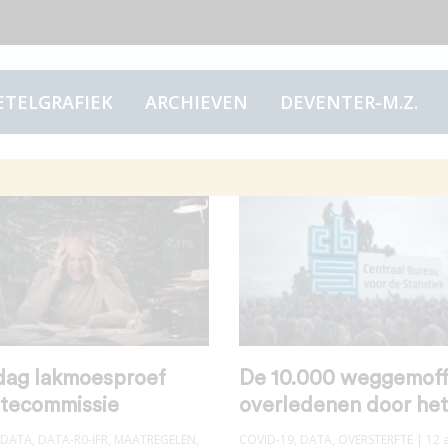
ETELGRAFIEK
ARCHIEVEN
DEVENTER-M.Z.
ag lakmoesproef
De 10.000 weggemoff
tecommissie
overledenen door he
DATA
,
DATA-R0-IFR
,
MAATREGELEN
,
COVID-19
,
DATA
,
OVERSTERFTE
| 12 a