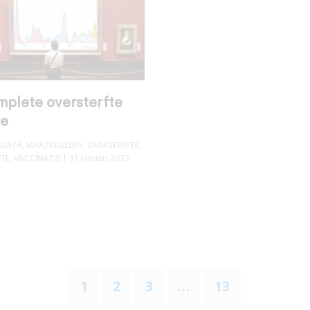
mplete oversterfte
se
DATA
,
MAATREGELEN
,
OVERSTERFTE
,
FTE
,
VACCINATIE
| 31 januari 2023
1
2
3
…
13