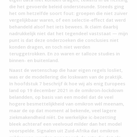
die het gevoerde beleid ondersteunde. Steeds ging
het om hetzelfde soort fout: groepen die niet zuiver
vergelijkbaar waren, of een selectie-effect dat werd
behandeld alsof het iets bewees. Ik claim daarbij
nadrukkelijk niet dat het tegendeel vaststaat — mijn
punt is dat deze onderzoeken die conclusies niet
konden dragen, en toch niet werden
teruggetrokken. En zo waren er talloze studies in
binnen- en buitenland.
Naast de wetenschap die haar eigen regels losliet,
was er de modellering die loskwam van de praktijk.
In hoofdstuk 7 beschrijf ik hoe wij als enig Europees
land op 19 december 2021 in de omikron-lockdown
belandden, op basis van een model dat de veel
hogere besmettelijkheid van omikron wél meenam,
maar de op dat moment al bekende, veel lagere
ziekmakendheid níét. De werkelijke ic-bezetting
bleek achteraf een veelvoud milder dan het model
voorspelde. Signalen uit Zuid-Afrika dat omikron