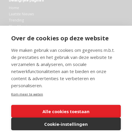
Belangrijke pagina’s
Home
Laatste Nieuws
Trending
Blog Maurice
AI
Over de cookies op deze website
Bibliotheek
We maken gebruik van cookies om gegevens m.b.t.
Info en service
de prestaties en het gebruik van deze website te
FAQ
verzamelen & analyseren, om sociale
Doneren
netwerkfunctionaliteiten aan te bieden en onze
Privacy
content & advertenties te verbeteren en
Voorwaarden
Meedoen
personaliseren.
Kom meer te weten
Alle cookies toestaan
© 2026 Maurice.nl - Alle rechten voorbehouden. Op alle artikelen rust
copyright. Voor meer info, mail naar
contact@maurice.nl
.
Cookie-instellingen