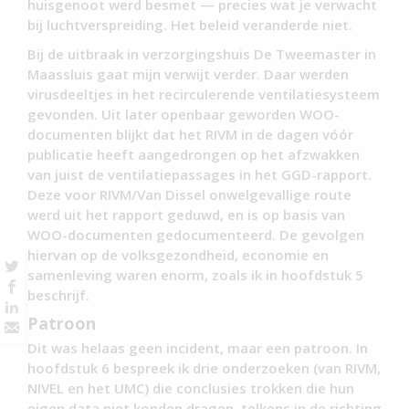
huisgenoot werd besmet — precies wat je verwacht
bij luchtverspreiding. Het beleid veranderde niet.
Bij de uitbraak in verzorgingshuis De Tweemaster in
Maassluis gaat mijn verwijt verder. Daar werden
virusdeeltjes in het recirculerende ventilatiesysteem
gevonden. Uit later openbaar geworden WOO-
documenten blijkt dat het RIVM in de dagen vóór
publicatie heeft aangedrongen op het afzwakken
van juist de ventilatiepassages in het GGD-rapport.
Deze voor RIVM/Van Dissel onwelgevallige route
werd uit het rapport geduwd, en is op basis van
WOO-documenten gedocumenteerd. De gevolgen
hiervan op de volksgezondheid, economie en
samenleving waren enorm, zoals ik in hoofdstuk 5
beschrijf.
Patroon
Dit was helaas geen incident, maar een patroon. In
hoofdstuk 6 bespreek ik drie onderzoeken (van RIVM,
NIVEL en het UMC) die conclusies trokken die hun
eigen data niet konden dragen, telkens in de richting