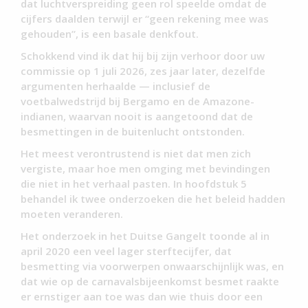
dat luchtverspreiding geen rol speelde omdat de
cijfers daalden terwijl er “geen rekening mee was
gehouden”, is een basale denkfout.
Schokkend vind ik dat hij bij zijn verhoor door uw
commissie op 1 juli 2026, zes jaar later, dezelfde
argumenten herhaalde — inclusief de
voetbalwedstrijd bij Bergamo en de Amazone-
indianen, waarvan nooit is aangetoond dat de
besmettingen in de buitenlucht ontstonden.
Het meest verontrustend is niet dat men zich
vergiste, maar hoe men omging met bevindingen
die niet in het verhaal pasten. In hoofdstuk 5
behandel ik twee onderzoeken die het beleid hadden
moeten veranderen.
Het onderzoek in het Duitse Gangelt toonde al in
april 2020 een veel lager sterftecijfer, dat
besmetting via voorwerpen onwaarschijnlijk was, en
dat wie op de carnavalsbijeenkomst besmet raakte
er ernstiger aan toe was dan wie thuis door een