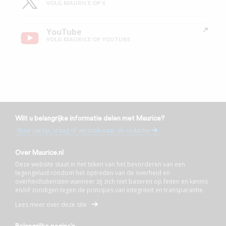
VOLG MAURICE OP X
YouTube
VOLG MAURICE OP YOUTUBE
Wilt u belangrijke informatie delen met Maurice?
Stuur uw tip, vraag of verzoek naar de redactie
Over Maurice.nl
Deze website staat in het teken van het bevorderen van een
tegengeluid rondom het optreden van de overheid en
overheidsdiensten wanneer zij zich niet baseren op feiten en kennis
en/of zondigen tegen de principes van integriteit en transparantie.
Lees meer over deze site