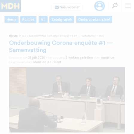
Home
Politiek
A.I.
Zetelgrafiek
Onderzoeksarchief
»
HOME
ONDERBOUWING CORONA-ENQUÊTE #1 — SAMENVATTING
Onderbouwing Corona-enquête #1 —
Samenvatting
Geplaatst op
08 juli 2026
•
Aanpassing
3 weken
geleden
door
maurice
Geschreven door
Maurice de Hond