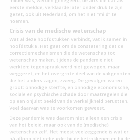
milder was, werden genegeerd; de arts die dat als
eerste meldde, verklaarde later onder druk te zijn
gezet, ook uit Nederland, om het niet “mild” te
noemen.
Crisis van de medische wetenschap
Wat al deze hoofdstukken verbindt, vat ik samen in
hoofdstuk 8. Het gaat om de constatering dat de
correctiemechanismen die de wetenschap tot
wetenschap maken, tijdens de pandemie niet
werkten: tegenspraak werd niet gewogen, maar
weggezet, en het overgrote deel van de vakgenoten
die het anders zagen, zweeg. De gevolgen waren
groot: onnodige sterfte, en onnodige economische,
sociale en psychische schade door maatregelen die
op een onjuist beeld van de werkelijkheid berustten.
Veel daarvan was te voorkomen geweest.
Deze pandemie was daarom niet alleen een crisis
van het beleid, maar ook van de (medische)
wetenschap zelf. Het meest veelzeggende is wat er
ná afloop níét gebeurde: bij de betrokkenen en bij de