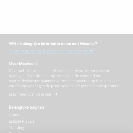
Wilt u belangrijke informatie delen met Maurice?
Stuur uw tip, vraag of verzoek naar de redactie
Over Maurice.nl
Deze website staat in het teken van het bevorderen van een
tegengeluid rondom het optreden van de overheid en
overheidsdiensten wanneer zij zich niet baseren op feiten en kennis
en/of zondigen tegen de principes van integriteit en transparantie.
Lees meer over deze site
Belangrijke pagina’s
Home
Laatste Nieuws
Trending