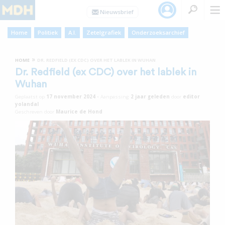
Home
Politiek
A.I.
Zetelgrafiek
Onderzoeksarchief
»
HOME
DR. REDFIELD (EX CDC) OVER HET LABLEK IN WUHAN
Dr. Redfield (ex CDC) over het lablek in
Wuhan
Geplaatst op
17 november 2024
•
Aanpassing
2 jaar
geleden
door
editor
yolandal
Geschreven door
Maurice de Hond