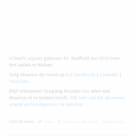
U heeft zojuist gelezen: Dr. Redfield (ex CDC) over
het lablek in Wuhan
Volg Maurice de Hond op
X
|
Facebook
|
LinkedIn
|
YouTube
Blijf onbeperkt toegang houden tot alles wat
Maurice.nl te bieden heeft.
Klik hier om lid, abonnee,
vriend en bondgenoot te worden.
Deel dit artikel:
Twitter
Facebook
Linkedin
WhatsApp