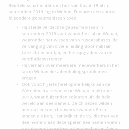
Redfield schat in dat de start van Covid-19 al in
september 2019 lag in Wuhan. Er waren een aantal
bijzondere gebeurtenissen toen:
Hij stelde verdachte gebeurtenissen in
september 2019 vast vanuit het lab in Wuhan,
waaronder het wissen van virusdatabases, de
vervanging van civiele leiding door militair
toezicht in het lab, en het upgraden van de
ventilatiesystemen.
Hij vernam over meerdere medewerkers in het
lab in Wuhan die ademhalingsproblemen
kregen.
Ook vond hij iets heel opmerkelijks aan de
Wereldmilitaire spelen in Wuhan in oktober
2019, waar duizenden soldaten uit de hele
wereld aan deelnamen. De Chinezen wilden
niet dat er toeschouwers kwamen. En in
landen als Iran, Frankrijk en de VS, die met veel
deelnemers aan deze spelen deelnamen waren
ook de eerste grotere uitbraken buiten China.