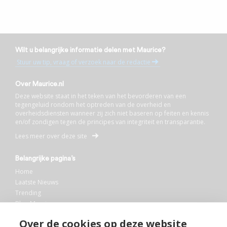
Wilt u belangrijke informatie delen met Maurice?
Stuur uw tip, vraag of verzoek naar de redactie
Over Maurice.nl
Deze website staat in het teken van het bevorderen van een
tegengeluid rondom het optreden van de overheid en
overheidsdiensten wanneer zij zich niet baseren op feiten en kennis
en/of zondigen tegen de principes van integriteit en transparantie.
Lees meer over deze site
Belangrijke pagina’s
Home
Laatste Nieuws
Trending
Blog Maurice
AI
Over de cookies op deze website
Bibliotheek