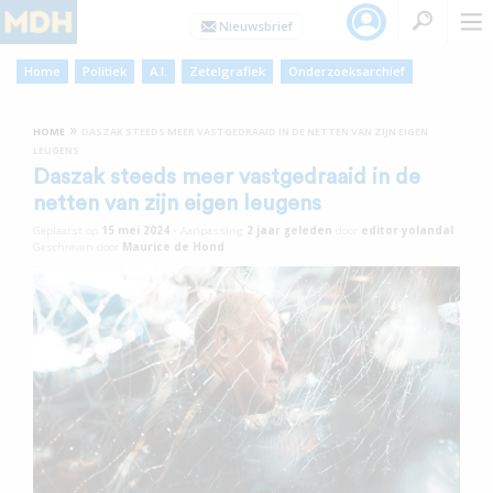
Home
Politiek
A.I.
Zetelgrafiek
Onderzoeksarchief
»
HOME
DASZAK STEEDS MEER VASTGEDRAAID IN DE NETTEN VAN ZIJN EIGEN
LEUGENS
Daszak steeds meer vastgedraaid in de
netten van zijn eigen leugens
Geplaatst op
15 mei 2024
•
Aanpassing
2 jaar
geleden
door
editor yolandal
Geschreven door
Maurice de Hond