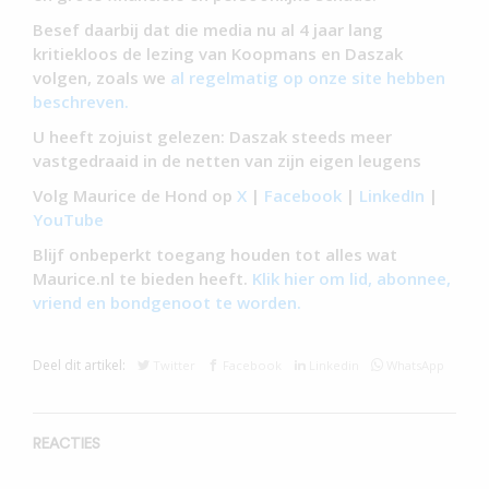
Besef daarbij dat die media nu al 4 jaar lang
kritiekloos de lezing van Koopmans en Daszak
volgen, zoals we
al regelmatig op onze site hebben
beschreven.
U heeft zojuist gelezen: Daszak steeds meer
vastgedraaid in de netten van zijn eigen leugens
Volg Maurice de Hond op
X
|
Facebook
|
LinkedIn
|
YouTube
Blijf onbeperkt toegang houden tot alles wat
Maurice.nl te bieden heeft.
Klik hier om lid, abonnee,
vriend en bondgenoot te worden.
Deel dit artikel:
Twitter
Facebook
Linkedin
WhatsApp
REACTIES