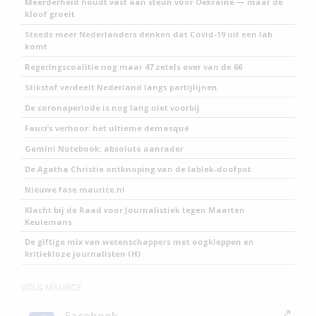
Meerderheid houdt vast aan steun voor Oekraïne — maar de
kloof groeit
Steeds meer Nederlanders denken dat Covid-19 uit een lab
komt
Regeringscoalitie nog maar 47 zetels over van de 66
Stikstof verdeelt Nederland langs partijlijnen
De coronaperiode is nog lang niet voorbij
Fauci’s verhoor: het ultieme demasqué
Gemini Notebook: absolute aanrader
De Agatha Christie ontknoping van de lablek-doofpot
Nieuwe fase maurice.nl
Klacht bij de Raad voor Journalistiek tegen Maarten
Keulemans
De giftige mix van wetenschappers met oogkleppen en
kritiekloze journalisten (H)
VOLG MAURICE
Facebook