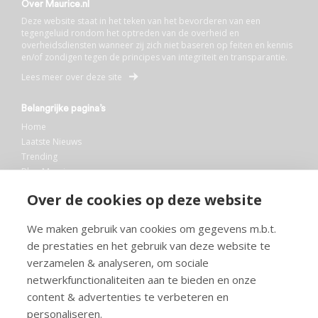
Over Maurice.nl
Deze website staat in het teken van het bevorderen van een
tegengeluid rondom het optreden van de overheid en
overheidsdiensten wanneer zij zich niet baseren op feiten en kennis
en/of zondigen tegen de principes van integriteit en transparantie.
Lees meer over deze site
Belangrijke pagina’s
Home
Laatste Nieuws
Trending
Blog Maurice
AI
Over de cookies op deze website
Bibliotheek
We maken gebruik van cookies om gegevens m.b.t.
Info en service
de prestaties en het gebruik van deze website te
FAQ
verzamelen & analyseren, om sociale
Doneren
netwerkfunctionaliteiten aan te bieden en onze
Privacy
content & advertenties te verbeteren en
Voorwaarden
Meedoen
personaliseren.