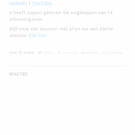
LinkedIn
|
YouTube.
U heeft zojuist gelezen: De oogkleppen van 14
adviesorganen.
Blijf onze site steunen met af en toe een kleine
donatie.
Klik hier.
Deel dit artikel:
Twitter
Facebook
Linkedin
WhatsApp
REACTIES