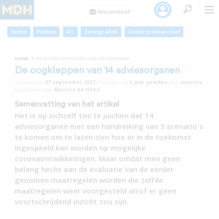
Home
Politiek
A.I.
Zetelgrafiek
Onderzoeksarchief
»
HOME
DE OOGKLEPPEN VAN 14 ADVIESORGANEN
De oogkleppen van 14 adviesorganen
Geplaatst op
07 september 2022
•
Aanpassing
3 jaar
geleden
door
maurice
Geschreven door
Maurice de Hond
Samenvatting van het artikel
Het is op zichzelf toe te juichen dat 14
adviesorganen met een handreiking van 5 scenario's
te komen om te laten zien hoe er in de toekomst
ingespeeld kan worden op mogelijke
coronaontwikkelingen. Maar omdat men geen
belang hecht aan de evaluatie van de eerder
genomen maatregelen worden die zelfde
maatregelen weer voorgesteld alsof er geen
voortschrijdend inzicht zou zijn.