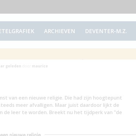
ETELGRAFIEK
ARCHIEVEN
DEVENTER-M.Z.
n nieuwe religie
aar
geleden
door
maurice
st van een nieuwe religie. Die had zijn hoogtepunt
teeds meer afvalligen. Maar juist daardoor lijkt de
 de leer te worden. Breekt nu het tijdperk van "de
 een nieuwe religie