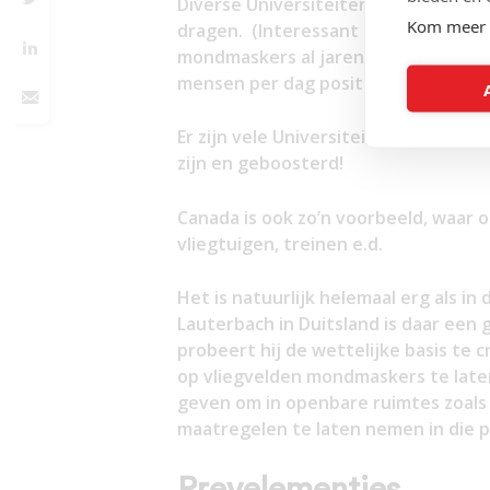
Diverse Universiteiten in Californi
Kom meer 
dragen. (Interessant in dit verband
mondmaskers al jarenlang gemeengoed
mensen per dag positief worden gete
Er zijn vele Universiteiten in de VS 
zijn en geboosterd!
Canada is ook zo’n voorbeeld, waar 
vliegtuigen, treinen e.d.
Het is natuurlijk helemaal erg als in 
Lauterbach in Duitsland is daar een
probeert hij de wettelijke basis te 
op vliegvelden mondmaskers te laten
geven om in openbare ruimtes zoals
maatregelen te laten nemen in die p
Prevelementjes