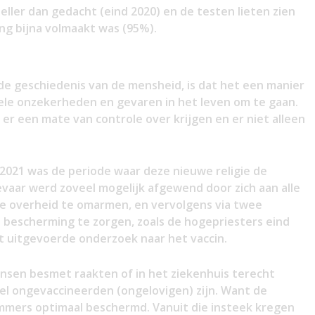
neller dan gedacht (eind 2020) en de testen lieten zien
g bijna volmaakt was (95%).
de geschiedenis van de mensheid, is dat het een manier
le onzekerheden en gevaren in het leven om te gaan.
er een mate van controle over krijgen en er niet alleen
2021 was de periode waar deze nieuwe religie de
vaar werd zoveel mogelijk afgewend door zich aan alle
e overheid te omarmen, en vervolgens via twee
 bescherming te zorgen, zoals de hogepriesters eind
t uitgevoerde onderzoek naar het vaccin.
nsen besmet raakten of in het ziekenhuis terecht
l ongevaccineerden (ongelovigen) zijn. Want de
mmers optimaal beschermd. Vanuit die insteek kregen