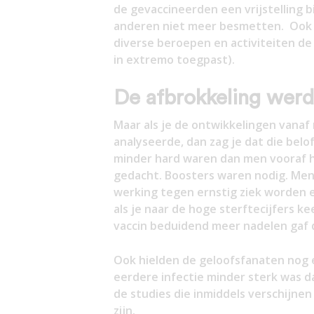
de gevaccineerden een vrijstelling b
anderen niet meer besmetten. Ook w
diverse beroepen en activiteiten de
in extremo toegpast).
De afbrokkeling werd
Maar als je de ontwikkelingen vanaf
analyseerde, dan zag je dat die belo
minder hard waren dan men vooraf h
gedacht. Boosters waren nodig. Me
werking tegen ernstig ziek worden e
als je naar de hoge sterftecijfers ke
vaccin beduidend meer nadelen gaf
Ook hielden de geloofsfanaten nog e
eerdere infectie minder sterk was d
de studies die inmiddels verschijne
zijn.