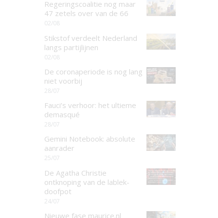
Regeringscoalitie nog maar
47 zetels over van de 66
02/08
Stikstof verdeelt Nederland
langs partijlijnen
02/08
De coronaperiode is nog lang
niet voorbij
28/07
Fauci’s verhoor: het ultieme
demasqué
28/07
Gemini Notebook: absolute
aanrader
25/07
De Agatha Christie
ontknoping van de lablek-
doofpot
24/07
Nieuwe fase maurice.nl