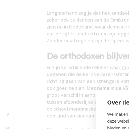
Langmerhand zag je dat het aandeel 
zeker ook te danken aan de Omikron-
zien nu in Nederland, waar de maatre
dat de cijfers niet extreem zijn opg
Zonder maatregelen zijn de cijfers v
De orthodoxen blijve
Er zijn verschillende religies waar go
degenen die de kerk verlaten/afstan
richting gaan van een strengere vor
ook goed te zien. Met name in de VS 
groot verschil in aanpak was/is tuss
Over de
tussen afzonderlijke counties. Zo zi
op school mondmaskers moeten dragen
We maken g
een kind van vier van school verwijde
deze websi
bieden en 