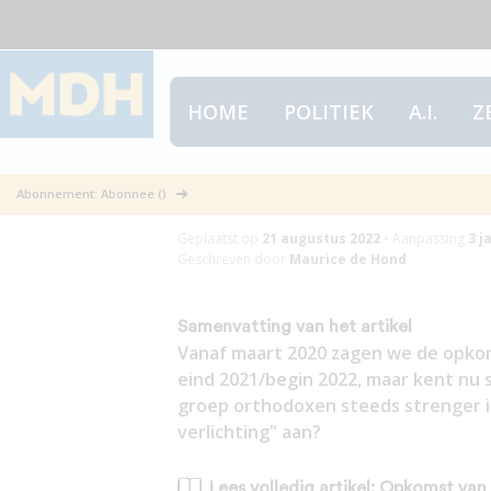
HOME
POLITIEK
A.I.
Z
Opkomst van ee
Abonnement: Abonnee ()
Geplaatst op
21 augustus 2022
•
Aanpassing
3 j
Geschreven door
Maurice de Hond
Samenvatting van het artikel
Vanaf maart 2020 zagen we de opkom
eind 2021/begin 2022, maar kent nu s
groep orthodoxen steeds strenger in
verlichting" aan?
Lees volledig artikel: Opkomst van