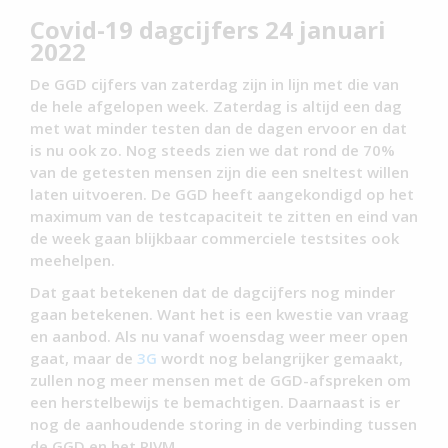
Covid-19 dagcijfers 24 januari
2022
De GGD cijfers van zaterdag zijn in lijn met die van
de hele afgelopen week. Zaterdag is altijd een dag
met wat minder testen dan de dagen ervoor en dat
is nu ook zo. Nog steeds zien we dat rond de 70%
van de getesten mensen zijn die een sneltest willen
laten uitvoeren. De GGD heeft aangekondigd op het
maximum van de testcapaciteit te zitten en eind van
de week gaan blijkbaar commerciele testsites ook
meehelpen.
Dat gaat betekenen dat de dagcijfers nog minder
gaan betekenen. Want het is een kwestie van vraag
en aanbod. Als nu vanaf woensdag weer meer open
gaat, maar de
3G
wordt nog belangrijker gemaakt,
zullen nog meer mensen met de GGD-afspreken om
een herstelbewijs te bemachtigen. Daarnaast is er
nog de aanhoudende storing in de verbinding tussen
de GGD en het RIVM.