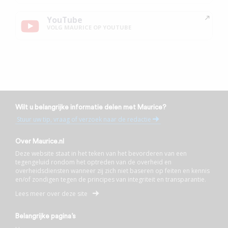
YouTube
VOLG MAURICE OP YOUTUBE
Wilt u belangrijke informatie delen met Maurice?
Stuur uw tip, vraag of verzoek naar de redactie
Over Maurice.nl
Deze website staat in het teken van het bevorderen van een
tegengeluid rondom het optreden van de overheid en
overheidsdiensten wanneer zij zich niet baseren op feiten en kennis
en/of zondigen tegen de principes van integriteit en transparantie.
Lees meer over deze site
Belangrijke pagina’s