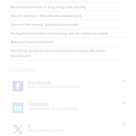
De coronaperiode is nog lang niet voorbij
Fauci’s verhoor: het ultieme demasqué
Gemini Notebook: absolute aanrader
De Agatha Christie ontknoping van de lablek-doofpot
Nieuwe fase maurice.nl
Klacht bij de Raad voor Journalistiek tegen Maarten
Keulemans
VOLG MAURICE
Facebook
VOLG MAURICE OP FACEBOOK
Linkedin
VOLG MAURICE OP LINKEDIN
X
VOLG MAURICE OP X