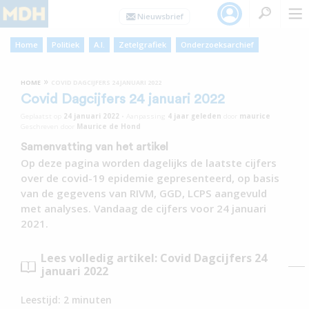
Home
Politiek
A.I.
Zetelgrafiek
Onderzoeksarchief
»
HOME
COVID DAGCIJFERS 24 JANUARI 2022
Covid Dagcijfers 24 januari 2022
Geplaatst op
24 januari 2022
•
Aanpassing
4 jaar
geleden
door
maurice
Geschreven door
Maurice de Hond
Samenvatting van het artikel
Op deze pagina worden dagelijks de laatste cijfers
over de covid-19 epidemie gepresenteerd, op basis
van de gegevens van RIVM, GGD, LCPS aangevuld
met analyses. Vandaag de cijfers voor 24 januari
2021.
Lees volledig artikel: Covid Dagcijfers 24
januari 2022
Leestijd:
2
minuten