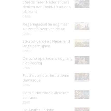
Steeds meer Nederlanders
denken dat Covid-19 uit een
lab komt
04/08
Regeringscoalitie nog maar
47 zetels over van de 66
02/08
Stikstof verdeelt Nederland
langs partijlijnen
02/08
De coronaperiode is nog lang
niet voorbij
28/07
Fauci’s verhoor: het ultieme
demasqué
28/07
Gemini Notebook: absolute
aanrader
25/07
De Agatha Christie