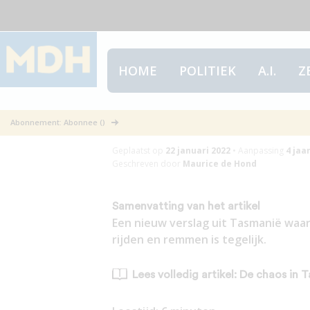
HOME
POLITIEK
A.I.
Z
De chaos in Ta
Abonnement: Abonnee ()
Geplaatst op
22 januari 2022
•
Aanpassing
4 jaa
Geschreven door
Maurice de Hond
Samenvatting van het artikel
Een nieuw verslag uit Tasmanië waar
rijden en remmen is tegelijk.
Lees volledig artikel: De chaos in 