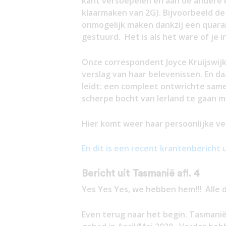
kant versoepelen en aan de andere 
klaarmaken van 2G). Bijvoorbeeld de
onmogelijk maken dankzij een quara
gestuurd. Het is als het ware of je i
Onze correspondent Joyce Kruijswij
verslag van haar belevenissen. En d
leidt: een compleet ontwrichte same
scherpe bocht van Ierland te gaan 
Hier komt weer haar persoonlijke ver
En dit is een recent krantenbericht 
Bericht uit Tasmanië afl. 4
Yes Yes Yes, we hebben hem!!! Alle d
Even terug naar het begin. Tasmanië 