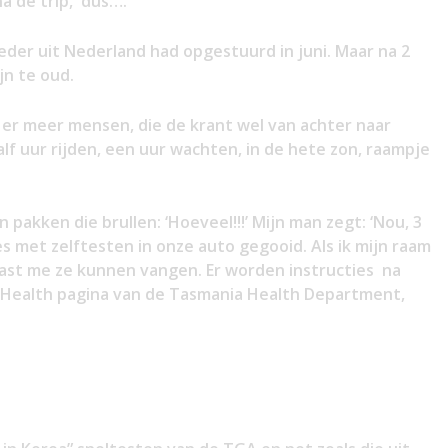
a de trip, dus….
oeder uit Nederland had opgestuurd in juni. Maar na 2
jn te oud.
n er meer mensen, die de krant wel van achter naar
lf uur rijden, een uur wachten, in de hete zon, raampje
pakken die brullen: ‘Hoeveel!!!’ Mijn man zegt: ‘Nou, 3
s met zelftesten in onze auto gegooid. Als ik mijn raam
st me ze kunnen vangen. Er worden instructies na
c Health pagina van de Tasmania Health Department,