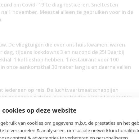
eurd om Covid- 19 te diagnosticeren. Sneltesten
na 1 november. Meestal alleen te gebruiken voor in de
.
w. De vliegtuigen die over ons huis kwamen, waren
r dag, tijdens lockdowns 3 en nu rond de 25! Daarbij
rekhal 1 koffieshop hebben, 1 restaurant voor 100
n onze aankomsthal 30 meter lang is en daarna vallen
aat iedereen op reis. De luchtvaartmaatschappijen
met goedkope tickets, dus er landen hier in Launceston
t het vasteland.
 cookies op deze website
to is te krijgen op het vliegveld en het is gelukkig
ebruik van cookies om gegevens m.b.t. de prestaties en het geb
ineerden mogen vliegen.
te te verzamelen & analyseren, om sociale netwerkfunctionaliteit
onze content & advertenties te verbeteren en personaliseren.