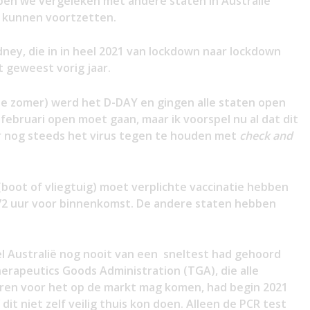
ben we vergeleken met andere staten in Australië
n kunnen voortzetten.
ney, die in in heel 2021 van lockdown naar lockdown
t geweest vorig jaar.
e zomer) werd het D-DAY en gingen alle staten open
 februari open moet gaan, maar ik voorspel nu al dat dit
r nog steeds het virus tegen te houden met
check and
(boot of vliegtuig) moet verplichte vaccinatie hebben
 72 uur voor binnenkomst. De andere staten hebben
el Australië nog nooit van een sneltest had gehoord
erapeutics Goods Administration (TGA), die alle
uren voor het op de markt mag komen, had begin 2021
it niet zelf veilig thuis kon doen. Alleen de PCR test