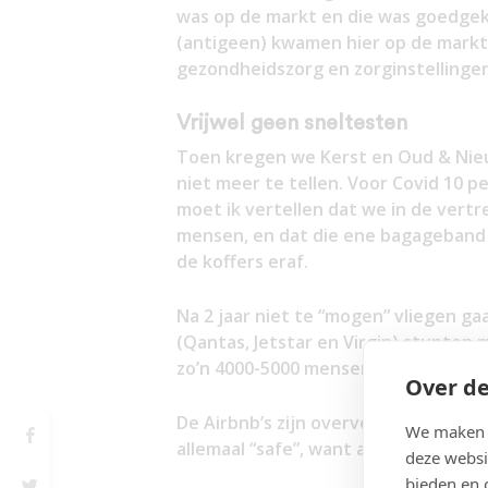
was op de markt en die was goedgek
(antigeen) kwamen hier op de markt 
gezondheidszorg en zorginstellingen
Vrijwel geen sneltesten
Toen kregen we Kerst en Oud & Nieu
niet meer te tellen. Voor Covid 10 pe
moet ik vertellen dat we in de vert
mensen, en dat die ene bagageband i
de koffers eraf.
Na 2 jaar niet te “mogen” vliegen g
(Qantas, Jetstar en Virgin) stunten 
zo’n 4000-5000 mensen per dag vanui
Over de
De Airbnb’s zijn overvol, geen huurau
We maken g
allemaal “safe”, want alleen gevacc
deze websi
bieden en 