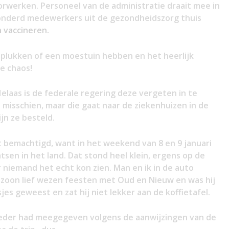
werken. Personeel van de administratie draait mee in
 honderd medewerkers uit de gezondheidszorg thuis
n vaccineren.
tplukken of een moestuin hebben en het heerlijk
e chaos!
elaas is de federale regering deze vergeten in te
e misschien, maar die gaat naar de ziekenhuizen in de
ijn ze besteld.
 bemachtigd, want in het weekend van 8 en 9 januari
atsen in het land. Dat stond heel klein, ergens op de
r niemand het echt kon zien. Man en ik in de auto
zoon lief wezen feesten met Oud en Nieuw en was hij
jes geweest en zat hij niet lekker aan de koffietafel.
eder had meegegeven volgens de aanwijzingen van de