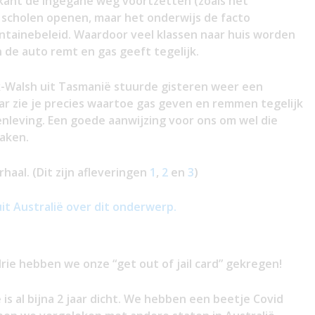
kant de ingegane weg voortzetten (zoals het
 scholen openen, maar het onderwijs de facto
ntainebeleid. Waardoor veel klassen naar huis worden
n de auto remt en gas geeft tegelijk.
k-Walsh uit Tasmanië stuurde gisteren weer een
aar zie je precies waartoe gas geven en remmen tegelijk
nleving. Een goede aanwijzing voor ons om wel die
maken.
haal. (Dit zijn afleveringen
1
,
2
en
3
)
uit Australië over dit onderwerp.
rie hebben we onze “get out of jail card” gekregen!
is al bijna 2 jaar dicht. We hebben een beetje Covid