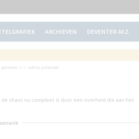
ETELGRAFIEK
ARCHIEVEN
DEVENTER-M.Z.
smanië
r
geleden
door
editor yolandal
 de chaos nu compleet is door een overheid die aan het
Tasmanië