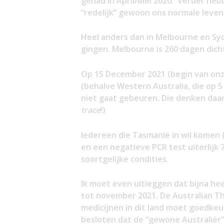
gehad in April/Mei 2020. Verder heb
“redelijk” gewoon ons normale leve
Heel anders dan in Melbourne en Syd
gingen. Melbourne is 260 dagen dich
Op 15 December 2021 (begin van onz
(behalve Western Australia, die op 5
niet gaat gebeuren. Die denken daa
trace
!)
Iedereen die Tasmanië in wil komen 
en een negatieve PCR test uiterlijk
soortgelijke condities.
Ik moet even uitleggen dat bijna he
tot november 2021. De Australian Th
medicijnen in dit land moet goedke
besloten dat de “gewone Australiër” d