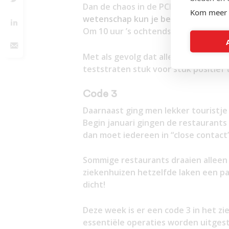
Dan de chaos in de PCR teststraten
Kom meer 
wetenschap kun je bedenken
hoevee
Om 10 uur ’s ochtends staan er hon
Met als gevolg dat alle teststraten
teststraten stuk voor stuk positief 
Code 3
Daarnaast ging men lekker touristje 
Begin januari gingen de restaurants 
dan moet iedereen in “close contact”
Sommige restaurants draaien alleen 
ziekenhuizen hetzelfde laken een pak
dicht!
Deze week is er een code 3 in het z
essentiële operaties worden uitgeste