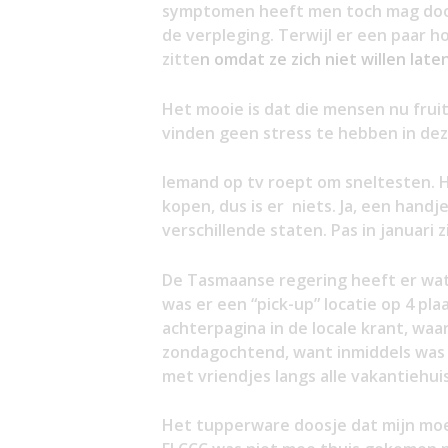
symptomen heeft men toch mag door
de verpleging. Terwijl er een paar
zitte
n omdat ze zich niet willen late
Het mooie is dat die mensen nu frui
vinden geen stress te hebben in dez
Iemand op tv roept om sneltesten. H
kopen, dus is er niets. Ja, een handj
verschillende staten. Pas in januari z
De Tasmaanse regering heeft er wat
was er een “pick-up” locatie op 4 pla
achterpagina in de locale krant, waa
zondagochtend, want inmiddels was 
met vriendjes langs alle vakantiehuis
Het tupperware doosje dat mijn mo