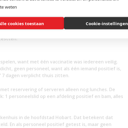
waar ik de vorige keer over schreef
. Met die
te weten
l mensen die willen vliegen, in de rij komen te staan.
derden.
Alle cookies toestaan
Cookie-instellingen
 dicht gingen omdat de medewerkers aan die
testten.
spelen, want met één vaccinatie was iedereen veilig.
dicht, geen personeel, want als één iemand positief is,
 7 dagen verplicht thuis zitten.
met reservering of serveren alleen nog lunches. De
: 1 personeelslid op een afdeling positief en bam, alles
iekenhuis in de hoofdstad Hobart. Dat betekent dat
ld. En als personeel positief getest is, maar geen