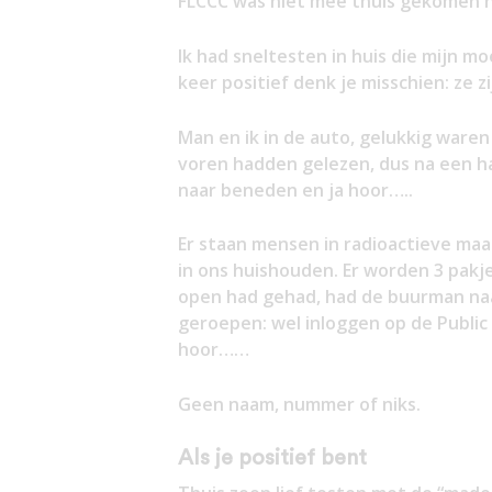
FLCCC was niet mee thuis gekomen n
Ik had sneltesten in huis die mijn m
keer positief denk je misschien: ze zi
Man en ik in de auto, gelukkig ware
voren hadden gelezen, dus na een ha
naar beneden en ja hoor…..
Er staan mensen in radioactieve maan 
in ons huishouden. Er worden 3 pakje
open had gehad, had de buurman naa
geroepen: wel inloggen op de Publi
hoor……
Geen naam, nummer of niks.
Als je positief bent