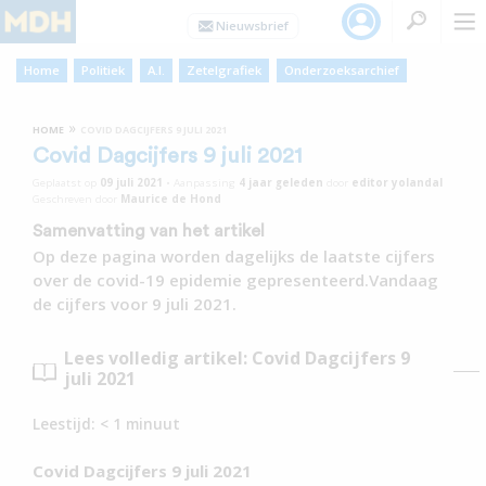
Home
Politiek
A.I.
Zetelgrafiek
Onderzoeksarchief
»
HOME
COVID DAGCIJFERS 9 JULI 2021
Covid Dagcijfers 9 juli 2021
Geplaatst op
09 juli 2021
•
Aanpassing
4 jaar
geleden
door
editor yolandal
Geschreven door
Maurice de Hond
Samenvatting van het artikel
Op deze pagina worden dagelijks de laatste cijfers
over de covid-19 epidemie gepresenteerd.Vandaag
de cijfers voor 9 juli 2021.
Lees volledig artikel: Covid Dagcijfers 9
juli 2021
Leestijd:
< 1
minuut
Covid Dagcijfers 9 juli 2021