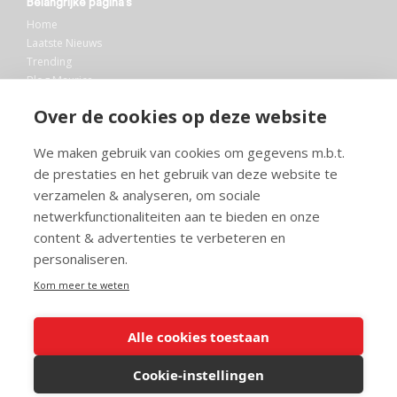
Belangrijke pagina’s
Home
Laatste Nieuws
Trending
Blog Maurice
AI
Over de cookies op deze website
Bibliotheek
We maken gebruik van cookies om gegevens m.b.t.
Info en service
de prestaties en het gebruik van deze website te
FAQ
verzamelen & analyseren, om sociale
Doneren
netwerkfunctionaliteiten aan te bieden en onze
Privacy
content & advertenties te verbeteren en
Voorwaarden
Meedoen
personaliseren.
Kom meer te weten
Alle cookies toestaan
© 2026 Maurice.nl - Alle rechten voorbehouden. Op alle artikelen rust
copyright. Voor meer info, mail naar
contact@maurice.nl
.
Cookie-instellingen