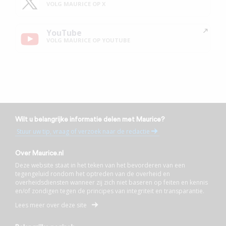
VOLG MAURICE OP X
YouTube
VOLG MAURICE OP YOUTUBE
Wilt u belangrijke informatie delen met Maurice?
Stuur uw tip, vraag of verzoek naar de redactie
Over Maurice.nl
Deze website staat in het teken van het bevorderen van een
tegengeluid rondom het optreden van de overheid en
overheidsdiensten wanneer zij zich niet baseren op feiten en kennis
en/of zondigen tegen de principes van integriteit en transparantie.
Lees meer over deze site