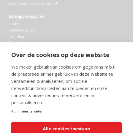
Lees meer over deze site
Belangrijke pagina’s
Home
Laatste Nieuws
Trending
Blog Maurice
AI
Over de cookies op deze website
Bibliotheek
We maken gebruik van cookies om gegevens m.b.t.
Info en service
de prestaties en het gebruik van deze website te
FAQ
verzamelen & analyseren, om sociale
Doneren
netwerkfunctionaliteiten aan te bieden en onze
Privacy
content & advertenties te verbeteren en
Voorwaarden
Meedoen
personaliseren.
Kom meer te weten
Alle cookies toestaan
© 2026 Maurice.nl - Alle rechten voorbehouden. Op alle artikelen rust