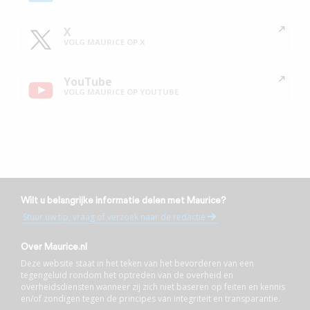
X
VOLG MAURICE OP X
YouTube
VOLG MAURICE OP YOUTUBE
Wilt u belangrijke informatie delen met Maurice?
Stuur uw tip, vraag of verzoek naar de redactie
Over Maurice.nl
Deze website staat in het teken van het bevorderen van een
tegengeluid rondom het optreden van de overheid en
overheidsdiensten wanneer zij zich niet baseren op feiten en kennis
en/of zondigen tegen de principes van integriteit en transparantie.