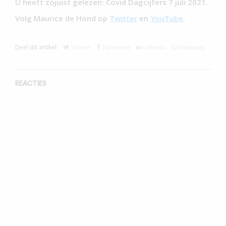
U heeft zojuist gelezen: Covid Dagcijfers 7 juli 2021.
Volg Maurice de Hond op
Twitter
en
YouTube
.
Deel dit artikel:
Twitter
Facebook
Linkedin
WhatsApp
REACTIES