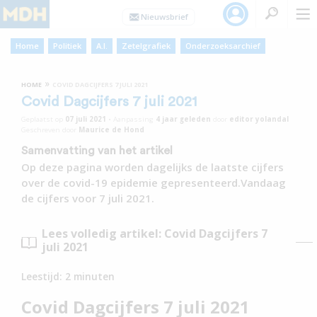
Home
Politiek
A.I.
Zetelgrafiek
Onderzoeksarchief
»
HOME
COVID DAGCIJFERS 7 JULI 2021
Covid Dagcijfers 7 juli 2021
Geplaatst op
07 juli 2021
•
Aanpassing
4 jaar
geleden
door
editor yolandal
Geschreven door
Maurice de Hond
Samenvatting van het artikel
Op deze pagina worden dagelijks de laatste cijfers
over de covid-19 epidemie gepresenteerd.Vandaag
de cijfers voor 7 juli 2021.
Lees volledig artikel: Covid Dagcijfers 7
juli 2021
Leestijd:
2
minuten
Covid Dagcijfers 7 juli 2021