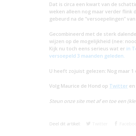
Dat is circa een kwart van de schat
weken alleen nog maar verder flink da
gebeurd na de “versoepelingen” van 2
Gecombineerd met de sterk dalende z
wijzen op de mogelijkheid (nee: noo
Kijk nu toch eens serieus wat er
in 
versoepeld 3 maanden geleden.
U heeft zojuist gelezen: Nog maar 1 
Volg Maurice de Hond op
Twitter
e
Steun onze site met af en toe een (kle
Deel dit artikel:
Twitter
Facebo