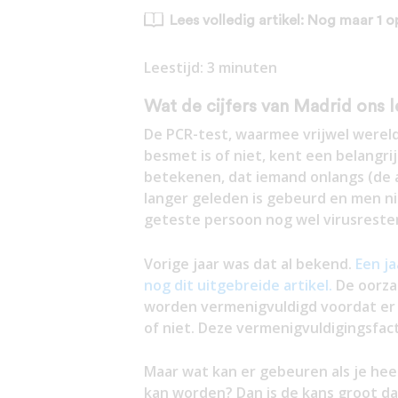
Lees volledig artikel: Nog maar 1 
Leestijd:
3
minuten
Wat de cijfers van Madrid ons 
De PCR-test, waarmee vrijwel werel
besmet is of niet, kent een belangri
betekenen, dat iemand onlangs (de 
langer geleden is gebeurd en men nie
geteste persoon nog wel virusresten
Vorige jaar was dat al bekend.
Een ja
nog dit uitgebreide artikel.
De oorza
worden vermenigvuldigd voordat er b
of niet. Deze vermenigvuldigingsfa
Maar wat kan er gebeuren als je hee
kan worden? Dan is de kans groot dat