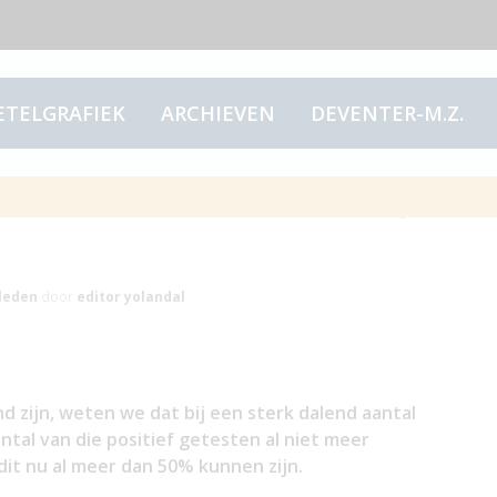
ETELGRAFIEK
ARCHIEVEN
DEVENTER-M.Z.
de 1000 besmettelijk
leden
door
editor yolandal
nd zijn, weten we dat bij een sterk dalend aantal
tal van die positief getesten al niet meer
dit nu al meer dan 50% kunnen zijn.