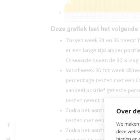
Deze grafiek laat het volgende 
Tussen week 31 en 36 neemt h
er een lange tijd amper posi
Ct-waarde boven de 30 is laag 
Vanaf week 36 tot week 48 neem
percentage testen met een Ct
aandeel positief geteste pers
testen neemt duidelijk toe. T
Over de
Zodra het aantal positieve te
testen met een Ct-waarde bov
We maken g
Zodra het aantal positieve t
deze websi
bieden en 