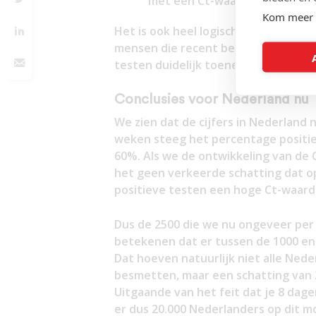
met een Ct-waarde boven de 3
Kom meer 
Het is ook heel logisch. Als het aand
mensen die recent besmet zijn gera
testen duidelijk toeneemt is dat an
Conclusies voor Nederland nu
We zien dat de cijfers in Nederland n
weken steeg het percentage positi
60%. Als we de ontwikkeling van de 
het geen verkeerde schatting dat o
positieve testen een hoge Ct-waard
Dus de 2500 die we nu ongeveer per 
betekenen dat er tussen de 1000 en 
Dat hoeven natuurlijk niet alle Ned
besmetten, maar een schatting van 2
Uitgaande van het feit dat je 8 dage
er dus 20.000 Nederlanders op dit 