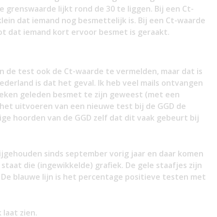
 grenswaarde lijkt rond de 30 te liggen. Bij een Ct-
lein dat iemand nog besmettelijk is. Bij een Ct-waarde
oot dat iemand kort ervoor besmet is geraakt.
an de test ook de Ct-waarde te vermelden, maar dat is
derland is dat het geval. Ik heb veel mails ontvangen
weken geleden besmet te zijn geweest (met een
j het uitvoeren van een nieuwe test bij de GGD de
ge hoorden van de GGD zelf dat dit vaak gebeurt bij
 bijgehouden sinds september vorig jaar en daar komen
staat die (ingewikkelde) grafiek. De gele staafjes zijn
 De blauwe lijn is het percentage positieve testen met
 laat zien.