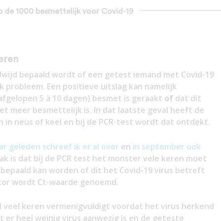
op de 1000 besmettelijk voor Covid-19
leren
dwijd bepaald wordt of een getest iemand met Covid-19
jk probleem. Een positieve uitslag kan namelijk
afgelopen 5 à 10 dagen) besmet is geraakt
of
dat dit
t meer besmettelijk is. In dat laatste geval heeft de
 in neus of keel en bij de PCR-test wordt dat ontdekt.
ar geleden schreef ik er al over
en
in september ook
ak is dat bij de PCR test het monster vele keren moet
epaald kan worden of dit het Covid-19 virus betreft
ctor wordt Ct-waarde genoemd.
l veel keren vermenigvuldigt voordat het virus herkend
 er heel weinig virus aanwezig is en de geteste