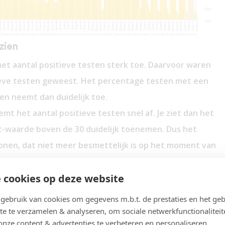
zien
et aantal positieve testen sterk toe. Daarvoor waren
tieve testen geweest. Het percentage testen met een
en neemt dan duidelijk toe.
t het aantal positieve testen snel af. Je ziet dan het
-waarde boven de 30 duidelijk toenemen. Dus het
onen, dat niet meer besmettelijk is op het moment van
ot een percentage van bijna 65%.
 cookies op deze website
sten duidelijk gaat stijgen, neemt dat percentage
en de 30 weer af tot ongeveer 30%.
ebruik van cookies om gegevens m.b.t. de prestaties en het geb
esten weer gaat dalen, neemt dat percentage testen
te te verzamelen & analyseren, om sociale netwerkfunctionaliteit
onze content & advertenties te verbeteren en personaliseren.