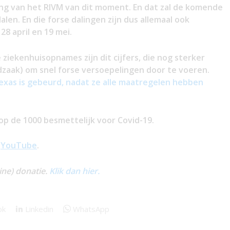
ting van het RIVM van dit moment. En dat zal de komende
len. En die forse dalingen zijn dus allemaal ook
8 april en 19 mei.
iekenhuisopnames zijn dit cijfers, die nog sterker
dzaak) om snel forse versoepelingen door te voeren.
Texas is gebeurd, nadat ze alle maatregelen hebben
op de 1000 besmettelijk voor Covid-19.
n
YouTube
.
ine) donatie.
Klik dan hier.
ok
Linkedin
WhatsApp