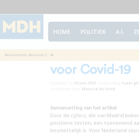
HOME
POLITIEK
A.I.
Z
Nog maar 1 op 
Abonnement: Abonnee ()
voor Covid-19
Geplaatst op
03 juni 2021
•
Aanpassing
4 jaar
ge
Geschreven door
Maurice de Hond
Samenvatting van het artikel
Door de cijfers, die van Madrid beke
positieve testen, een toenemend aan
besmettelijk is. Voor Nederland zou 