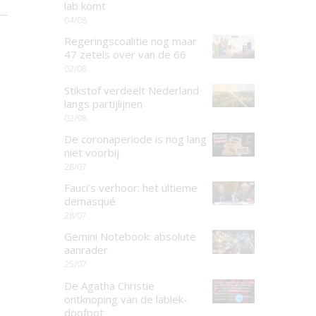
lab komt
04/08
Regeringscoalitie nog maar
47 zetels over van de 66
02/08
Stikstof verdeelt Nederland
langs partijlijnen
02/08
De coronaperiode is nog lang
niet voorbij
28/07
Fauci’s verhoor: het ultieme
demasqué
28/07
Gemini Notebook: absolute
aanrader
25/07
De Agatha Christie
ontknoping van de lablek-
doofpot