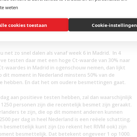
0 weer toe.
te weten
eel positieve testen duidelijk afneemt, zijn er meer
akt dan de nieuw besmetten. Als het aandeel positieve
Alle cookies toestaan
Cookie-instellingen
dersom.
u net zo snel dalen als vanaf week 6 in Madrid. In 4
eve testen daar met een hoge Ct-waarde van 30% naar
Ct-waardes in Madrid in ogenschouw nemen, dan lijkt
p dit moment in Nederland minstens 50% van de
e hebben. En dat het om oudere besmettingen gaat.
dag aan positieve testen hebben, zal dan waarschijnlijk
1250 personen zijn die recentelijk besmet zijn geraakt.
erlanders te zijn, die op dit moment anderen kunnen
500 per dag in heel Nederland is een reëele schatting.
n besmettelijk kunt zijn (zo rekent het RIVM ook) zijn
moment besmettelijk. Dat betekent ongeveer 1 op 1000.