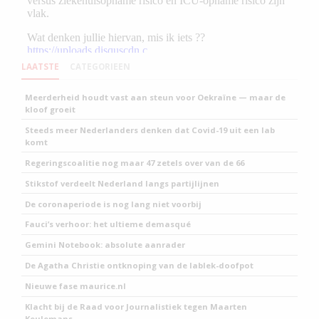
LAATSTE
CATEGORIEEN
Meerderheid houdt vast aan steun voor Oekraïne — maar de
kloof groeit
Steeds meer Nederlanders denken dat Covid-19 uit een lab
komt
Regeringscoalitie nog maar 47 zetels over van de 66
Stikstof verdeelt Nederland langs partijlijnen
De coronaperiode is nog lang niet voorbij
Fauci’s verhoor: het ultieme demasqué
Gemini Notebook: absolute aanrader
De Agatha Christie ontknoping van de lablek-doofpot
Nieuwe fase maurice.nl
Klacht bij de Raad voor Journalistiek tegen Maarten
Keulemans