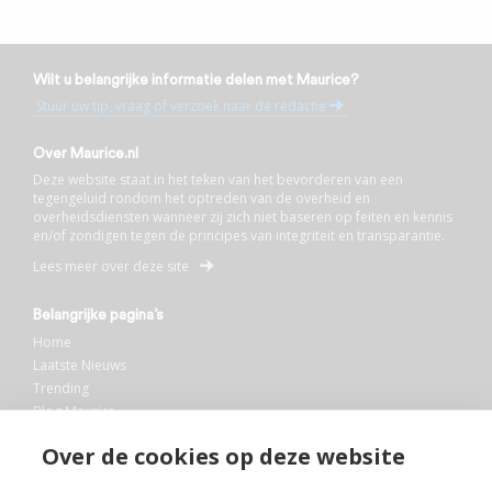
Wilt u belangrijke informatie delen met Maurice?
Stuur uw tip, vraag of verzoek naar de redactie
Over Maurice.nl
Deze website staat in het teken van het bevorderen van een
tegengeluid rondom het optreden van de overheid en
overheidsdiensten wanneer zij zich niet baseren op feiten en kennis
en/of zondigen tegen de principes van integriteit en transparantie.
Lees meer over deze site
Belangrijke pagina’s
Home
Laatste Nieuws
Trending
Blog Maurice
AI
Over de cookies op deze website
Bibliotheek