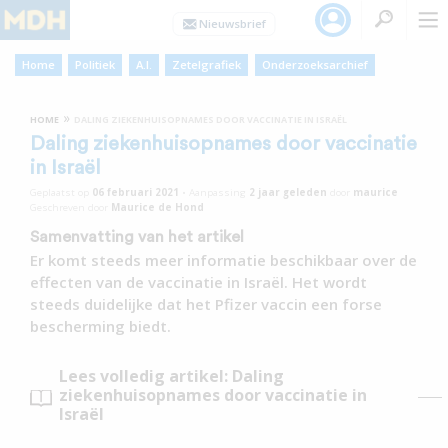
Home
Politiek
A.I.
Zetelgrafiek
Onderzoeksarchief
»
HOME
DALING ZIEKENHUISOPNAMES DOOR VACCINATIE IN ISRAËL
Daling ziekenhuisopnames door vaccinatie
in Israël
Geplaatst op
06 februari 2021
•
Aanpassing
2 jaar
geleden
door
maurice
Geschreven door
Maurice de Hond
Samenvatting van het artikel
Er komt steeds meer informatie beschikbaar over de
effecten van de vaccinatie in Israël. Het wordt
steeds duidelijke dat het Pfizer vaccin een forse
bescherming biedt.
Lees volledig artikel: Daling
ziekenhuisopnames door vaccinatie in
Israël