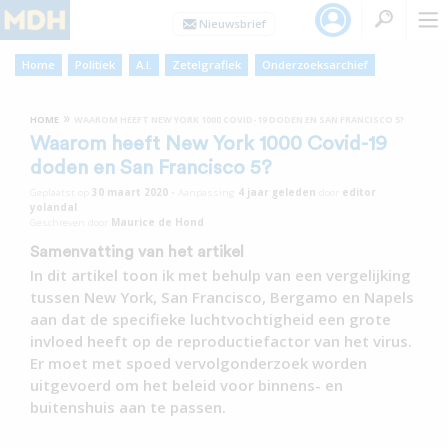
Home
Politiek
A.I.
Zetelgrafiek
Onderzoeksarchief
»
HOME
WAAROM HEEFT NEW YORK 1000 COVID-19 DODEN EN SAN FRANCISCO 5?
Waarom heeft New York 1000 Covid-19
doden en San Francisco 5?
Geplaatst op
30 maart 2020
•
Aanpassing
4 jaar
geleden
door
editor
yolandal
Geschreven door
Maurice de Hond
Samenvatting van het artikel
In dit artikel toon ik met behulp van een vergelijking
tussen New York, San Francisco, Bergamo en Napels
aan dat de specifieke luchtvochtigheid een grote
invloed heeft op de reproductiefactor van het virus.
Er moet met spoed vervolgonderzoek worden
uitgevoerd om het beleid voor binnens- en
buitenshuis aan te passen.