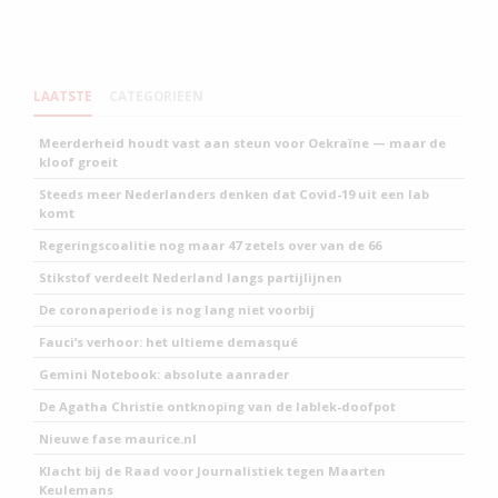
LAATSTE
CATEGORIEEN
Meerderheid houdt vast aan steun voor Oekraïne — maar de
kloof groeit
Steeds meer Nederlanders denken dat Covid-19 uit een lab
komt
Regeringscoalitie nog maar 47 zetels over van de 66
Stikstof verdeelt Nederland langs partijlijnen
De coronaperiode is nog lang niet voorbij
Fauci’s verhoor: het ultieme demasqué
Gemini Notebook: absolute aanrader
De Agatha Christie ontknoping van de lablek-doofpot
Nieuwe fase maurice.nl
Klacht bij de Raad voor Journalistiek tegen Maarten
Keulemans