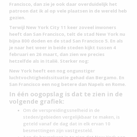
Francisco, dan zie je ook daar overduidelijk het
patroon dat ik al op vele plaatsen in de wereld heb
gezien.
Terwijl New York City 11 keer zoveel inwoners
heeft dan San Francisco, telt de stad New York nu
bijna 800 doden en de stad San Francisco 5. En als
je naar het weer in beide steden kijkt tussen 4
februari en 26 maart, dan zien we precies
hetzelfde als in Italië. Sterker nog:
New York heeft een nog ongunstiger
luchtvochtigheidssituatie gehad dan Bergamo. En
San Francisco een nog betere dan Napels en Rome.
In één oogopslag is dat te zien in de
volgende grafiek:
Om de verspreidingssnelheid in de
steden/gebieden vergelijkbaar te maken, is
geteld vanaf de dag dat in elk ervan 10
besmettingen zijn vastgesteld.
Aan de bovenkant is te zien dat New York een