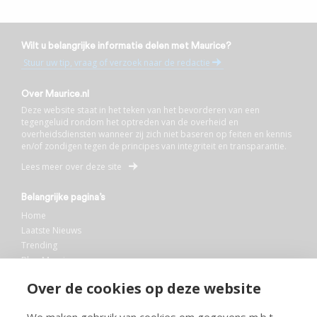
Wilt u belangrijke informatie delen met Maurice?
Stuur uw tip, vraag of verzoek naar de redactie
Over Maurice.nl
Deze website staat in het teken van het bevorderen van een
tegengeluid rondom het optreden van de overheid en
overheidsdiensten wanneer zij zich niet baseren op feiten en kennis
en/of zondigen tegen de principes van integriteit en transparantie.
Lees meer over deze site
Belangrijke pagina’s
Home
Laatste Nieuws
Trending
Blog Maurice
AI
Over de cookies op deze website
Bibliotheek