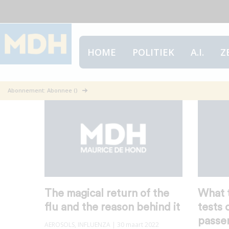
HOME
POLITIEK
A.I.
Z
Aerosols
Abonnement: Abonnee ()
The magical return of the
What t
flu and the reason behind it
tests 
passen
AEROSOLS
,
INFLUENZA
| 30 maart 2022