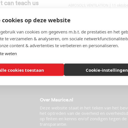
t can teach us
AEROSOLS
,
VENTILATION
| 11 oktob
,
COVID-19
,
LATEST NEWS
| 14
 2021
 cookies op deze website
ebruik van cookies om gegevens m.b.t. de prestaties en het geb
te te verzamelen & analyseren, om sociale netwerkfunctionaliteit
onze content & advertenties te verbeteren en personaliseren.
te weten
t Maurice?
Alle cookies toestaan
Cookie-instellingen
Over Maurice.nl
Deze website staat in het teken van het be
het optreden van de overheid en overheidsdi
op feiten en kennis en/of zondigen tegen de p
transparantie.