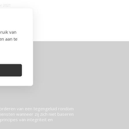
er 2021
ruik van
en aan te
vorderen van een tegengeluid rondom
ensten wanneer zij zich niet baseren
rincipes van integriteit en