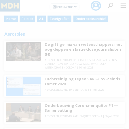
Home
Politiek
A.I.
Zetelgrafiek
Onderzoeksarchief
Aerosolen
De giftige mix van wetenschappers met
oogkleppen en kritiekloze journalisten
(H)
AEROSOLEN
,
COVID-19
,
ONDERZOEK
,
SUPERSPREAD EVENTS
,
VENTILATIE
,
VERSPREIDINGSWIJZEN
,
ZWARTBOEK
WETENSCHAP EN CORONA
|
16 juli 2026
Luchtreiniging tegen SARS-CoV-2 sinds
zomer 2020
AEROSOLEN
,
COVID-19
,
VENTILATIE
|
11 juli 2026
Onderbouwing Corona-enquête #1 —
Samenvatting
AEROSOLEN
,
COVID-19
,
PARL.ENQUETE CORONA
|
08 juli 2026