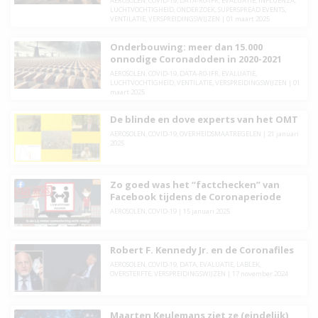
AEROSOLEN
,
COVID-19
,
DATA-R0-IFR
,
EVALUATIE
,
INFLUENZA
,
LUCHTVOCHTIGHEID
,
ONDERZOEK
,
SUPERSPREAD EVENTS
,
VENTILATIE
,
VERSPREIDINGSWIJZEN
|
01 maart 2025
Onderbouwing: meer dan 15.000
onnodige Coronadoden in 2020-2021
AEROSOLEN
,
COVID-19
,
DATA-R0-IFR
,
EVALUATIE
,
LUCHTVOCHTIGHEID
,
VENTILATIE
,
VERSPREIDINGSWIJZEN
|
01
maart 2025
De blinde en dove experts van het OMT
AEROSOLEN
,
COVID-19
,
OVERHEIDSMAATREGELEN
|
21 januari
2025
Zo goed was het “factchecken” van
Facebook tijdens de Coronaperiode
AEROSOLEN
,
COVID-19
|
15 januari 2025
Robert F. Kennedy Jr. en de Coronafiles
AEROSOLEN
,
COVID-19
,
DATA
,
EVALUATIE
,
LABLEK
,
OVERSTERFTE
,
VERSPREIDINGSWIJZEN
|
17 november 2024
Maarten Keulemans ziet ze (eindelijk)