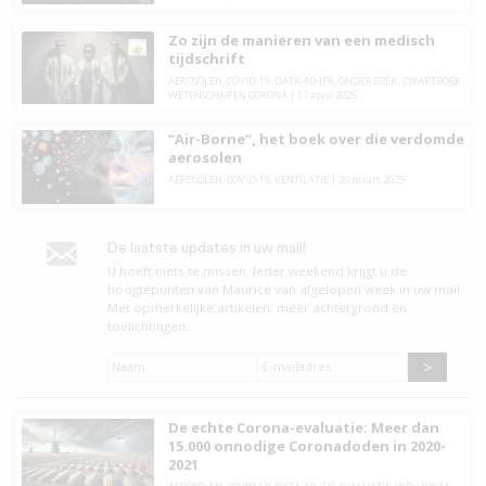
Zo zijn de manieren van een medisch
tijdschrift
AEROSOLEN
,
COVID-19
,
DATA-R0-IFR
,
ONDERZOEK
,
ZWARTBOEK
WETENSCHAP EN CORONA
|
17 april 2025
“Air-Borne”, het boek over die verdomde
aerosolen
AEROSOLEN
,
COVID-19
,
VENTILATIE
|
29 maart 2025
De laatste updates in uw mail!
U hoeft niets te missen. leder weekend krijgt u de
hoogtepunten van Maurice van afgelopen week in uw mail.
Met opmerkelijke artikelen, meer achtergrond en
toelichtingen.
Naam
*
E-
mailadres
*
De echte Corona-evaluatie: Meer dan
15.000 onnodige Coronadoden in 2020-
2021