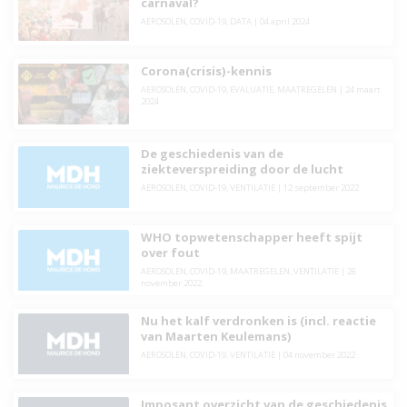
carnaval?
AEROSOLEN
,
COVID-19
,
DATA
|
04 april 2024
Corona(crisis)-kennis
AEROSOLEN
,
COVID-19
,
EVALUATIE
,
MAATREGELEN
|
24 maart
2024
De geschiedenis van de
ziekteverspreiding door de lucht
AEROSOLEN
,
COVID-19
,
VENTILATIE
|
12 september 2022
WHO topwetenschapper heeft spijt
over fout
AEROSOLEN
,
COVID-19
,
MAATREGELEN
,
VENTILATIE
|
26
november 2022
Nu het kalf verdronken is (incl. reactie
van Maarten Keulemans)
AEROSOLEN
,
COVID-19
,
VENTILATIE
|
04 november 2022
Imposant overzicht van de geschiedenis