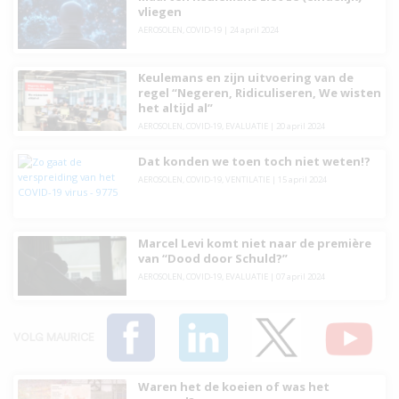
vliegen
AEROSOLEN
,
COVID-19
|
24 april 2024
Keulemans en zijn uitvoering van de
regel “Negeren, Ridiculiseren, We wisten
het altijd al”
AEROSOLEN
,
COVID-19
,
EVALUATIE
|
20 april 2024
Dat konden we toen toch niet weten!?
AEROSOLEN
,
COVID-19
,
VENTILATIE
|
15 april 2024
Marcel Levi komt niet naar de première
van “Dood door Schuld?”
AEROSOLEN
,
COVID-19
,
EVALUATIE
|
07 april 2024
VOLG MAURICE
Waren het de koeien of was het