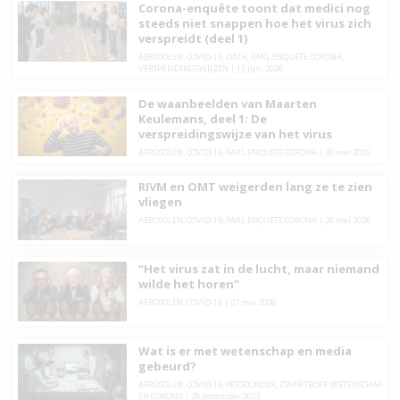
Corona-enquête toont dat medici nog
steeds niet snappen hoe het virus zich
verspreidt (deel 1)
AEROSOLEN
,
COVID-19
,
DATA
,
PARL.ENQUETE CORONA
,
VERSPREIDINGSWIJZEN
|
15 juni 2026
De waanbeelden van Maarten
Keulemans, deel 1: De
verspreidingswijze van het virus
AEROSOLEN
,
COVID-19
,
PARL.ENQUETE CORONA
|
30 mei 2026
RIVM en OMT weigerden lang ze te zien
vliegen
AEROSOLEN
,
COVID-19
,
PARL.ENQUETE CORONA
|
26 mei 2026
“Het virus zat in de lucht, maar niemand
wilde het horen”
AEROSOLEN
,
COVID-19
|
07 mei 2026
Wat is er met wetenschap en media
gebeurd?
AEROSOLEN
,
COVID-19
,
PERSOONLIJK
,
ZWARTBOEK WETENSCHAP
EN CORONA
|
28 december 2025