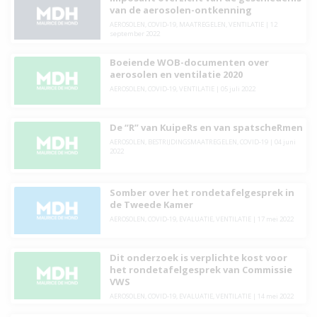
van de aerosolen-ontkenning
AEROSOLEN
,
COVID-19
,
MAATREGELEN
,
VENTILATIE
|
12
september 2022
Boeiende WOB-documenten over
aerosolen en ventilatie 2020
AEROSOLEN
,
COVID-19
,
VENTILATIE
|
05 juli 2022
De “R” van KuipeRs en van spatscheRmen
AEROSOLEN
,
BESTRIJDINGSMAATREGELEN
,
COVID-19
|
04 juni
2022
Somber over het rondetafelgesprek in
de Tweede Kamer
AEROSOLEN
,
COVID-19
,
EVALUATIE
,
VENTILATIE
|
17 mei 2022
Dit onderzoek is verplichte kost voor
het rondetafelgesprek van Commissie
VWS
AEROSOLEN
,
COVID-19
,
EVALUATIE
,
VENTILATIE
|
14 mei 2022