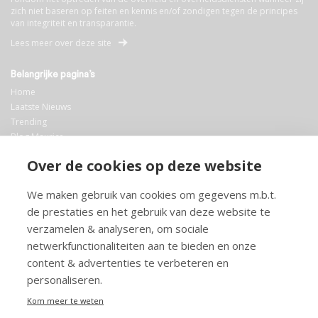
zich niet baseren op feiten en kennis en/of zondigen tegen de principes
van integriteit en transparantie.
Lees meer over deze site
Belangrijke pagina’s
Home
Laatste Nieuws
Trending
Blog Maurice
AI
Over de cookies op deze website
Bibliotheek
We maken gebruik van cookies om gegevens m.b.t.
Info en service
de prestaties en het gebruik van deze website te
FAQ
verzamelen & analyseren, om sociale
Doneren
netwerkfunctionaliteiten aan te bieden en onze
Privacy
content & advertenties te verbeteren en
Voorwaarden
Meedoen
personaliseren.
Kom meer te weten