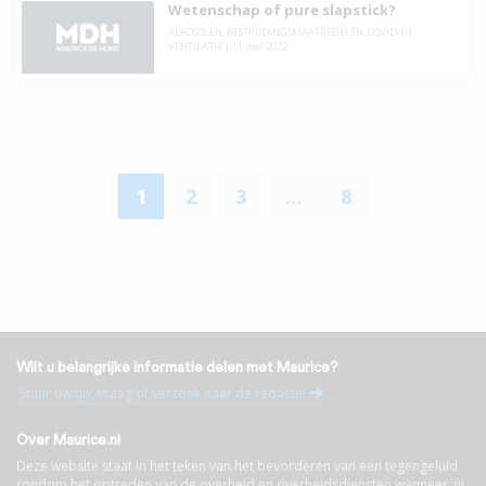
Wetenschap of pure slapstick?
AEROSOLEN
,
BESTRIJDINGSMAATREGELEN
,
COVID-19
,
VENTILATIE
|
11 mei 2022
1
2
3
…
8
Wilt u belangrijke informatie delen met Maurice?
Stuur uw tip, vraag of verzoek naar de redactie
Over Maurice.nl
Deze website staat in het teken van het bevorderen van een tegengeluid
rondom het optreden van de overheid en overheidsdiensten wanneer zij