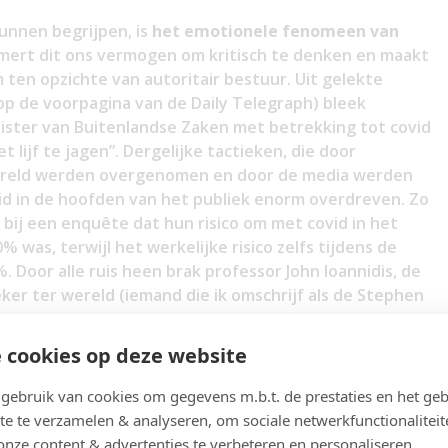
unnen begrijpen, is
het emotionele fenomeen van
mmert dit ons vermogen om kritisch te denken en maakt
 ten opzichte van autoritair bestuur. Uit gelekte
p de voorpagina van de Daily Telegraph) bleek
nister van Buitenlandse Zaken met betrekking tot covid
 lijf te jagen”. Dergelijke tactieken, die door
wereld werden overgenomen en door de media werden
vid in de hoofden van het publiek enorm overdreven. Zo
ij een enquête dat hun risico om met covid in het
as, terwijl het werkelijke risico zelfs tijdens de
. Door alle ruis heen brak professor John Ioannidis, de
r ter wereld (iemand die ik omschrijf als de Stephen
jn onderzoek dat eind 2020 het sterftecijfer onder
 op 2000, wat lager is dan het totale sterftecijfer van
 cookies op deze website
irecteur gezondheidsgeletterdheid bij het Max Planck
renzer eerder verklaard:
ebruik van cookies om gegevens m.b.t. de prestaties en het geb
te te verzamelen & analyseren, om sociale netwerkfunctionaliteit
onze content & advertenties te verbeteren en personaliseren.