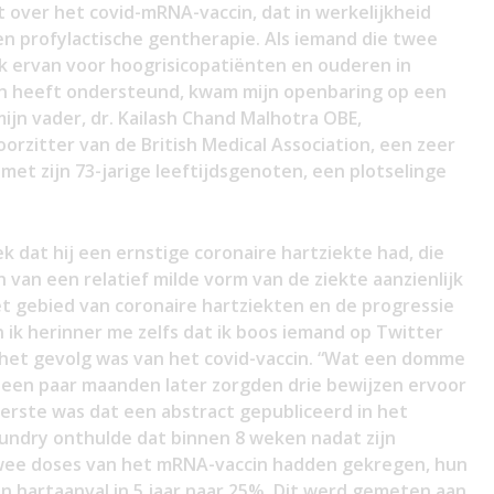
t over het covid-mRNA-vaccin, dat in werkelijkheid
n profylactische gentherapie. Als iemand die twee
 ervan voor hoogrisicopatiënten en ouderen in
ain heeft ondersteund, kwam mijn openbaring op een
mijn vader, dr. Kailash Chand Malhotra OBE,
rzitter van de British Medical Association, een zeer
 met zijn 73-jarige leeftijdsgenoten, een plotselinge
 dat hij een ernstige coronaire hartziekte had, die
 van een relatief milde vorm van de ziekte aanzienlijk
t gebied van coronaire hartziekten en de progressie
n ik herinner me zelfs dat ik boos iemand op Twitter
 het gevolg was van het covid-vaccin. “Wat een domme
 een paar maanden later zorgden drie bewijzen ervoor
erste was dat een abstract gepubliceerd in het
 Gundry onthulde dat binnen 8 weken nadat zijn
twee doses van het mRNA-vaccin hadden gekregen, hun
en hartaanval in 5 jaar naar 25%. Dit werd gemeten aan