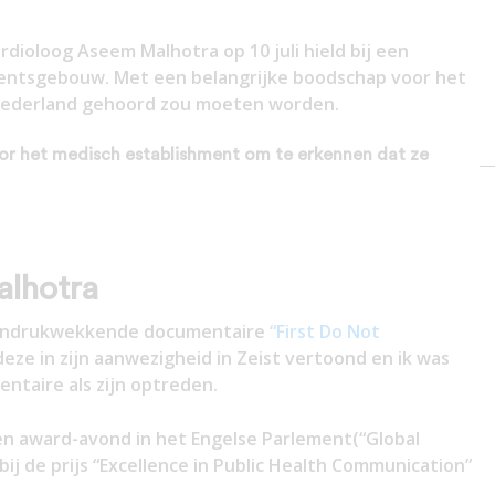
rdioloog Aseem Malhotra op 10 juli hield bij een
ementsgebouw. Met een belangrijke boodschap voor het
 Nederland gehoord zou moeten worden.
 voor het medisch establishment om te erkennen dat ze
lhotra
de indrukwekkende documentaire
“First Do Not
deze in zijn aanwezigheid in Zeist vertoond en ik was
ntaire als zijn optreden.
en award-avond in het Engelse Parlement(“Global
bij de prijs “Excellence in Public Health Communication”