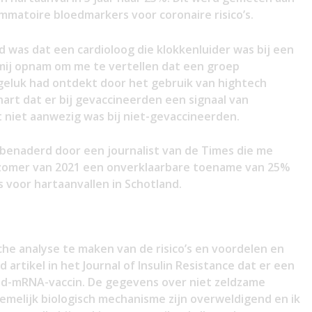
mmatoire bloedmarkers voor coronaire risico’s.
d was dat een cardioloog die klokkenluider was bij een
 mij opnam om me te vertellen dat een groep
ngeluk had ontdekt door het gebruik van hightech
rt dat er bij gevaccineerden een signaal van
t niet aanwezig was bij niet-gevaccineerden.
 benaderd door een journalist van de Times die me
e zomer van 2021 een onverklaarbare toename van 25%
 voor hartaanvallen in Schotland.
ische analyse te maken van de risico’s en voordelen en
artikel in het Journal of Insulin Resistance dat er een
d-mRNA-vaccin. De gegevens over niet zeldzame
melijk biologisch mechanisme zijn overweldigend en ik