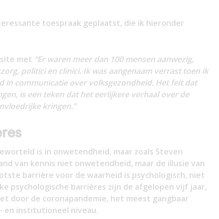
nteressante toespraak geplaatst, die ik hieronder
n site met
“Er waren meer dan 100 mensen aanwezig,
rg, politici en clinici. Ik was aangenaam verrast toen ik
d in communicatie over volksgezondheid. Het feit dat
en, is een teken dat het eerlijkere verhaal over de
nvloedrijke kringen.”
eres
eworteld is in onwetendheid, maar zoals Steven
jand van kennis niet onwetendheid, maar de illusie van
tste barrière voor de waarheid is psychologisch, niet
ke psychologische barrières zijn de afgelopen vijf jaar,
ezet door de coronapandemie, het meest gangbaar
 en institutioneel niveau.