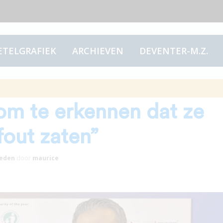
ETELGRAFIEK
ARCHIEVEN
DEVENTER-M.Z.
or het medisch
om te erkennen dat ze
 fout zaten”
eden
door
maurice