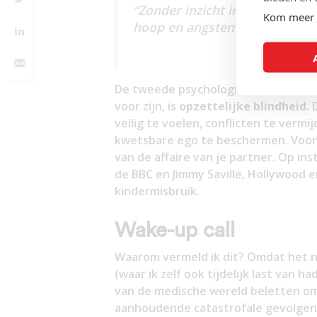
“Zonder inzicht in de cijfers 
Kom meer 
hoop en angsten door politie
De tweede psychologische barrière 
voor zijn, is
opzettelijke blindheid.
D
veilig te voelen, conflicten te verm
kwetsbare ego te beschermen. Voorb
van de affaire van je partner. Op ins
de BBC en Jimmy Saville, Hollywood 
kindermisbruik.
Wake-up call
Waarom vermeld ik dit? Omdat het na
(waar ik zelf ook tijdelijk last van h
van de medische wereld beletten o
aanhoudende catastrofale gevolgen v