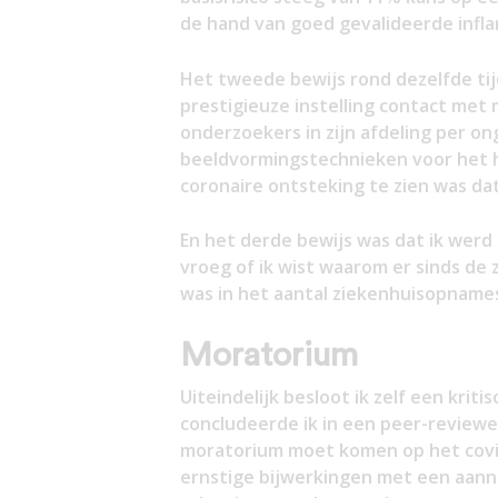
de hand van goed gevalideerde infla
Het tweede bewijs rond dezelfde tij
prestigieuze instelling contact met
onderzoekers in zijn afdeling per o
beeldvormingstechnieken voor het ha
coronaire ontsteking te zien was da
En het derde bewijs was dat ik werd
vroeg of ik wist waarom er sinds d
was in het aantal ziekenhuisopnames
Moratorium
Uiteindelijk besloot ik zelf een krit
concludeerde ik in een peer-reviewed 
moratorium moet komen op het covi
ernstige bijwerkingen met een aanne