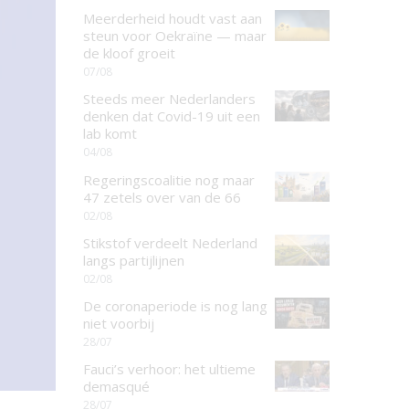
Meerderheid houdt vast aan
steun voor Oekraïne — maar
de kloof groeit
07/08
Steeds meer Nederlanders
denken dat Covid-19 uit een
lab komt
04/08
Regeringscoalitie nog maar
47 zetels over van de 66
02/08
Stikstof verdeelt Nederland
langs partijlijnen
02/08
De coronaperiode is nog lang
niet voorbij
28/07
Fauci’s verhoor: het ultieme
demasqué
28/07