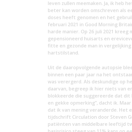
leven zullen meemaken. Ja, ik heb he
beter kan worden omschreven als ee
doses heeft genomen en het gebruik
februari 2021 in Good Morning Brit
harde manier. Op 26 juli 2021 kreeg 
gepensioneerd huisarts en erevicevoo
fitte en gezonde man in vergelijking
hartstilstand.
Uit de daaropvolgende autopsie bleek
binnen een paar jaar na het ontstaan
was verergerd. Als deskundige op he
daarvan, begreep ik hier niets van e
blokkeerde die suggereerde dat dit
en gekke opmerking”, dacht ik. Maar
dat ik van mening veranderde. Het e
tijdschrift Circulation door Steven
patiënten van middelbare leeftijd 
basisrisico steeg van 11% kans op e