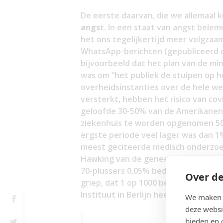
De eerste daarvan, die we allemaal k
angs
t. In een staat van angst bele
het ons tegelijkertijd meer volgzaam
WhatsApp-berichten (gepubliceerd o
bijvoorbeeld dat het plan van de mi
was om “het publiek de stuipen op het
overheidsinstanties over de hele 
versterkt, hebben het risico van co
geloofde 30-50% van de Amerikanen b
ziekenhuis te worden opgenomen 50% w
ergste periode veel lager was dan 1%
meest geciteerde medisch onderzoeke
Hawking van de geneeskunde), met zi
70-plussers 0,05% bedroeg, oftewel 1
Over de
griep, dat 1 op 1000 bedraagt. Als d
Instituut in Berlijn heeft Gerd Gige
We maken g
deze websi
bieden en 