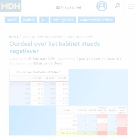
Home
Politiek
A.I.
Zetelgrafiek
Onderzoeksarchief
»
HOME
OORDEEL OVER HET KABINET STEEDS NEGATIEVER
Oordeel over het kabinet steeds
negatiever
Geplaatst op
23 februari 2025
•
Aanpassing
1 jaar
geleden
door
maurice
Geschreven door
Maurice de Hond