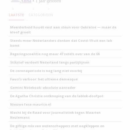
LAATSTE
CATEGORIEEN
Meerderheid houdt vast aan steun voor Oekraïne — maar de
kloof groeit
Steeds meer Nederlanders denken dat Covid-19 uit een lab
komt
Regeringscoalitie nog maar 47 zetels over van de 66
Stikstof verdeelt Nederland langs partijlijnen
De coronaperiode is nog lang niet voorbij
Fauci’s verhoor: het ultieme demasqué
Gemini Notebook: absolute aanrader
De Agatha Christie ontknoping van de lablek-doofpot
Nieuwe fase maurice.nl
Klacht bij de Raad voor Journalistiek tegen Maarten
Keulemans
De giftige mix van wetenschappers met oogkleppen en