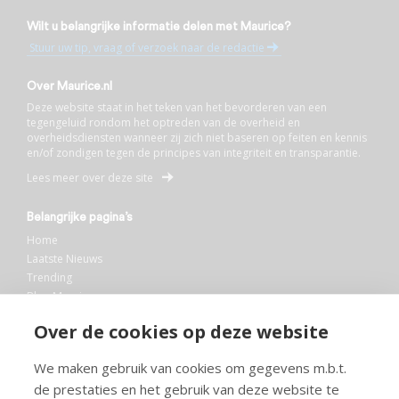
Wilt u belangrijke informatie delen met Maurice?
Stuur uw tip, vraag of verzoek naar de redactie
Over Maurice.nl
Deze website staat in het teken van het bevorderen van een
tegengeluid rondom het optreden van de overheid en
overheidsdiensten wanneer zij zich niet baseren op feiten en kennis
en/of zondigen tegen de principes van integriteit en transparantie.
Lees meer over deze site
Belangrijke pagina’s
Home
Laatste Nieuws
Trending
Blog Maurice
AI
Over de cookies op deze website
Bibliotheek
We maken gebruik van cookies om gegevens m.b.t.
Info en service
de prestaties en het gebruik van deze website te
FAQ