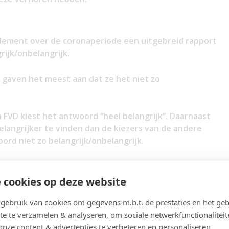
rlement over de coronaperiode een uitgebreid rapport
rijk/onbelangrijk.
 gaven het meest aan dat ze het niet zo
 FVD kiest het antwoord “heel belangrijk”. Daarnaast
elangrijker te vinden dan de kiezers van de andere
ord niet zo belangrijk/onbelangrijk.
 cookies op deze website
e commissie de onderste steen boven zal krijgen. 6%
meest optimistisch zijn de kiezers van D66 (21%) en
ebruik van cookies om gegevens m.b.t. de prestaties en het geb
ijn de kiezers van de PVV (1%) en FVD (0%).
te te verzamelen & analyseren, om sociale netwerkfunctionaliteit
onze content & advertenties te verbeteren en personaliseren.