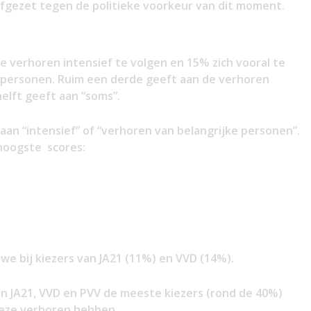
n afgezet tegen de politieke voorkeur van dit moment.
 verhoren intensief te volgen en 15% zich vooral te
e personen. Ruim een derde geeft aan de verhoren
helft geeft aan “soms”.
an “intensief” of “verhoren van belangrijke personen”.
 hoogste scores:
 we bij kiezers van JA21 (11%) en VVD (14%).
van JA21, VVD en PVV de meeste kiezers (rond de 40%)
deze verhoren hebben.