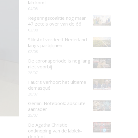
lab komt
04/08
Regeringscoalitie nog maar
47 zetels over van de 66
02/08
Stikstof verdeelt Nederland
langs partijlijnen
02/08
De coronaperiode is nog lang
niet voorbij
28/07
Fauci’s verhoor: het ultieme
demasqué
28/07
Gemini Notebook: absolute
aanrader
25/07
De Agatha Christie
ontknoping van de lablek-
doofpot