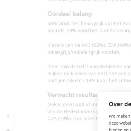
Oordeel belang
68% vindt het belangrijk dat het Pa
opstelt, 29% vond het niet zo belang
Kiezers van de VVD (52%), CDA (49%)
belangrijk/onbelangrijk vonden.
Meer dan de helft van de kiezers van
blijken de kiezers van PRO het ook b
partijen. Slechts 18% koos het antwo
Verwacht resultaat
Over de
Ook is gevraagd of men denkt dat d
van de Nederlanders denkt dat. Het 
We maken g
CDA (19%). Het meest pessimistisch z
deze websi
bieden en 