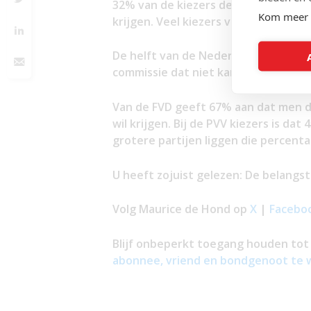
32% van de kiezers denkt dat de co
Kom meer 
krijgen. Veel kiezers van PRO geven
De helft van de Nederlanders geeft 
commissie dat niet kan de andere he
Van de FVD geeft 67% aan dat men d
wil krijgen. Bij de PVV kiezers is da
grotere partijen liggen die percent
U heeft zojuist gelezen: De belangs
Volg Maurice de Hond op
X
|
Facebo
Blijf onbeperkt toegang houden tot 
abonnee, vriend en bondgenoot te 