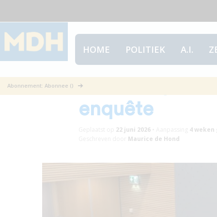
HOME
POLITIEK
A.I.
Z
De belangstell
Abonnement: Abonnee ()
enquête
Geplaatst op
22 juni 2026
•
Aanpassing
4 weken
Geschreven door
Maurice de Hond