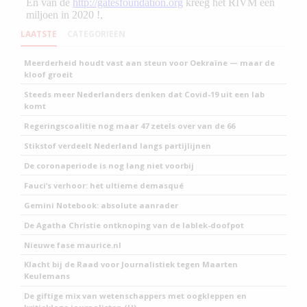
LAATSTE
CATEGORIEEN
Meerderheid houdt vast aan steun voor Oekraïne — maar de
kloof groeit
Steeds meer Nederlanders denken dat Covid-19 uit een lab
komt
Regeringscoalitie nog maar 47 zetels over van de 66
Stikstof verdeelt Nederland langs partijlijnen
De coronaperiode is nog lang niet voorbij
Fauci’s verhoor: het ultieme demasqué
Gemini Notebook: absolute aanrader
De Agatha Christie ontknoping van de lablek-doofpot
Nieuwe fase maurice.nl
Klacht bij de Raad voor Journalistiek tegen Maarten
Keulemans
De giftige mix van wetenschappers met oogkleppen en