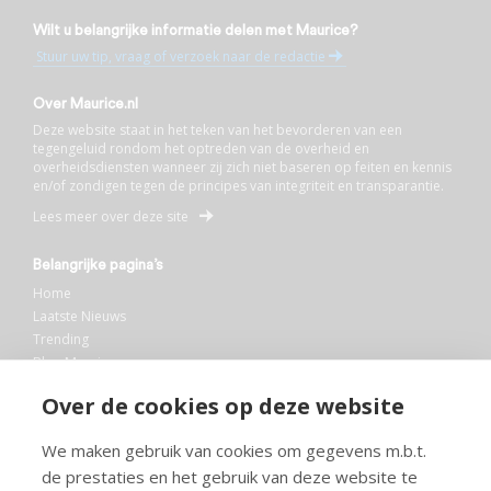
Wilt u belangrijke informatie delen met Maurice?
Stuur uw tip, vraag of verzoek naar de redactie
Over Maurice.nl
Deze website staat in het teken van het bevorderen van een
tegengeluid rondom het optreden van de overheid en
overheidsdiensten wanneer zij zich niet baseren op feiten en kennis
en/of zondigen tegen de principes van integriteit en transparantie.
Lees meer over deze site
Belangrijke pagina’s
Home
Laatste Nieuws
Trending
Blog Maurice
AI
Over de cookies op deze website
Bibliotheek
We maken gebruik van cookies om gegevens m.b.t.
Info en service
de prestaties en het gebruik van deze website te
FAQ